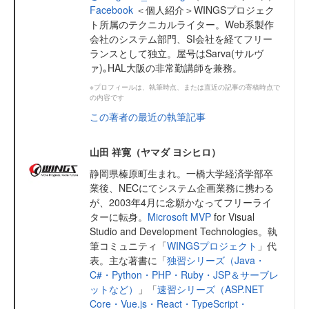
Facebook
＜個人紹介＞WINGSプロジェク
ト所属のテクニカルライター。Web系製作
会社のシステム部門、SI会社を経てフリー
ランスとして独立。屋号はSarva(サルヴ
ァ)｡HAL大阪の非常勤講師を兼務。
※プロフィールは、執筆時点、または直近の記事の寄稿時点で
の内容です
この著者の最近の執筆記事
山田 祥寛（ヤマダ ヨシヒロ）
静岡県榛原町生まれ。一橋大学経済学部卒
業後、NECにてシステム企画業務に携わる
が、2003年4月に念願かなってフリーライ
ターに転身。
Microsoft MVP
for Visual
Studio and Development Technologies。執
筆コミュニティ「
WINGSプロジェクト
」代
表。主な著書に「
独習シリーズ（Java・
C#・Python・PHP・Ruby・JSP＆サーブレ
ットなど）
」「
速習シリーズ（ASP.NET
Core・Vue.js・React・TypeScript・