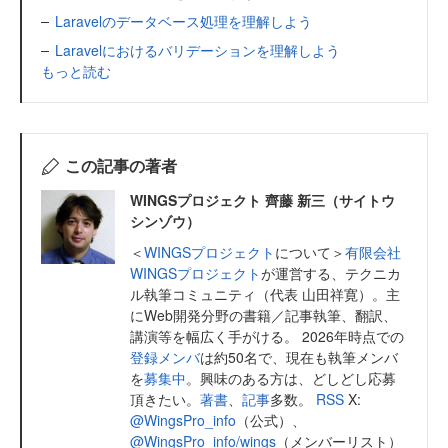
Laravelのデータベース処理を理解しよう
Laravelにおけるバリデーションを理解しよう
もっと読む
この記事の著者
WINGSプロジェクト 齊藤 新三（サイトウ
シンゾウ）
＜
WINGSプロジェクト
について＞
有限会社
WINGSプロジェクト
が運営する、テクニカ
ル執筆コミュニティ（代表 山田祥寛）。主
にWeb開発分野の書籍／記事執筆、翻訳、
講演等を幅広く手がける。 2026年時点での
登録メンバ
は約50名で、現在も執筆メンバ
を
募集中
。興味のある方は、どしどし応募
頂きたい。
著書
、
記事
多数。
RSS
X:
@WingsPro_info
（公式）、
@WingsPro_info/wings
（メンバーリスト）