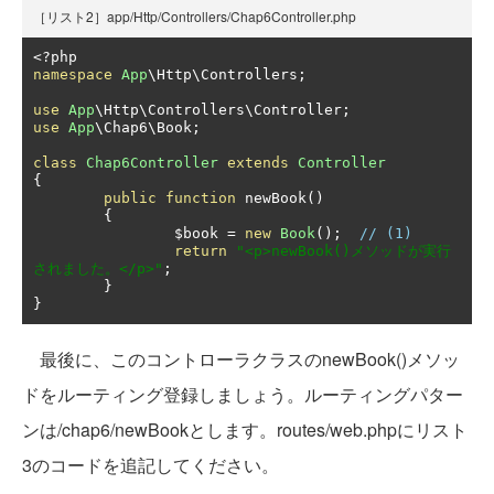
［リスト2］app/Http/Controllers/Chap6Controller.php
<?
namespace
App
\Http\Controllers
;
use
App
\Http\Controllers\Controller
;
use
App
\Chap6\Book
;
class
Chap6Controller
extends
Controller
{
public
function
 newBook
()
{
		$book 
=
new
Book
();
// (1)
return
"<p>newBook()メソッドが実行
されました。</p>"
;
}
}
最後に、このコントローラクラスのnewBook()メソッ
ドをルーティング登録しましょう。ルーティングパター
ンは/chap6/newBookとします。routes/web.phpにリスト
3のコードを追記してください。