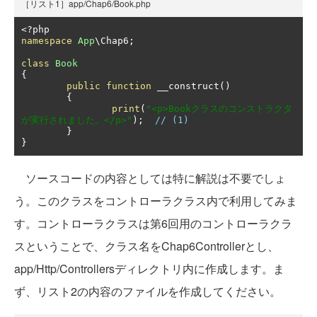
［リスト1］app/Chap6/Book.php
<?
namespace
App
\Chap6
;
class
Book
{
public
function
 __construct
()
{
print
(
"<p>Bookクラスのコンストラクタ
が実行されました。</p>"
);
// (1)
}
}
ソースコードの内容としては特に解説は不要でしょ
う。このクラスをコントローラクラス内で利用してみま
す。コントローラクラスは第6回用のコントローラクラ
スということで、クラス名をChap6Controllerとし、
app/Http/Controllersディレクトリ内に作成します。ま
ず、リスト2の内容のファイルを作成してください。