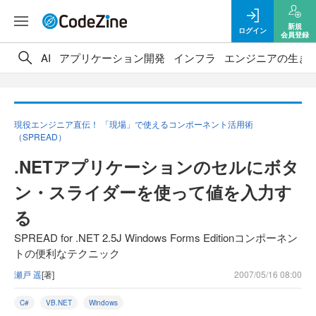
新規
ログイン
会員登録
AI
アプリケーション開発
インフラ
エンジニアの生き
現役エンジニア直伝！ 「現場」で使えるコンポーネント活用術
（SPREAD）
.NETアプリケーションのセルにボタ
ン・スライダーを使って値を入力す
る
SPREAD for .NET 2.5J Windows Forms Editionコンポーネン
トの便利なテクニック
瀬戸 遥
[著]
2007/05/16 08:00
C#
VB.NET
Windows