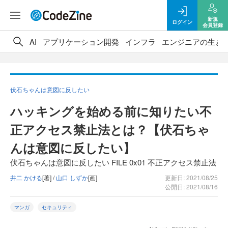
新規
ログイン
会員登録
AI
アプリケーション開発
インフラ
エンジニアの生き
伏石ちゃんは意図に反したい
ハッキングを始める前に知りたい不
正アクセス禁止法とは？【伏石ちゃ
んは意図に反したい】
伏石ちゃんは意図に反したい FILE 0x01 不正アクセス禁止法
井二 かける
[著] /
山口 しずか
[画]
更新日: 2021/08/25
公開日: 2021/08/16
マンガ
セキュリティ