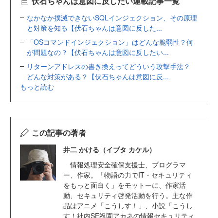
伏石ちゃんは意図に反したい連載記事一覧
なかなか撲滅できないSQLインジェクション、その原理
と対策を知る【伏石ちゃんは意図に反した...
「OSコマンドインジェクション」はどんな脆弱性？何
が問題なの？【伏石ちゃんは意図に反したい...
リターンアドレスの書き換えってどういう攻撃手法？
どんな対策がある？【伏石ちゃんは意図に反...
もっと読む
この記事の著者
井二 かける（イブタ カケル）
情報処理安全確保支援士、プログラマ
ー、作家。「物語の力でIT・セキュリティ
をもっと面白く」をモットーに、作家活
動、セキュリティ啓発活動を行う。主な作
品はアニメ「こうしす！」、小説「こうし
す！社内SE祝園アカネの情報セキュリティ