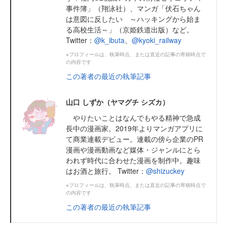
事件簿」（翔泳社）、マンガ「伏石ちゃん
は意図に反したい ～ハッキングから始ま
る高校生活～」（京姫鉄道出版）など。
Twitter：
@k_ibuta
、
@kyoki_railway
※プロフィールは、執筆時点、または直近の記事の寄稿時点で
の内容です
この著者の最近の執筆記事
山口 しずか（ヤマグチ シズカ）
やりたいことはなんでもやる精神で急成
長中の漫画家。2019年よりマンガアプリに
て商業連載デビュー。連載の傍ら企業のPR
漫画や漫画動画など媒体・ジャンルにとら
われず時代に合わせた漫画を制作中。趣味
はお酒と旅行。 Twitter：
@shizuckey
※プロフィールは、執筆時点、または直近の記事の寄稿時点で
の内容です
この著者の最近の執筆記事