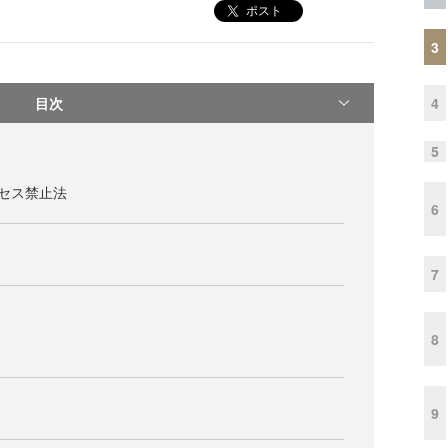
ポスト
3
目次
4
5
アクセス禁止法
6
7
8
9