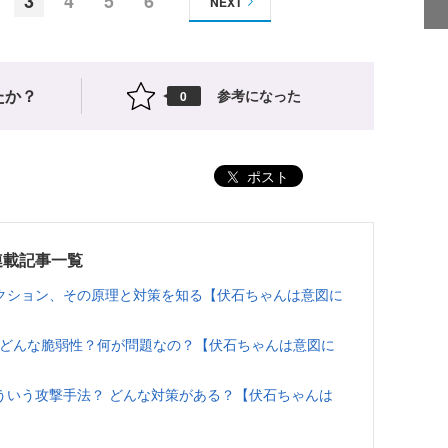
3
4
5
6
NEXT
たか？
参考になった
0
ポスト
連載記事一覧
ェクション、その原理と対策を知る【伏石ちゃんは意図に
はどんな脆弱性？何が問題なの？【伏石ちゃんは意図に
ういう攻撃手法？ どんな対策がある？【伏石ちゃんは