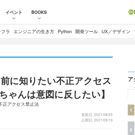
イベント
BOOKS
ンフラ
エンジニアの生き方
Python
開発ツール
UX／デザイン
る前に知りたい不正アクセス
ア
ちゃんは意図に反したい】
1 不正アクセス禁止法
1
更新日: 2021/08/25
公開日: 2021/08/16
2