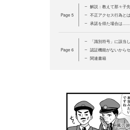
解説：教えて那々子
Page
5
不正アクセス行為と
承諾を得た場合は…
「識別符号」に該当
Page
6
認証機能がないから
関連書籍