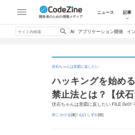
ニュース
記事
開発者のための情報メディア
AI
アプリケーション開発
イ
伏石ちゃんは意図に反したい
ハッキングを始め
禁止法とは？【伏石
伏石ちゃんは意図に反したい FILE 0x0
井二 かける
[著] /
山口 しずか
[画]