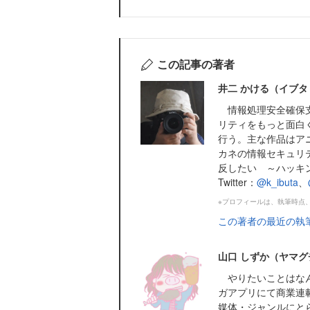
この記事の著者
井二 かける（イブタ
情報処理安全確保支
リティをもっと面白
行う。主な作品はア
カネの情報セキュリ
反したい ～ハッキ
Twitter：
@k_ibuta
、
※プロフィールは、執筆時点
この著者の最近の執
山口 しずか（ヤマグ
やりたいことはなん
ガアプリにて商業連
媒体・ジャンルにと