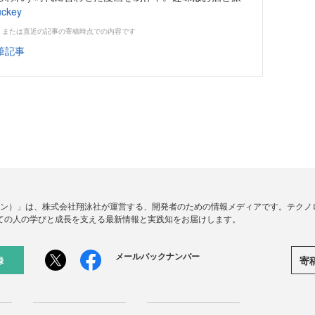
uckey
、または直近の記事の寄稿時点での内容です
筆記事
ードジン）」は、株式会社翔泳社が運営する、開発者のための情報メディアです。テク
ての人の学びと成長を支える最新情報と実践知をお届けします。
メールバックナンバー
寄
録