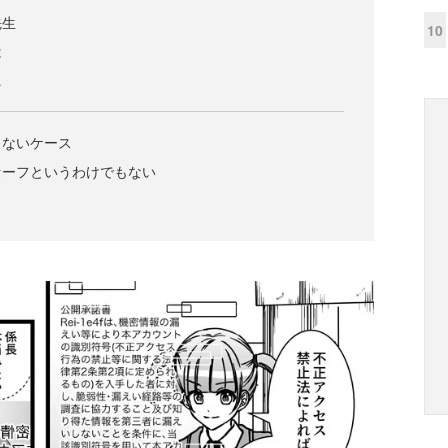
先生
10
は
…
しないケース
セーフというわけでもない