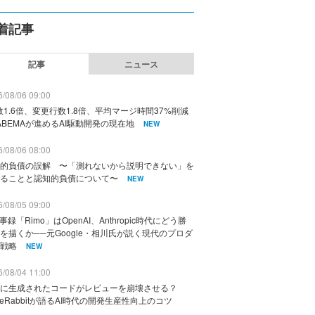
着記事
記事
ニュース
/08/06 09:00
数1.6倍、変更行数1.8倍、平均マージ時間37%削減
ABEMAが進めるAI駆動開発の現在地
NEW
/08/06 08:00
的負債の誤解 〜「測れないから説明できない」を
ることと認知的負債について〜
NEW
/08/05 09:00
議事録「Rimo」はOpenAI、Anthropic時代にどう勝
を描くか──元Google・相川氏が説く現代のプロダ
戦略
NEW
/08/04 11:00
に生成されたコードがレビューを崩壊させる？
deRabbitが語るAI時代の開発生産性向上のコツ