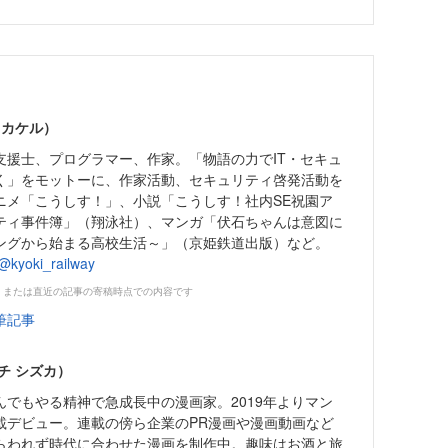
 カケル）
援士、プログラマー、作家。「物語の力でIT・セキュ
く」をモットーに、作家活動、セキュリティ啓発活動を
ニメ「こうしす！」、小説「こうしす！社内SE祝園ア
ティ事件簿」（翔泳社）、マンガ「伏石ちゃんは意図に
ングから始まる高校生活～」（京姫鉄道出版）など。
@kyoki_railway
、または直近の記事の寄稿時点での内容です
筆記事
チ シズカ）
でもやる精神で急成長中の漫画家。2019年よりマン
載デビュー。連載の傍ら企業のPR漫画や漫画動画など
らわれず時代に合わせた漫画を制作中。趣味はお酒と旅