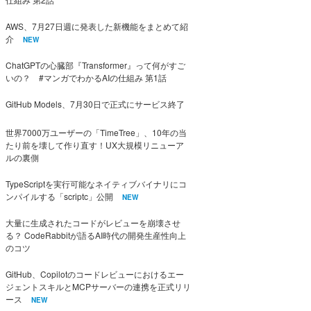
AWS、7月27日週に発表した新機能をまとめて紹
介
NEW
ChatGPTの心臓部『Transformer』って何がすご
いの？ #マンガでわかるAIの仕組み 第1話
GitHub Models、7月30日で正式にサービス終了
世界7000万ユーザーの「TimeTree」、10年の当
たり前を壊して作り直す！UX大規模リニューア
ルの裏側
TypeScriptを実行可能なネイティブバイナリにコ
ンパイルする「scriptc」公開
NEW
大量に生成されたコードがレビューを崩壊させ
る？ CodeRabbitが語るAI時代の開発生産性向上
のコツ
GitHub、Copilotのコードレビューにおけるエー
ジェントスキルとMCPサーバーの連携を正式リリ
ース
NEW