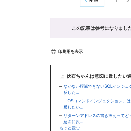
1
2
PREV
この記事は参考になりまし
印刷用を表示
伏石ちゃんは意図に反したい
なかなか撲滅できないSQLインジ
反した...
「OSコマンドインジェクション」
反したい...
リターンアドレスの書き換えってど
意図に反...
もっと読む