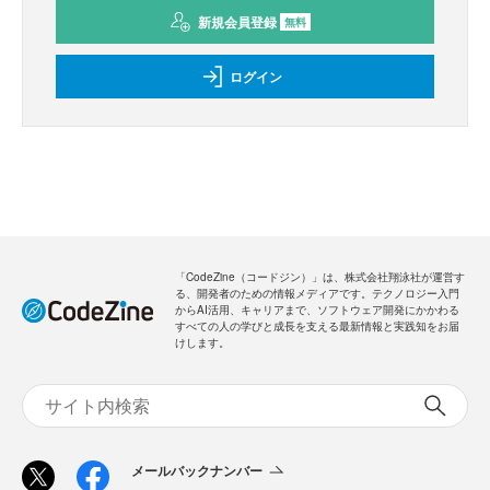
新規会員登録
無料
ログイン
「CodeZine（コードジン）」は、株式会社翔泳社が運営す
る、開発者のための情報メディアです。テクノロジー入門
からAI活用、キャリアまで、ソフトウェア開発にかかわる
すべての人の学びと成長を支える最新情報と実践知をお届
けします。
メールバックナンバー