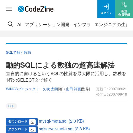
新規
ログイン
会員登録
AI
アプリケーション開発
インフラ
エンジニアの生き
SQLで解く数独
動的SQLによる数独の超高速解法
宣言的に書けるというSQLの性質を最大限に活用し、数独を
1行のSELECT文で解く
WINGSプロジェクト 矢吹 太朗
[著] /
山田 祥寛
[監修]
更新日: 2007/09/21
公開日: 2007/09/18
SQL
mysql-meta.sql (2.0 KB)
ダウンロード
sqlserver-meta.sql (2.3 KB)
ダウンロード