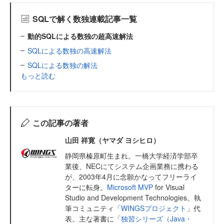
SQLで解く数独連載記事一覧
動的SQLによる数独の超高速解法
SQLによる数独の高速解法
SQLによる数独の解法
もっと読む
この記事の著者
山田 祥寛（ヤマダ ヨシヒロ）
静岡県榛原町生まれ。一橋大学経済学部卒
業後、NECにてシステム企画業務に携わる
が、2003年4月に念願かなってフリーライ
ターに転身。
Microsoft MVP
for Visual
Studio and Development Technologies。執
筆コミュニティ「
WINGSプロジェクト
」代
表。主な著書に「
独習シリーズ（Java・