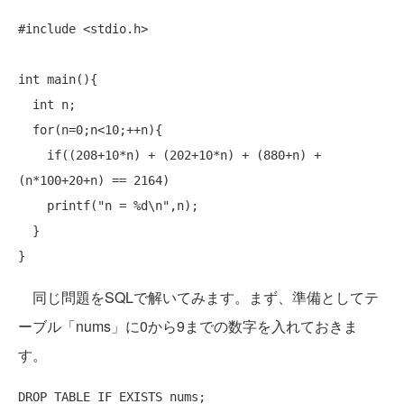
#include
 <stdio.h>

int
 main(){

int
 n;

for
(n=0;n<10;++n){

if
((208+10*n) + (202+10*n) + (880+n) + 
(n*100+20+n) == 2164)

    printf(
"n = %d\n"
,n);

  }

同じ問題をSQLで解いてみます。まず、準備としてテ
ーブル「nums」に0から9までの数字を入れておきま
す。
DROP
TABLE