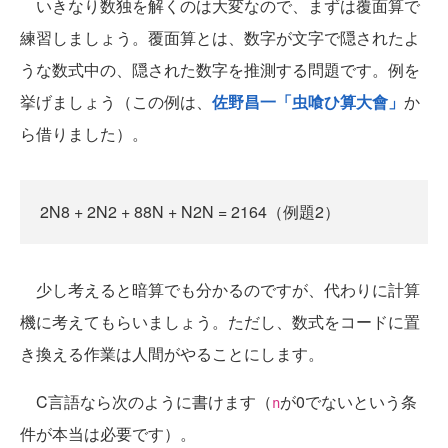
いきなり数独を解くのは大変なので、まずは覆面算で
練習しましょう。覆面算とは、数字が文字で隠されたよ
うな数式中の、隠された数字を推測する問題です。例を
挙げましょう（この例は、
佐野昌一「虫喰ひ算大會」
か
ら借りました）。
2N8 + 2N2 + 88N + N2N = 2164（例題2）
少し考えると暗算でも分かるのですが、代わりに計算
機に考えてもらいましょう。ただし、数式をコードに置
き換える作業は人間がやることにします。
C言語なら次のように書けます（
が0でないという条
n
件が本当は必要です）。