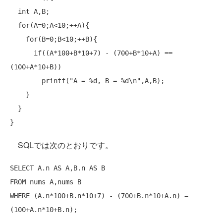
int
 A,B;

for
(A=0;A<10;++A){

for
(B=0;B<10;++B){

if
((A*100+B*10+7) - (700+B*10+A) == 
(100+A*10+B))

        printf(
"A = %d, B = %d\n"
,A,B);

    }

  }

SQLでは次のとおりです。
SELECT
 A.n 
AS
 A,B.n 
AS
FROM
WHERE
 (A.n*100+B.n*10+7) - (700+B.n*10+A.n) = 
(100+A.n*10+B.n);
