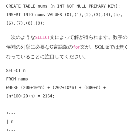
CREATE
TABLE
 nums (n 
INT
NOT
NULL
PRIMARY
KEY
INSERT
INTO
 nums 
VALUES
 (0),(1),(2),(3),(4),(5),
次のような
文によって解が得られます。数字の
SELECT
候補の列挙に必要なC言語版の
文が、SQL版では無く
for
なっていることに注目してください。
SELECT
FROM
WHERE
 (208+10*n) + (202+10*n) + (880+n) + 
(n*100+20+n) = 2164;

+
---+
| n |

+
---+