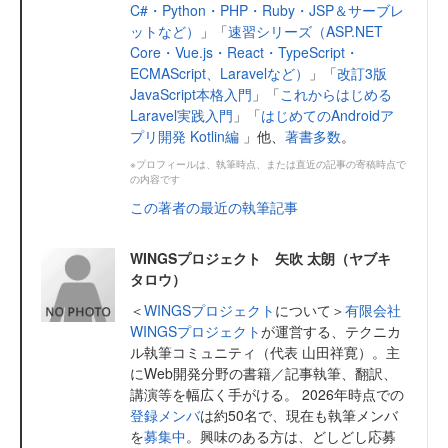
C#・Python・PHP・Ruby・JSP＆サーブレ
ットなど）
」「
速習シリーズ（ASP.NET
Core・Vue.js・React・TypeScript・
ECMAScript、Laravelなど）
」「
改訂3版
JavaScript本格入門
」「
これからはじめる
Laravel実践入門
」「
はじめてのAndroidア
プリ開発 Kotlin編
」他、
著書多数
。
※プロフィールは、執筆時点、または直近の記事の寄稿時点で
の内容です
この著者の最近の執筆記事
WINGSプロジェクト 矢吹 太朗（ヤブキ
タロウ）
＜
WINGSプロジェクト
について＞
有限会社
WINGSプロジェクト
が運営する、テクニカ
ル執筆コミュニティ（代表 山田祥寛）。主
にWeb開発分野の書籍／記事執筆、翻訳、
講演等を幅広く手がける。 2026年時点での
登録メンバ
は約50名で、現在も執筆メンバ
を
募集中
。興味のある方は、どしどし応募