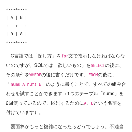
+
---+---+
| A | B |

+
---+---+
| 9 | 8 |

+
---+---+
C言語では「探し方」を
文で指示しなければならな
for
いのですが、SQLでは「欲しいもの」を
の後に、
SELECT
その条件を
の後に書くだけです。
の後に、
WHERE
FROM
「
」のように書くことで、すべての組み合
nums A,nums B
わせを試すことができます（1つのテーブル「nums」を
2回使っているので、区別するために
、
という名前を
A
B
付けています）。
覆面算がもっと複雑になったらどうでしょう。不適当