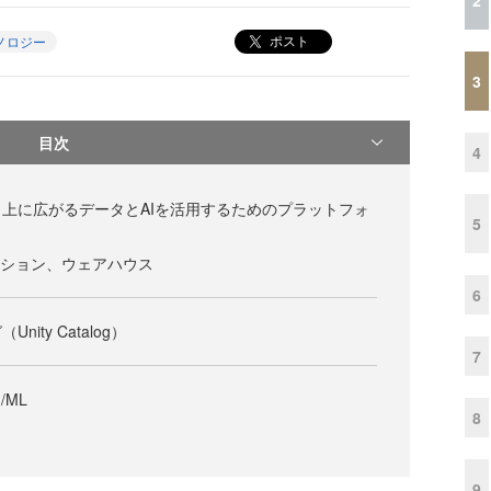
ポスト
ノロジー
3
目次
4
上に広がるデータとAIを活用するためのプラットフォ
5
ーション、ウェアハウス
6
ity Catalog）
7
/ML
8
9