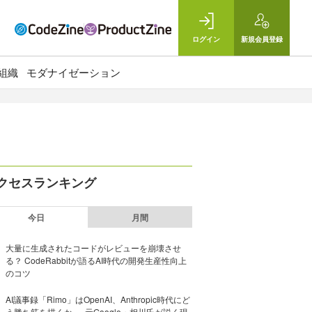
ログイン
新規
会員登録
組織
モダナイゼーション
クセスランキング
今日
月間
大量に生成されたコードがレビューを崩壊させ
る？ CodeRabbitが語るAI時代の開発生産性向上
のコツ
AI議事録「Rimo」はOpenAI、Anthropic時代にど
う勝ち筋を描くか──元Google・相川氏が説く現