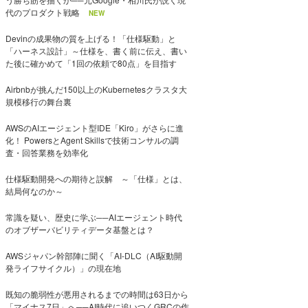
代のプロダクト戦略
NEW
Devinの成果物の質を上げる！「仕様駆動」と
「ハーネス設計」～仕様を、書く前に伝え、書い
た後に確かめて「1回の依頼で80点」を目指す
Airbnbが挑んだ150以上のKubernetesクラスタ大
規模移行の舞台裏
AWSのAIエージェント型IDE「Kiro」がさらに進
化！ PowersとAgent Skillsで技術コンサルの調
査・回答業務を効率化
仕様駆動開発への期待と誤解 ～「仕様」とは、
結局何なのか～
常識を疑い、歴史に学ぶ──AIエージェント時代
のオブザーバビリティデータ基盤とは？
AWSジャパン幹部陣に聞く「AI-DLC（AI駆動開
発ライフサイクル）」の現在地
既知の脆弱性が悪用されるまでの時間は63日から
「マイナス7日」へ──AI時代に追いつくGRCの作