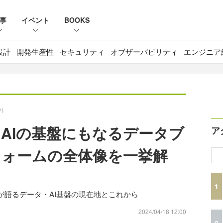
事
イベント
BOOKS
設計
開発生産性
セキュリティ
オブザーバビリティ
エンジニア
D）
AIの基盤にもなるデータブ
ア
ォームの全体像を一挙解
1
アが語るデータ・AI基盤の現在地とこれから
2024/04/18 12:00
2