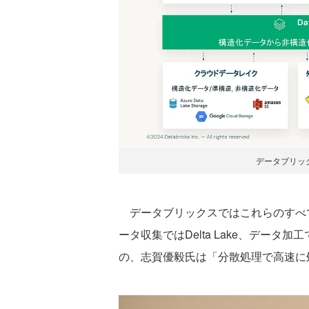
データブリッ
データブリックスではこれらのすべ
ータ収集ではDelta Lake、データ加
の、志賀優毅氏は「分散処理で高速に処