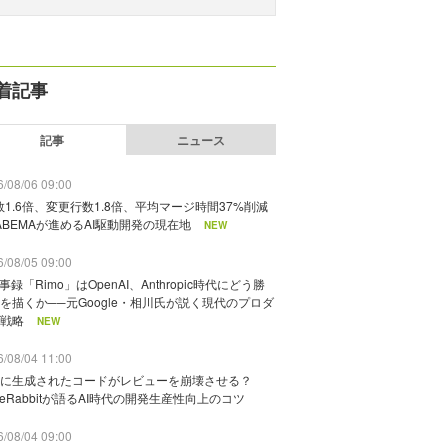
着記事
記事
ニュース
/08/06 09:00
数1.6倍、変更行数1.8倍、平均マージ時間37%削減
ABEMAが進めるAI駆動開発の現在地
NEW
/08/05 09:00
議事録「Rimo」はOpenAI、Anthropic時代にどう勝
を描くか──元Google・相川氏が説く現代のプロダ
戦略
NEW
/08/04 11:00
に生成されたコードがレビューを崩壊させる？
deRabbitが語るAI時代の開発生産性向上のコツ
/08/04 09:00