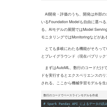
AI開発・評価のうち、開発は外部の
いるFoundation Modelも自由に選べ
る。AIモデルの展開ではModel Serving、
モニタリングではMonitoringなどがあ
とても多岐にわたる機能がそろってい
とプレイグラウンド（現在パブリック
まずはAutoML、数行のコードだ
ドを実行するとエクスペリエンスのリ
される。ここから機械学習モデルを生
数行のコードでベースラインモデルを作成
# Spark Pandas API によるデータの読