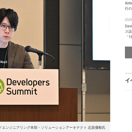
Ai
行の
2026
De
ス設
「1
イ
ドエンジニアリング本部・ソリューションアーキテクト 志賀優毅氏