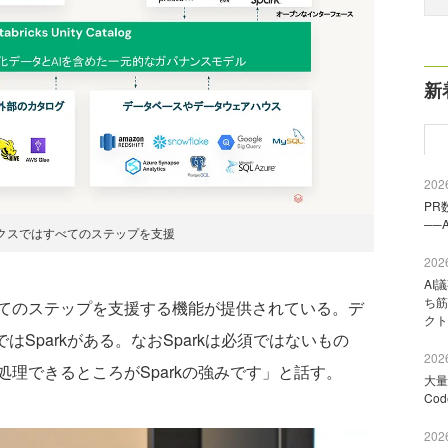
新
2026
PR
──
クスではすべてのステップを支援
2026
AI
ち筋
てのステップを支援する機能が提供されている。デ
クト
工ではSparkがある。なおSparkは必須ではないもの
2026
理できるところがSparkの強みです」と話す。
大量
Co
2026