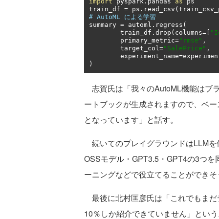
import
 pyspark
.
pandas 
as
 ps

train_df 
=
 ps
.
read_csv
(
train_csv_
# AutoML による学習
summary 
=
 automl
.
regress
(
	train_df
.
drop
(
columns
=[
"I
	primary_metric
=
"rmse"
,
	target_col
=
"SalePrice"
,
	experiment_name
=
experimen
)
志賀氏は「我々のAutoML機能は
ートブックが生成されますので、ベー
となっています」と話す。
続いてのプレイグラウンドはLLMを
OSSモデル・GPT3.5・GPT4の
ーニングなどで役立てることができそ
最後に北村匡彦氏は「これでもまだデ
10％しか紹介できていません」とい