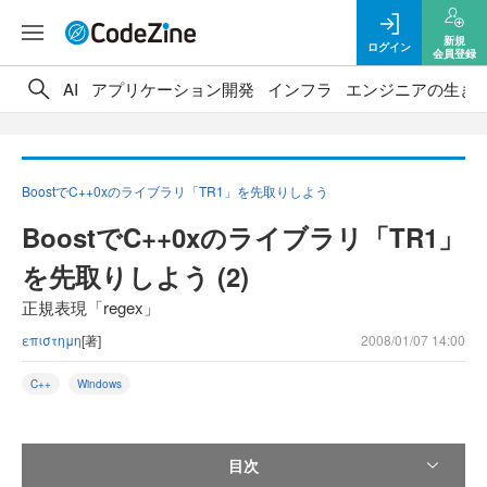
新規
ログイン
会員登録
AI
アプリケーション開発
インフラ
エンジニアの生き
BoostでC++0xのライブラリ「TR1」を先取りしよう
BoostでC++0xのライブラリ「TR1」
を先取りしよう (2)
正規表現「regex」
επιστημη
[著]
2008/01/07 14:00
C++
Windows
目次