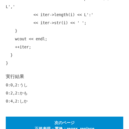
L',' 

            << iter->length(i) << L':' 

            << iter->str(i) << ' ';

    }

    wcout << endl;

    ++iter;

  }

実行結果
0:0,2:うし

0:2,2:かも

次のページ
正規表現－置換：regex_replace