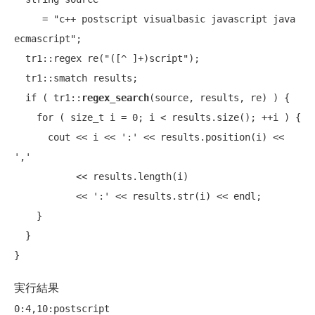
     = 
"c++ postscript visualbasic javascript java 
ecmascript"
;

  tr1::regex re(
"([^ ]+)script"
);

  tr1::smatch results;

if
 ( tr1::
regex_search
(source, results, re) ) {

for
 ( 
size_t
 i = 0; i < results.size(); ++i ) {

      cout << i << ':' << results.position(i) << 
',' 

           << results.length(i) 

           << ':' << results.str(i) << endl;

    }

  }

実行結果
0:4,10:postscript
