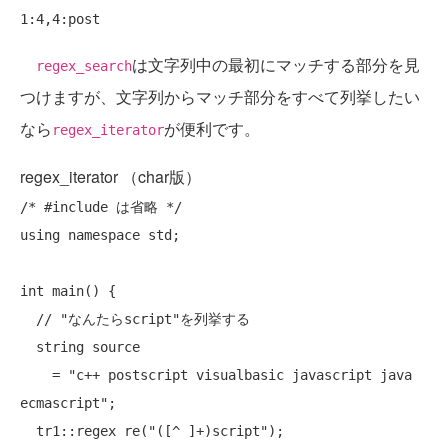
は文字列中の最初にマッチする部分を見
regex_search
つけますが、文字列からマッチ部分をすべて列挙したい
なら
が便利です。
regex_iterator
regex_iterator （char版）
/* #include は省略 */
using
namespace
 std;

int
 main() {

// "なんたらscript"を列挙する
  string source

    = 
"c++ postscript visualbasic javascript java 
ecmascript"
;

  tr1::regex re(
"([^ ]+)script"
);
