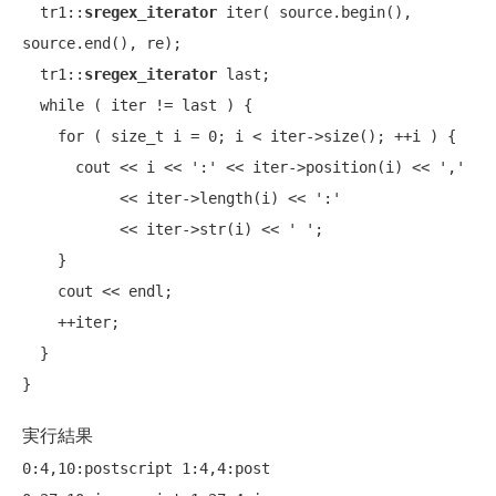
  tr1::
sregex_iterator
 iter( source.begin(), 
source.end(), re);

  tr1::
sregex_iterator
 last;

while
 ( iter != last ) {

for
 ( 
size_t
 i = 0; i < iter->size(); ++i ) {

      cout << i << ':' << iter->position(i) << ','

           << iter->length(i) << ':' 

           << iter->str(i) << ' ';

    }

    cout << endl;

    ++iter;

  }

実行結果
0:4,10:postscript 1:4,4:post
