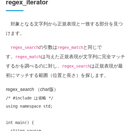
regex_iterator
対象となる文字列から正規表現と一致する部分を見つ
けます。
の引数は
と同じで
regex_search
regex_match
す。
は与えた正規表現が文字列に完全マッチ
regex_match
するかを調べるのに対し、
は正規表現が最
regex_search
初にマッチする範囲（位置と長さ）を探します。
regex_search （char版）
/* #include は省略 */
using
namespace
 std;

int
 main() {

  string source
