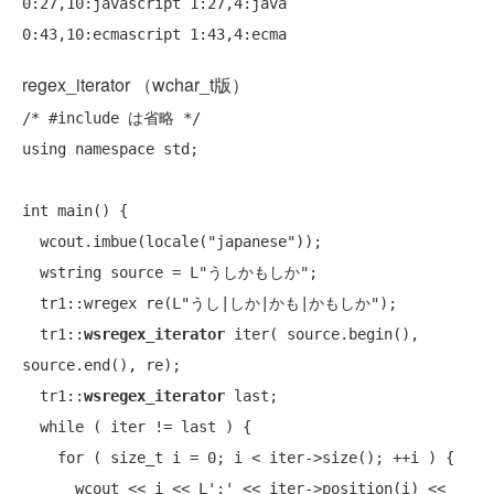
0:27,10:javascript 1:27,4:java

regex_iterator （wchar_t版）
/* #include は省略 */
using
namespace
 std;

int
 main() {

  wcout.imbue(locale(
"japanese"
));

  wstring source = L
"うしかもしか"
;

  tr1::wregex re(L
"うし|しか|かも|かもしか"
);

  tr1::
wsregex_iterator
 iter( source.begin(), 
source.end(), re);

  tr1::
wsregex_iterator
 last;

while
 ( iter != last ) {

for
 ( 
size_t
 i = 0; i < iter->size(); ++i ) {

      wcout << i << L':' << iter->position(i) << 