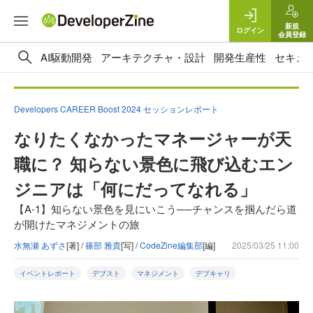
新規
ログイン
会員登録
AI駆動開発
アーキテクチャ・設計
開発生産性
セキュ
Developers CAREER Boost 2024 セッションレポート
なりたくなかったマネージャーが天
職に？ 知らない景色に飛び込むエン
ジニアは「何にだってなれる」
【A-1】知らない景色を見にいこう──チャンスを掴んだら道
が開けたマネジメントの旅
水無瀬 あずさ
[著] /
篠部 雅貴
[写] /
CodeZine編集部
[編]
2025/03/25 11:00
イベントレポート
デブスト
マネジメント
デブキャリ