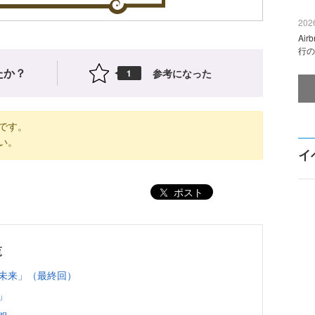
2026
Ai
行の
たか？
参考になった
1
です。
い。
イ
ポスト
覧
と未来」（最終回）
」