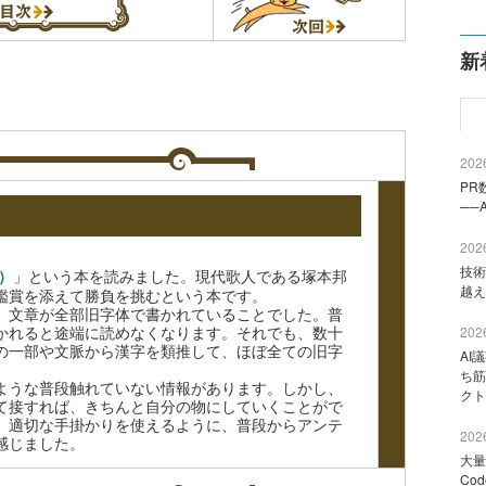
新
2026
PR
──
2026
技術
」という本を読みました。現代歌人である塚本邦
）
越え
鑑賞を添えて勝負を挑むという本です。
、文章が全部旧字体で書かれていることでした。普
かれると途端に読めなくなります。それでも、数十
2026
の一部や文脈から漢字を類推して、ほぼ全ての旧字
AI
。
ち筋
ような普段触れていない情報があります。しかし、
クト
て接すれば、きちんと自分の物にしていくことがで
、適切な手掛かりを使えるように、普段からアンテ
2026
感じました。
大量
Co