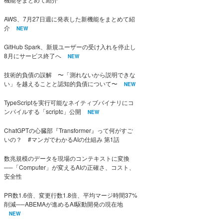
AWS、7月27日週に発表した新機能をまとめて紹
介
NEW
GitHub Spark、新規ユーザーの受け入れを停止し
8月にサービス終了へ
NEW
技術的負債の誤解 〜「測れないから説明できな
い」を越えることと認知的負債について〜
NEW
TypeScriptを実行可能なネイティブバイナリにコ
ンパイルする「scriptc」公開
NEW
ChatGPTの心臓部『Transformer』って何がすご
いの？ #マンガでわかるAIの仕組み 第1話
数兆規模のデータを現場のコンテキストに変換
──「Computer」が変えるAIの正確さ、コスト、
安全性
PR数1.6倍、変更行数1.8倍、平均マージ時間37%
削減──ABEMAが進めるAI駆動開発の現在地
NEW