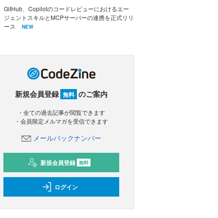
GitHub、Copilotのコードレビューにおけるエー
ジェントスキルとMCPサーバーの連携を正式リリ
ース
NEW
新規会員登録
のご案内
無料
・全ての過去記事が閲覧できます
・会員限定メルマガを受信できます
メールバックナンバー
新規会員登録
無料
ログイン