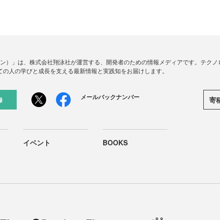
ードジン）」は、株式会社翔泳社が運営する、開発者のための情報メディアです。テク
ての人の学びと成長を支える最新情報と実践知をお届けします。
メールバックナンバー
寄
録
イベント
BOOKS