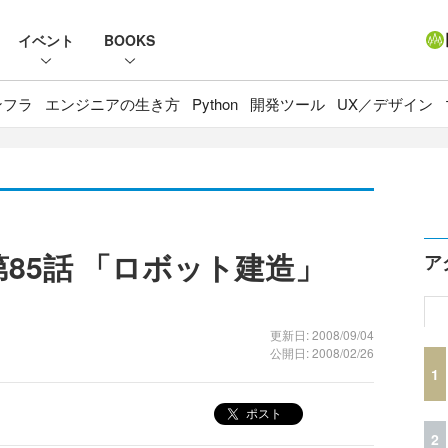
イベント
BOOKS
ンフラ
エンジニアの生き方
Python
開発ツール
UX／デザイン
85話 「ロボット建造」
ア
更新日: 2008/09/04
公開日: 2008/02/26
1
ポスト
2