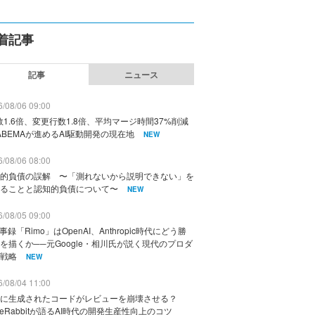
着記事
記事
ニュース
/08/06 09:00
数1.6倍、変更行数1.8倍、平均マージ時間37%削減
ABEMAが進めるAI駆動開発の現在地
NEW
/08/06 08:00
的負債の誤解 〜「測れないから説明できない」を
ることと認知的負債について〜
NEW
/08/05 09:00
議事録「Rimo」はOpenAI、Anthropic時代にどう勝
を描くか──元Google・相川氏が説く現代のプロダ
戦略
NEW
/08/04 11:00
に生成されたコードがレビューを崩壊させる？
deRabbitが語るAI時代の開発生産性向上のコツ