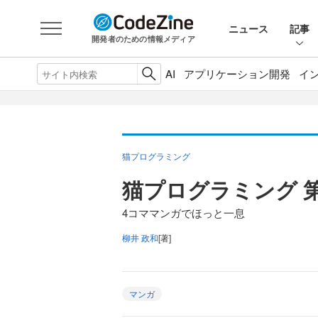
ニュース
記事
開発者のための情報メディア
AI
アプリケーション開発
イ
猫プログラミング
猫プログラミング 第
4コママンガでほっと一息
柳井 政和
[著]
マンガ