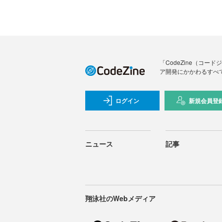
「CodeZine（コ
ア開発にかかわるすべ
ログイン
新規会員登
ニュース
記事
翔泳社のWebメディア