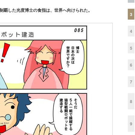
を制覇した光度博士の食指は、世界へ向けられた。
3
4
5
6
7
8
9