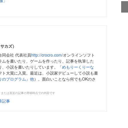
征服」
マサカズ）
合同会社 代表社員
http://crocro.com/
オンラインソフト
ラムを書いたり、ゲームを作ったり、記事を執筆した
り、小説を書いたりしています。「
めもりーくりーな
フト大賞に入賞。最近は、小説家デビューして小説も書
りのプログラム』他
）。面白いことなら何でもOKのさ
。
、または直近の記事の寄稿時点での内容です
筆記事