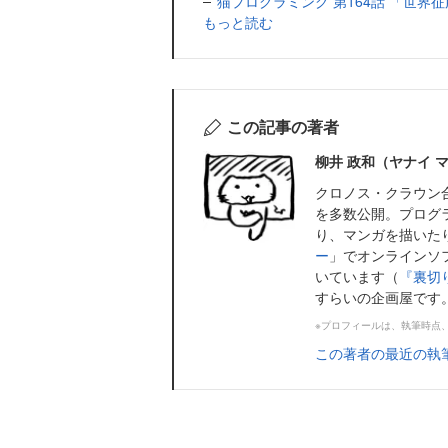
猫プログラミング 第164話 「世界
もっと読む
この記事の著者
柳井 政和（ヤナイ 
クロノス・クラウン
を多数公開。プログ
り、マンガを描いた
ー
」でオンラインソ
いています（
『裏切
すらいの企画屋です
※プロフィールは、執筆時点
この著者の最近の執