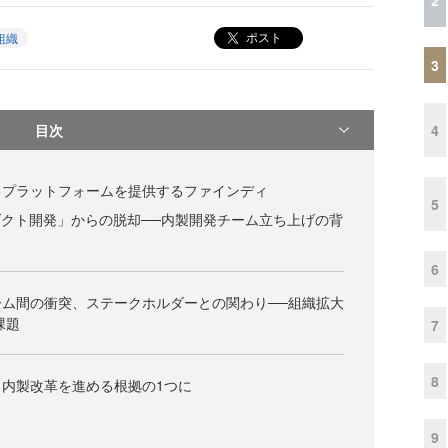
ポスト
組織
3
目次
4
るプラットフォームを提供するファインディ
5
ダクト開発」からの脱却──内製開発チーム立ち上げの背
6
ム間の衝突、ステークホルダーとの関わり──組織拡大
課題
7
8
内製改革を進める根拠の1つに
9