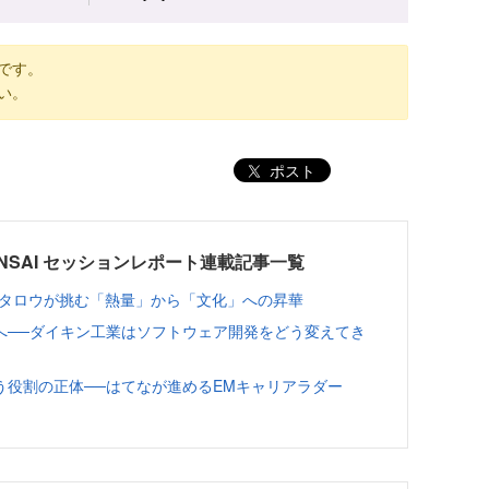
です。
い。
ポスト
025 KANSAI セッションレポート連載記事一覧
ノタロウが挑む「熱量」から「文化」への昇華
へ──ダイキン工業はソフトウェア開発をどう変えてき
う役割の正体──はてなが進めるEMキャリアラダー