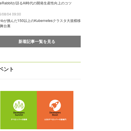
deRabbitが語るAI時代の開発生産性向上のコツ
/08/04 09:00
rbnbが挑んだ150以上のKubernetesクラスタ大規模移
舞台裏
新着記事一覧を見る
ベント