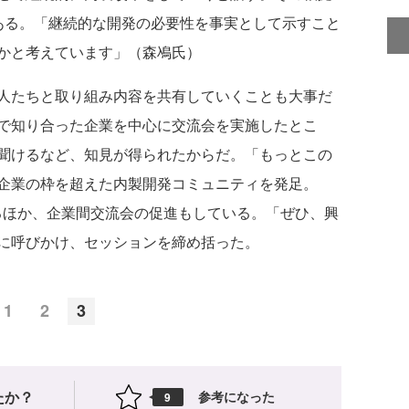
ある。「継続的な開発の必要性を事実として示すこと
かと考えています」（森鳰氏）
人たちと取り組み内容を共有していくことも大事だ
で知り合った企業を中心に交流会を実施したとこ
聞けるなど、知見が得られたからだ。「もっとこの
企業の枠を超えた内製開発コミュニティを発足。
供するほか、企業間交流会の促進もしている。「ぜひ、興
に呼びかけ、セッションを締め括った。
1
2
3
たか？
参考になった
9