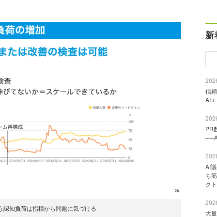
新
2026
信頼
AI
2026
PR
──
2026
AI
ち筋
クト
2026
う認知負荷は指標から問題に気づける
大量