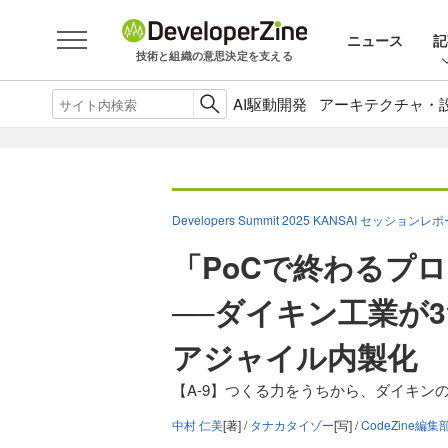
ニュース
記
技術と組織の意思決定を支える
AI駆動開発
アーキテクチャ・
Developers Summit 2025 KANSAI セッションレ
「PoCで終わるプ
──ダイキン工業が
アジャイル内製化
【A-9】つくる力をうちから、ダイキン
中村 仁美
[著] /
タナカタイゾー
[写] /
CodeZine編集