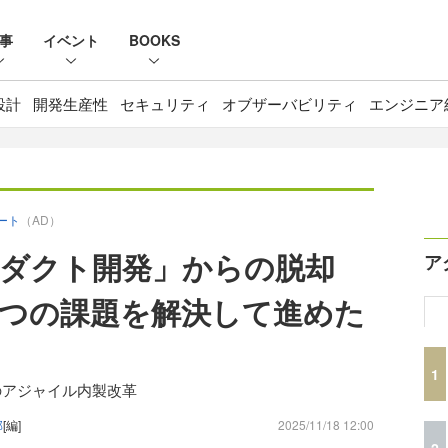
事
イベント
BOOKS
設計
開発生産性
セキュリティ
オブザーバビリティ
エンジニア
ポート
（AD）
ロダクト開発」からの脱却
ア
3つの課題を解決して進めた
1
のアジャイル内製改革
部
[編]
2025/11/18 12:00
2