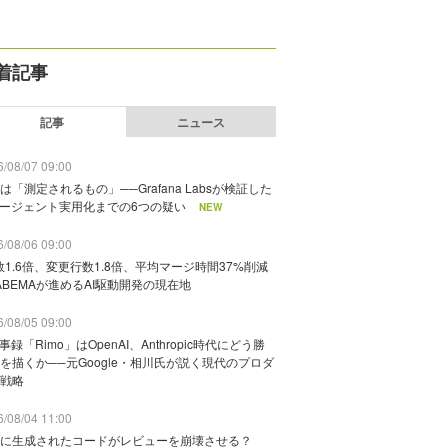
着記事
記事
ニュース
/08/07 09:00
は「測定されるもの」──Grafana Labsが検証した
エージェント実用化までの6つの疑い
NEW
/08/06 09:00
数1.6倍、変更行数1.8倍、平均マージ時間37%削減
ABEMAが進めるAI駆動開発の現在地
/08/05 09:00
議事録「Rimo」はOpenAI、Anthropic時代にどう勝
を描くか──元Google・相川氏が説く現代のプロダ
戦略
/08/04 11:00
に生成されたコードがレビューを崩壊させる？