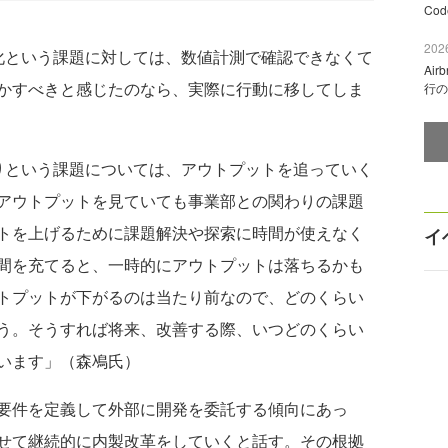
Co
2026
という課題に対しては、数値計測で確認できなくて
Ai
かすべきと感じたのなら、実際に行動に移してしま
行の
という課題については、アウトプットを追っていく
アウトプットを見ていても事業部との関わりの課題
トを上げるために課題解決や探索に時間が使えなく
イ
間を充てると、一時的にアウトプットは落ちるかも
トプットが下がるのは当たり前なので、どのくらい
う。そうすれば将来、改善する際、いつどのくらい
います」（森鳰氏）
要件を定義して外部に開発を委託する傾向にあっ
せて継続的に内製改革をしていくと話す。その根拠