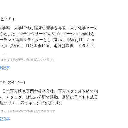
 ヒトミ）
学卒。大学時代は臨床心理学を専攻。大手化学メーカ
に特化したコンテンツサービス＆プロモーション会社を
リーランス編集＆ライターとして独立。現在はIT、キャ
中心に活動中。IT記者会所属。趣味は読書、ドライブ、
..
、または直近の記事の寄稿時点での内容です
筆記事
ナカ タイゾー）
日本写真映像専門学校卒業後、写真スタジオを経て独
告、カタログ、雑誌の分野で活動。最近は子どもも成長
緒に1人と一匹でキャンプを楽しむ。
、または直近の記事の寄稿時点での内容です
筆記事