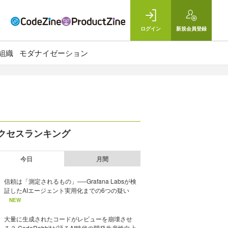
ログイン
新規
会員登録
組織
モダナイゼーション
クセスランキング
今日
月間
信頼は「測定されるもの」──Grafana Labsが検
証したAIエージェント実用化までの6つの疑い
NEW
大量に生成されたコードがレビューを崩壊させ
る？ CodeRabbitが語るAI時代の開発生産性向上