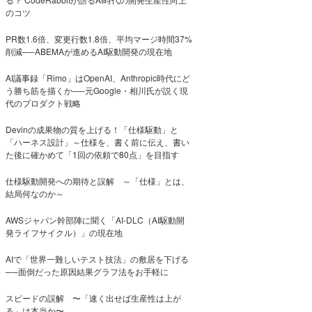
のコツ
PR数1.6倍、変更行数1.8倍、平均マージ時間37%
削減──ABEMAが進めるAI駆動開発の現在地
AI議事録「Rimo」はOpenAI、Anthropic時代にど
う勝ち筋を描くか──元Google・相川氏が説く現
代のプロダクト戦略
Devinの成果物の質を上げる！「仕様駆動」と
「ハーネス設計」～仕様を、書く前に伝え、書い
た後に確かめて「1回の依頼で80点」を目指す
仕様駆動開発への期待と誤解 ～「仕様」とは、
結局何なのか～
AWSジャパン幹部陣に聞く「AI-DLC（AI駆動開
発ライフサイクル）」の現在地
AIで「世界一難しいテスト技法」の敷居を下げる
──面倒だった原因結果グラフ法をお手軽に
スピードの誤解 〜「速く出せば生産性は上が
る」は本当か〜