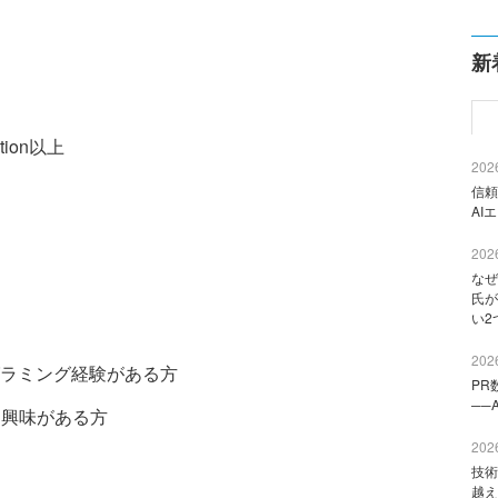
新
dition以上
2026
信頼
AI
2026
なぜ
氏が
い2
2026
ログラミング経験がある方
PR
──
O開発に興味がある方
2026
技術
越え