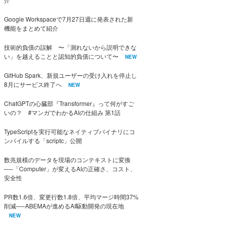
Google Workspaceで7月27日週に発表された新
機能をまとめて紹介
技術的負債の誤解 〜「測れないから説明できな
い」を越えることと認知的負債について〜
NEW
GitHub Spark、新規ユーザーの受け入れを停止し
8月にサービス終了へ
NEW
ChatGPTの心臓部『Transformer』って何がすご
いの？ #マンガでわかるAIの仕組み 第1話
TypeScriptを実行可能なネイティブバイナリにコ
ンパイルする「scriptc」公開
数兆規模のデータを現場のコンテキストに変換
──「Computer」が変えるAIの正確さ、コスト、
安全性
PR数1.6倍、変更行数1.8倍、平均マージ時間37%
削減──ABEMAが進めるAI駆動開発の現在地
NEW