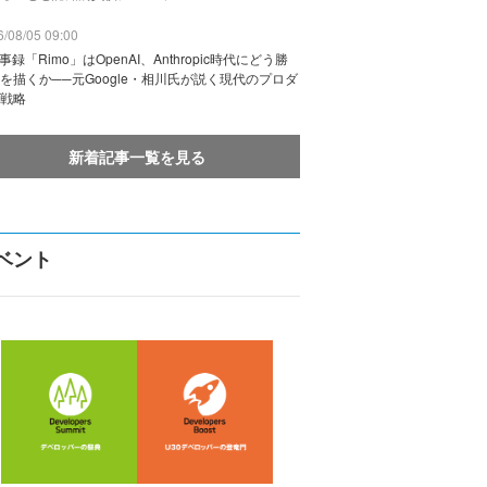
/08/05 09:00
議事録「Rimo」はOpenAI、Anthropic時代にどう勝
を描くか──元Google・相川氏が説く現代のプロダ
戦略
新着記事一覧を見る
ベント