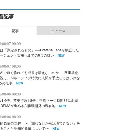
着記事
記事
ニュース
/08/07 09:00
は「測定されるもの」──Grafana Labsが検証した
エージェント実用化までの6つの疑い
NEW
/08/07 08:00
AIで速く作れても成果は増えないのか──及川卓也
説く、AIネイティブ時代に人間が手放してはいけな
つの仕事
NEW
/08/06 09:00
数1.6倍、変更行数1.8倍、平均マージ時間37%削減
ABEMAが進めるAI駆動開発の現在地
NEW
/08/06 08:00
的負債の誤解 〜「測れないから説明できない」を
ることと認知的負債について〜
NEW