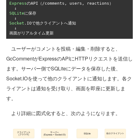
Express
の
API
（/
comments
,
 users
,
 reactions
）
↓
SQLite
に保存
↓
Socket
.
IO
で他クライアントへ通知
↓
画面がリアルタイム更新
ユーザーがコメントを投稿・編集・削除すると、
GcCommentがExpressのAPIにHTTPリクエストを送信し
ます。サーバー側でSQLiteにデータを保存した後、
Socket.IOを使って他のクライアントに通知します。各ク
ライアントは通知を受け取り、画面を即座に更新しま
す。
より詳細に図式化すると、次のようになります。