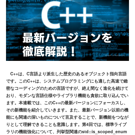
C++は、C言語より派生した歴史のあるオブジェクト指向言語
です。このC++は、システムプログラミングにも適した高速で緻
密なコーディングのための言語ですが、絶え間なく進化を続けて
おり、モダンな言語仕様やライブラリ機能も貪欲に取り込んでい
ます。本連載では、このC++の最新バージョンにフォーカスし、
その新機能を紹介していきます。また、最新バージョン以前の機
能にも関連の深いものについて言及することで、新機能をつなが
りとして理解できることも意識します。第4回では、標準ライブ
ラリの機能強化について、列挙型関連のstd::is_scoped_enum