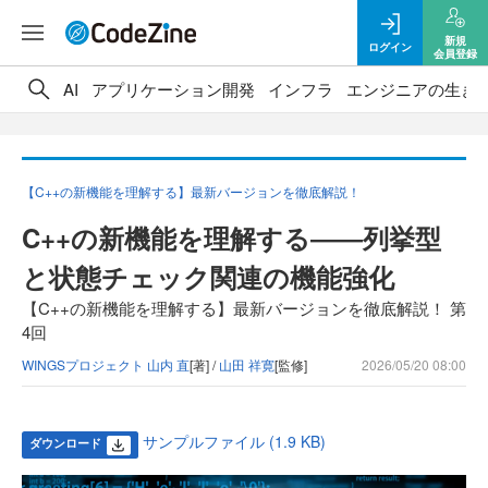
新規
ログイン
会員登録
AI
アプリケーション開発
インフラ
エンジニアの生き
【C++の新機能を理解する】最新バージョンを徹底解説！
C++の新機能を理解する――列挙型
と状態チェック関連の機能強化
【C++の新機能を理解する】最新バージョンを徹底解説！ 第
4回
WINGSプロジェクト 山内 直
[著] /
山田 祥寛
[監修]
2026/05/20 08:00
サンプルファイル (1.9 KB)
ダウンロード