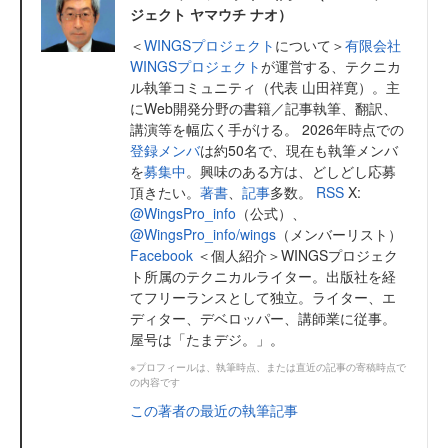
ジェクト ヤマウチ ナオ）
＜
WINGSプロジェクト
について＞
有限会社
WINGSプロジェクト
が運営する、テクニカ
ル執筆コミュニティ（代表 山田祥寛）。主
にWeb開発分野の書籍／記事執筆、翻訳、
講演等を幅広く手がける。 2026年時点での
登録メンバ
は約50名で、現在も執筆メンバ
を
募集中
。興味のある方は、どしどし応募
頂きたい。
著書
、
記事
多数。
RSS
X:
@WingsPro_info
（公式）、
@WingsPro_info/wings
（メンバーリスト）
Facebook
＜個人紹介＞WINGSプロジェク
ト所属のテクニカルライター。出版社を経
てフリーランスとして独立。ライター、エ
ディター、デベロッパー、講師業に従事。
屋号は「たまデジ。」。
※プロフィールは、執筆時点、または直近の記事の寄稿時点で
の内容です
この著者の最近の執筆記事