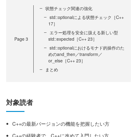
状態チェック関連の強化
std::optionalによる状態チェック［C++
17］
エラー処理を安全に扱える新しい型
Page
3
std::expected［C++ 23］
std::optionalにおけるモナド的操作のた
めのand_then／transform／
or_else［C++ 23］
まとめ
対象読者
C++の最新バージョンの機能を把握したい方
C++の経験者で、C++に改めて入門したい方