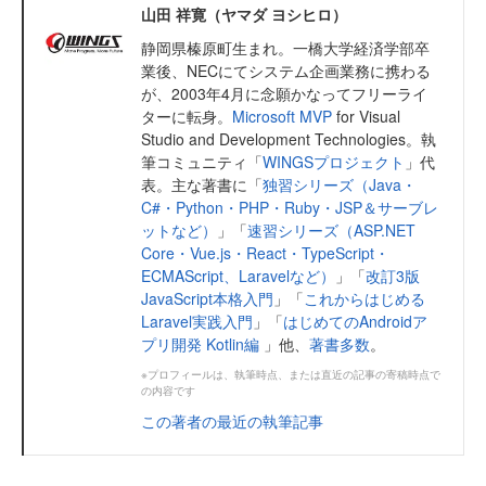
山田 祥寛（ヤマダ ヨシヒロ）
静岡県榛原町生まれ。一橋大学経済学部卒
業後、NECにてシステム企画業務に携わる
が、2003年4月に念願かなってフリーライ
ターに転身。
Microsoft MVP
for Visual
Studio and Development Technologies。執
筆コミュニティ「
WINGSプロジェクト
」代
表。主な著書に「
独習シリーズ（Java・
C#・Python・PHP・Ruby・JSP＆サーブレ
ットなど）
」「
速習シリーズ（ASP.NET
Core・Vue.js・React・TypeScript・
ECMAScript、Laravelなど）
」「
改訂3版
JavaScript本格入門
」「
これからはじめる
Laravel実践入門
」「
はじめてのAndroidア
プリ開発 Kotlin編
」他、
著書多数
。
※プロフィールは、執筆時点、または直近の記事の寄稿時点で
の内容です
この著者の最近の執筆記事