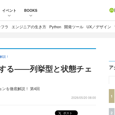
イベント
BOOKS
ンフラ
エンジニアの生き方
Python
開発ツール
UX／デザイン
底解説！
解する――列挙型と状態チェ
ア
ョンを徹底解説！ 第4回
1
2026/05/20 08:00
2
ポスト