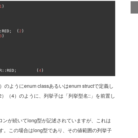
1
)
:
RED
;
(
2
)
3
)
R
::
RED
;
(
4
)
にenum classあるいはenum structで定義し
）（4）のように、列挙子は「列挙型名::」を前置し
ンが続いてlong型が記述されていますが、これは
。この場合はlong型であり、その値範囲の列挙子