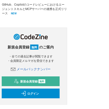
GitHub、Copilotのコードレビューにおけるエー
ジェントスキルとMCPサーバーの連携を正式リリ
ース
NEW
新規会員登録
のご案内
無料
・全ての過去記事が閲覧できます
・会員限定メルマガを受信できます
メールバックナンバー
新規会員登録
無料
ログイン