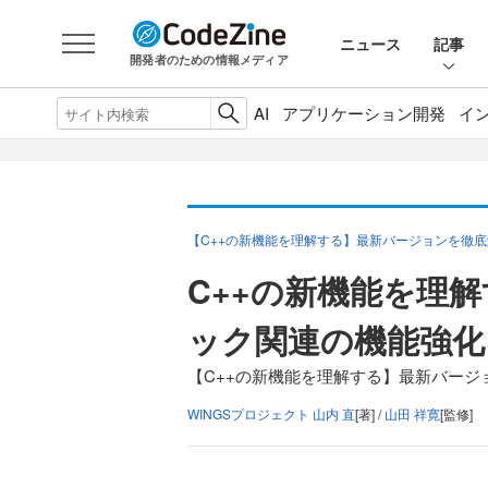
ニュース
記事
開発者のための情報メディア
AI
アプリケーション開発
イ
【C++の新機能を理解する】最新バージョンを徹
C++の新機能を理
ック関連の機能強化
【C++の新機能を理解する】最新バージ
WINGSプロジェクト 山内 直
[著] /
山田 祥寛
[監修]