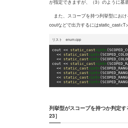
が指定できますが、（3）のように基底
また、スコープを持つ列挙型におけ
coutなどで出力するにはstatic_c
リスト enum.cpp
cout 
<<
static_cast
<int>
(
SCOPED_C
<<
static_cast
<int>
(
SCOPED_COLO
<<
static_cast
<int>
(
SCOPED_COLO
cout 
<<
static_cast
<int>
(
SCOPED_R
<<
static_cast
<int>
(
SCOPED_RANG
<<
static_cast
<int>
(
SCOPED_RANG
<<
static_cast
<int>
(
SCOPED_RANG
<<
static_cast
<int>
(
SCOPED_RANG
列挙型がスコープを持つか判定するstd:
23］