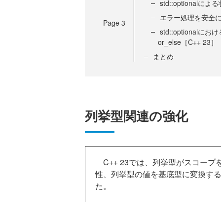
std::optional
エラー処理を安全に扱え
Page
3
std::optional
or_else［C++ 23］
まとめ
列挙型関連の強化
C++ 23では、列挙型がスコープを持つも
性、列挙型の値を基底型に変換するstd:
た。