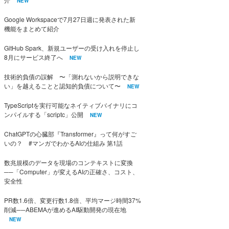
NEW
Google Workspaceで7月27日週に発表された新
機能をまとめて紹介
GitHub Spark、新規ユーザーの受け入れを停止し
8月にサービス終了へ
NEW
技術的負債の誤解 〜「測れないから説明できな
い」を越えることと認知的負債について〜
NEW
TypeScriptを実行可能なネイティブバイナリにコ
ンパイルする「scriptc」公開
NEW
ChatGPTの心臓部『Transformer』って何がすご
いの？ #マンガでわかるAIの仕組み 第1話
数兆規模のデータを現場のコンテキストに変換
──「Computer」が変えるAIの正確さ、コスト、
安全性
PR数1.6倍、変更行数1.8倍、平均マージ時間37%
削減──ABEMAが進めるAI駆動開発の現在地
NEW