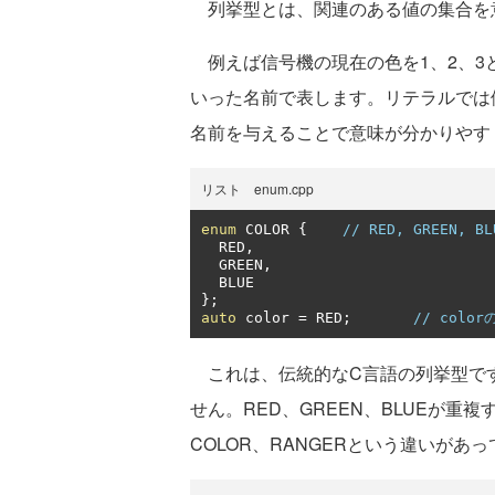
列挙型とは、関連のある値の集合を
例えば信号機の現在の色を1、2、3と
いった名前で表します。リテラルでは
名前を与えることで意味が分かりやす
リスト enum.cpp
enum
 COLOR 
{
// RED, GREEN,
  RED
,
  GREEN
,
};
auto
 color 
=
 RED
;
// color
これは、伝統的なC言語の列挙型で
せん。RED、GREEN、BLUEが
COLOR、RANGERという違いがあ