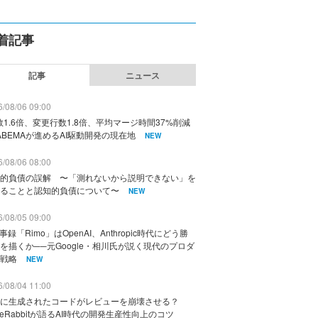
着記事
記事
ニュース
/08/06 09:00
数1.6倍、変更行数1.8倍、平均マージ時間37%削減
ABEMAが進めるAI駆動開発の現在地
NEW
/08/06 08:00
的負債の誤解 〜「測れないから説明できない」を
ることと認知的負債について〜
NEW
/08/05 09:00
議事録「Rimo」はOpenAI、Anthropic時代にどう勝
を描くか──元Google・相川氏が説く現代のプロダ
戦略
NEW
/08/04 11:00
に生成されたコードがレビューを崩壊させる？
deRabbitが語るAI時代の開発生産性向上のコツ