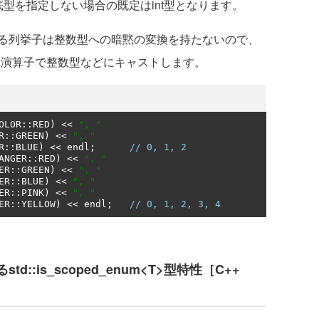
型を指定しない場合の既定はint型となります。
る列挙子は整数型への暗黙の変換を持たないので、
ast<T>演算子で整数型などにキャストします。
OLOR
::
RED
)
<<
", "
R
::
GREEN
)
<<
", "
R
::
BLUE
)
<<
 endl
;
// 0, 1, 2
ANGER
::
RED
)
<<
", "
ER
::
GREEN
)
<<
", "
ER
::
BLUE
)
<<
", "
ER
::
PINK
)
<<
", "
ER
::
YELLOW
)
<<
 endl
;
// 0, 1, 2, 3, 4
:is_scoped_enum<T>型特性［C++