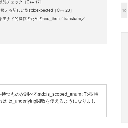
による状態チェック［C++ 17］
る新しい型std::expected［C++ 23］
10
におけるモナド的操作のためのand_then／transform／
のか調べるstd::is_scoped_enum<T>型特
:to_underlying関数を使えるようになりまし