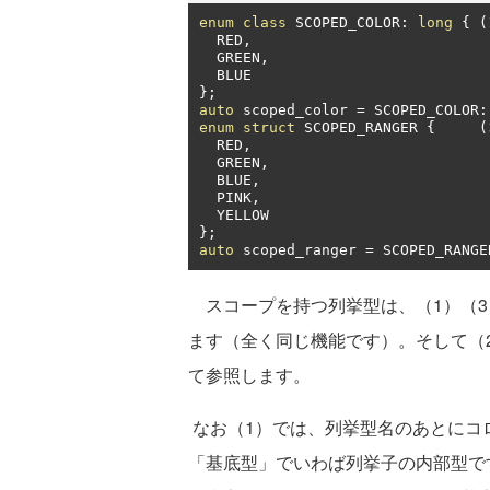
enum
class
 SCOPED_COLOR
:
long
{
(
  RED
,
  GREEN
,
};
auto
 scoped_color 
=
 SCOPED_COLOR
:
enum
struct
 SCOPED_RANGER 
{
(
  RED
,
  GREEN
,
  BLUE
,
  PINK
,
};
auto
 scoped_ranger 
=
 SCOPED_RANGE
スコープを持つ列挙型は、（1）（3）のよう
ます（全く同じ機能です）。そして（2
て参照します。
なお（1）では、列挙型名のあとにコロ
「基底型」でいわば列挙子の内部型です