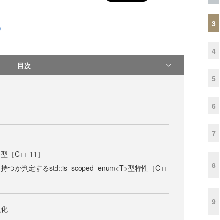
3
)
4
目次
5
6
7
［C++ 11］
8
か判定するstd::is_scoped_enum<T>型特性［C++
9
強化