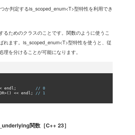
判定するis_scoped_enum<T>型特性を利用でき
するためのクラスのことです。関数のように使うこ
す。is_scoped_enum<T>型特性を使うと、従
処理を分けることが可能になります。
<
 endl
;
// 0
OR
>()
<<
 endl
;
// 1
nderlying関数［C++ 23］