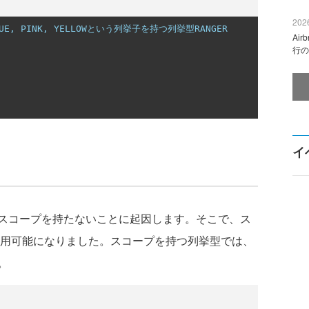
2026
BLUE, PINK, YELLOWという列挙子を持つ列挙型RANGER
Ai
行の
イ
スコープを持たないことに起因します。そこで、ス
ら利用可能になりました。スコープを持つ列挙型では、
。