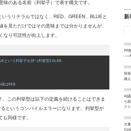
意味のある名前（列挙子）で表す構文です。
新
いうリテラルではなく、RED、GREEN、BLUEと
値を見ただけではその意味までは分かりませんが、
くなり可読性が向上します。
2026
PR
──
 BLUEという列挙子を持つ列挙型COLOR
2026
技術
越え
の値はRED
2026
AI
す。この列挙型は以下の定義を続けることはできま
ち筋
クト
重複するというコンパイルエラーになります。列挙型が
っても同様です。
2026
大量
Co