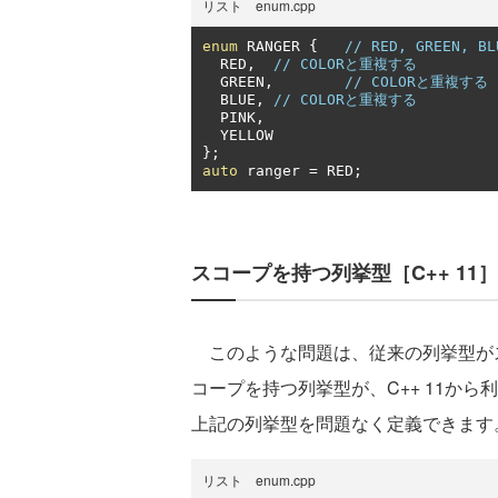
リスト enum.cpp
enum
 RANGER 
{
// RED, GREEN, 
  RED
,
// COLORと重複する
  GREEN
,
// COLORと重複する
  BLUE
,
// COLORと重複する
  PINK
,
};
auto
 ranger 
=
 RED
;
スコープを持つ列挙型［C++ 11］
このような問題は、従来の列挙型が
コープを持つ列挙型が、C++ 11か
上記の列挙型を問題なく定義できます
リスト enum.cpp