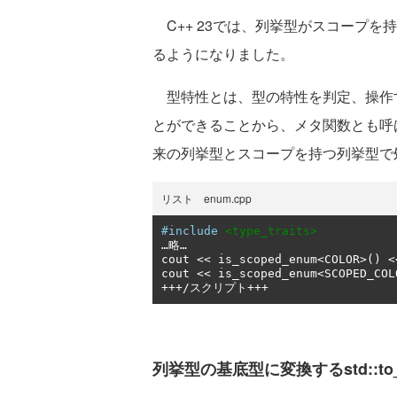
C++ 23では、列挙型がスコープを持つか
るようになりました。
型特性とは、型の特性を判定、操作
とができることから、メタ関数とも呼ばれま
来の列挙型とスコープを持つ列挙型で
リスト enum.cpp
#include
<type_traits>
…略…
cout 
<<
 is_scoped_enum
<
COLOR
>()
<
cout 
<<
 is_scoped_enum
<
SCOPED_COL
+++/スクリプト+++
列挙型の基底型に変換するstd::to_u