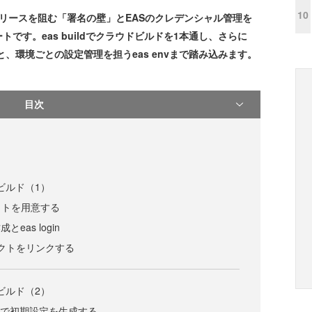
10
リースを阻む「署名の壁」とEASのクレデンシャル管理を
です。eas buildでクラウドビルドを1本通し、さらに
フローと、環境ごとの設定管理を担うeas envまで踏み込みます。
目次
のビルド（1）
クトを用意する
eas login
ロジェクトをリンクする
のビルド（2）
igure で初期設定を生成する