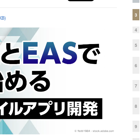
3
B)
4
5
6
7
8
9