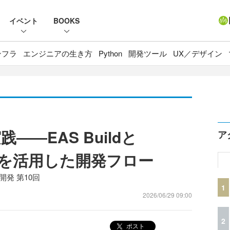
イベント
BOOKS
ンフラ
エンジニアの生き方
Python
開発ツール
UX／デザイン
―EAS Buildと
ア
Buildを活用した開発フロー
開発 第10回
1
2026/06/29 09:00
2
ポスト