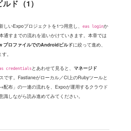
のビルド（1）
しいExpoプロジェクトを1つ用意し、
か
eas login
1本通すまでの流れを追いかけていきます。本章では
iew プロファイルでのAndroidビルド
に絞って進め、
ます。
とあわせて見ると、
マネージド
as credentials
す。Fastlaneがローカル／CI上のRubyツールと
→配布」の一連の流れを、Expoが運用するクラウド
意識しながら読み進めてみてください。