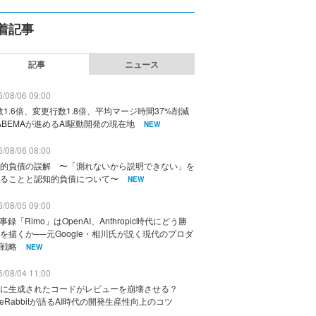
着記事
記事
ニュース
/08/06 09:00
数1.6倍、変更行数1.8倍、平均マージ時間37%削減
ABEMAが進めるAI駆動開発の現在地
NEW
/08/06 08:00
的負債の誤解 〜「測れないから説明できない」を
ることと認知的負債について〜
NEW
/08/05 09:00
議事録「Rimo」はOpenAI、Anthropic時代にどう勝
を描くか──元Google・相川氏が説く現代のプロダ
戦略
NEW
/08/04 11:00
に生成されたコードがレビューを崩壊させる？
deRabbitが語るAI時代の開発生産性向上のコツ