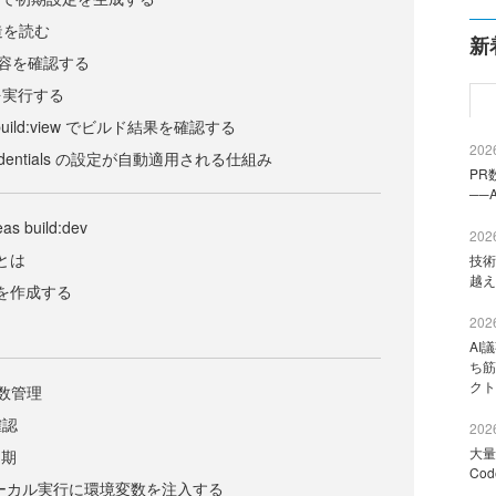
構造を読む
新
定内容を確認する
を実行する
/ eas build:view でビルド結果を確認する
2026
edentials の設定が自動適用される仕組み
PR
──
as build:dev
2026
dとは
技術
越え
ildを作成する
2026
AI
ち筋
クト
変数管理
確認
2026
大量
同期
Co
c でローカル実行に環境変数を注入する