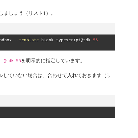
しましょう（リスト1）。
ndbox 
--
template
 blank
-
typescript@sdk
-
55
、
を明示的に指定しています。
@sdk-55
ールしていない場合は、合わせて入れておきます（リ