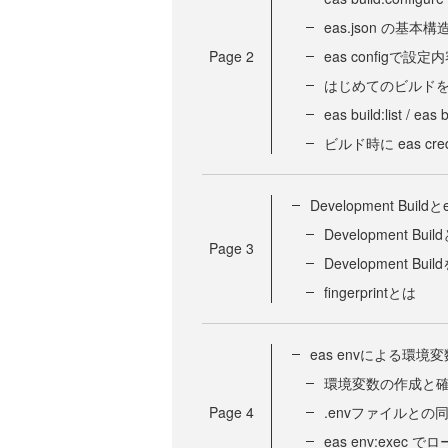
eas.json の基本
Page
2
eas configで設
はじめてのビルド
eas build:list 
ビルド時に eas cr
Development Buildとe
Development Buil
Page
3
Development Bu
fingerprintとは
eas envによる環境
環境変数の作成と
Page
4
.envファイルとの
eas env:exe