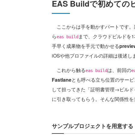
EAS Buildで初めて
ここからは手を動かすパートです。新
ら
まで、クラウドビルドを
eas build
手早く成果物を手元で動かせる
prev
iOSや他プロファイルの詳細は後述し
これから触る
は、前回の
eas build
e
Fastlane
とも呼べる立ち位置のサービスで
して担ってきた「証明書管理→ビルド
に引き取ってもらう。そんな関係性を
サンプルプロジェクトを用意する