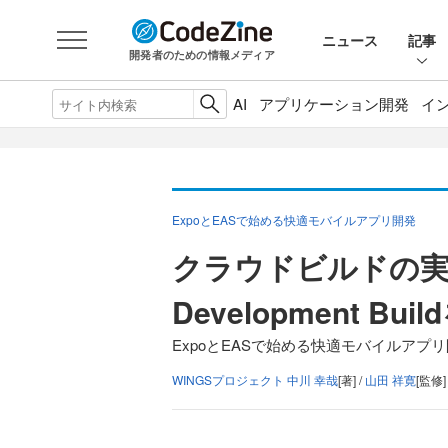
ニュース
記事
開発者のための情報メディア
AI
アプリケーション開発
イ
ExpoとEASで始める快適モバイルアプリ開発
クラウドビルドの実践―
Development 
ExpoとEASで始める快適モバイルアプリ
WINGSプロジェクト 中川 幸哉
[著] /
山田 祥寛
[監修]