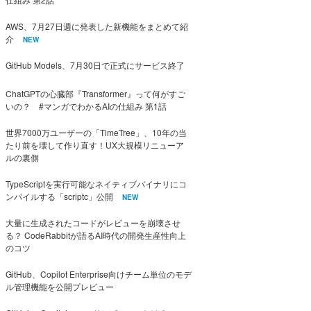
AWS、7月27日週に発表した新機能をまとめて紹
介
NEW
GitHub Models、7月30日で正式にサービス終了
ChatGPTの心臓部『Transformer』って何がすご
いの？ #マンガでわかるAIの仕組み 第1話
世界7000万ユーザーの「TimeTree」、10年の当
たり前を壊して作り直す！UX大規模リニューア
ルの裏側
TypeScriptを実行可能なネイティブバイナリにコ
ンパイルする「scriptc」公開
NEW
大量に生成されたコードがレビューを崩壊させ
る？ CodeRabbitが語るAI時代の開発生産性向上
のコツ
GitHub、Copilot Enterprise向けチーム単位のモデ
ル管理機能を公開プレビュー