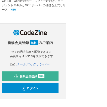
GitHub、Copilotのコードレビューにおけるエー
ジェントスキルとMCPサーバーの連携を正式リリ
ース
NEW
新規会員登録
のご案内
無料
・全ての過去記事が閲覧できます
・会員限定メルマガを受信できます
メールバックナンバー
新規会員登録
無料
ログイン