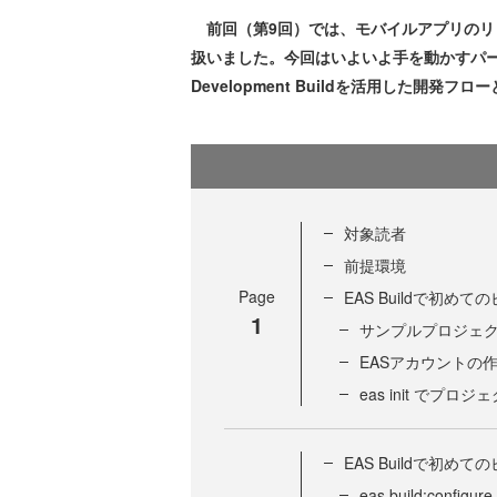
前回（第9回）では、モバイルアプリのリ
扱いました。今回はいよいよ手を動かすパート
Development Buildを活用した開発
対象読者
前提環境
Page
EAS Buildで初めて
1
サンプルプロジェ
EASアカウントの作成と
eas init でプ
EAS Buildで初めて
eas build:conf