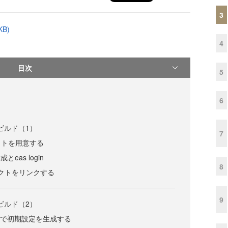
3
B)
4
目次
5
6
のビルド（1）
7
クトを用意する
eas login
8
ロジェクトをリンクする
9
のビルド（2）
igure で初期設定を生成する