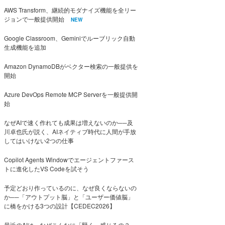
AWS Transform、継続的モダナイズ機能を全リー
ジョンで一般提供開始
NEW
Google Classroom、Geminiでルーブリック自動
生成機能を追加
Amazon DynamoDBがベクター検索の一般提供を
開始
Azure DevOps Remote MCP Serverを一般提供開
始
なぜAIで速く作れても成果は増えないのか──及
川卓也氏が説く、AIネイティブ時代に人間が手放
してはいけない2つの仕事
Copilot Agents Windowでエージェントファース
トに進化したVS Codeを試そう
予定どおり作っているのに、なぜ良くならないの
か──「アウトプット脳」と「ユーザー価値脳」
に橋をかける3つの設計【CEDEC2026】
最近のAIは、なぜこんなに「賢く」感じるの？