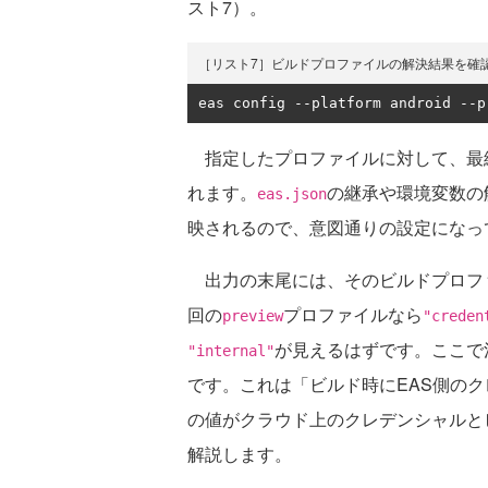
スト7）。
［リスト7］ビルドプロファイルの解決結果を確
eas config 
--
platform android 
--
p
指定したプロファイルに対して、最
れます。
の継承や環境変数の
eas.json
映されるので、意図通りの設定になっ
出力の末尾には、そのビルドプロフ
回の
プロファイルなら
preview
"creden
が見えるはずです。ここで
"internal"
です。これは「ビルド時にEAS側の
の値がクラウド上のクレデンシャルと
解説します。