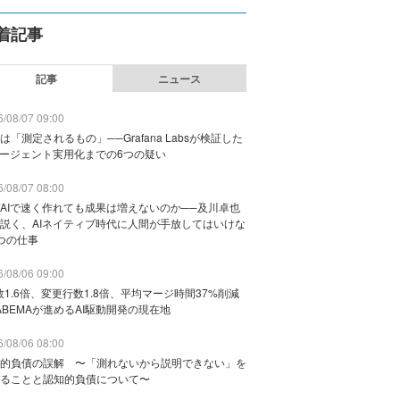
着記事
記事
ニュース
/08/07 09:00
は「測定されるもの」──Grafana Labsが検証した
エージェント実用化までの6つの疑い
/08/07 08:00
AIで速く作れても成果は増えないのか──及川卓也
説く、AIネイティブ時代に人間が手放してはいけな
つの仕事
/08/06 09:00
数1.6倍、変更行数1.8倍、平均マージ時間37%削減
ABEMAが進めるAI駆動開発の現在地
/08/06 08:00
的負債の誤解 〜「測れないから説明できない」を
ることと認知的負債について〜