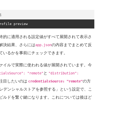
認
rofile preview
終的に適用される設定値がすべて展開されて表示さ
解決結果、さらには
の内容までまとめて反
app.json
ているかを事前にチェックできます。
ァイルで実際に使われる値が展開されています。今
と
tialsSource": "remote"
"distribution":
注目したいのは
の方
credentialsSource: "remote"
クレデンシャルストアを参照する」という設定で、こ
ビルドを繋ぐ鍵になります。これについては後ほど