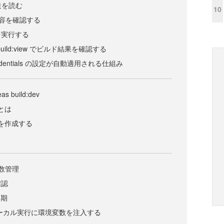
構造を読む
10
定内容を確認する
を実行する
/ eas build:view でビルド結果を確認する
edentials の設定が自動適用される仕組み
as build:dev
dとは
ildを作成する
変数管理
確認
同期
c でローカル実行に環境変数を注入する