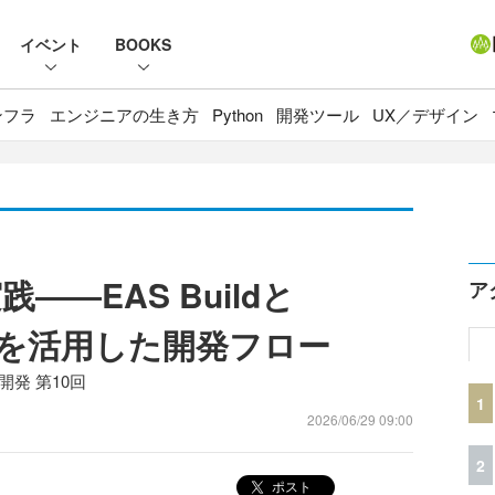
イベント
BOOKS
ンフラ
エンジニアの生き方
Python
開発ツール
UX／デザイン
―EAS Buildと
ア
Buildを活用した開発フロー
開発 第10回
1
2026/06/29 09:00
2
ポスト