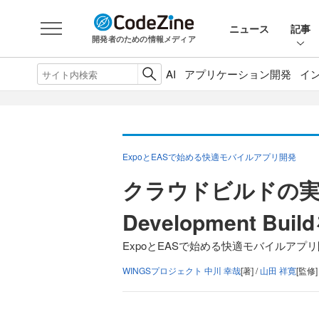
ニュース
記事
開発者のための情報メディア
AI
アプリケーション開発
イ
ExpoとEASで始める快適モバイルアプリ開発
クラウドビルドの実践―
Development 
ExpoとEASで始める快適モバイルアプリ
WINGSプロジェクト 中川 幸哉
[著] /
山田 祥寛
[監修]