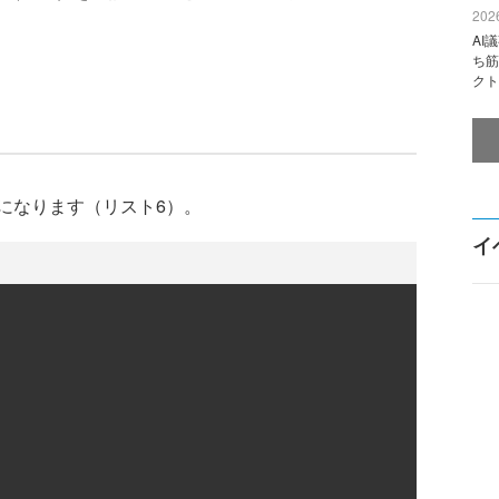
2026
AI
ち筋
クト
になります（リスト6）。
イ