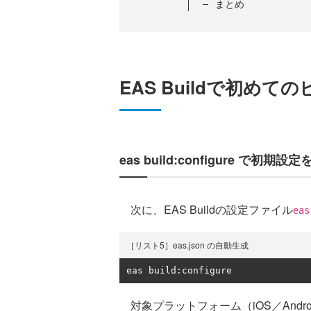
まとめ
EAS Buildで初めて
eas build:configure で初期
次に、EAS Buildの設定ファイル
eas
［リスト5］eas.json の自動生成
eas build
:
configure
対象プラットフォーム（iOS／Andr