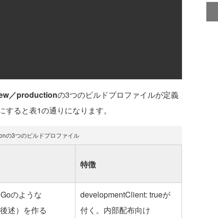
ew／production
の3つのビルドプロファイルが定義
にすると表1の通りになります。
.jsonの3つのビルドプロファイル
特徴
 Goのような
developmentClient: trueが
ild（後述）を作る
付く。内部配布向け