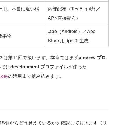
ー用。本番に近い構
内部配布（TestFlight外／
APK直接配布）
.aab（Android）／App
成果物
Store 用 .ipa を生成
は第11回で扱います。本章ではまず
preview プロ
半では
development プロファイル
を使った
の活用まで踏み込みます。
:dev
AS側からどう見えているかを確認しておきます（リ