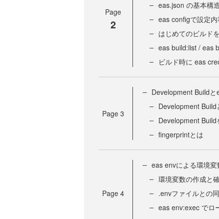
eas.json の基本
Page
eas configで設
2
はじめてのビルド
eas build:list 
ビルド時に eas cr
Development Buildとe
Development Buil
Page
3
Development Bu
fingerprintとは
eas envによる環境
環境変数の作成と
Page
4
.envファイルとの
eas env:exe