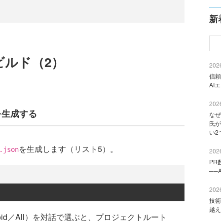
新
のビルド（2）
2026
信頼
AI
2026
設定を生成する
なぜ
氏が
い2
を生成します（リスト5）。
.json
2026
PR
──
2026
技術
越え
oid／All）を対話で選ぶと、プロジェクトルート