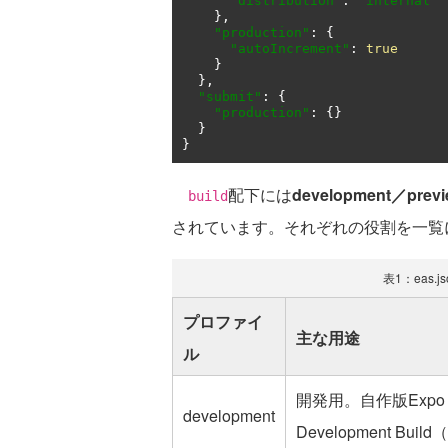
"distribution"
:
"internal"
},
"production"
:
{
"autoIncrement"
:
true
}
},
"submit"
:
{
"production"
:
{}
}
}
配下には
development／previ
build
されています。それぞれの役割を一覧
表1：eas
プロファイ
主な用途
ル
開発用。自作版Expo
development
Development Bu