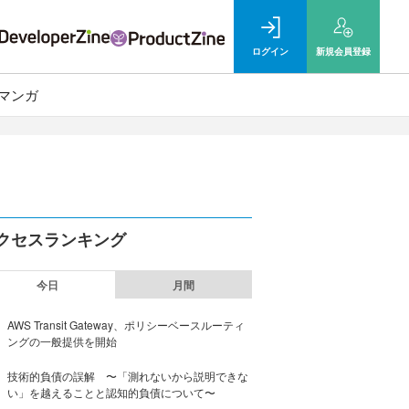
ログイン
新規
会員登録
マンガ
クセスランキング
今日
月間
AWS Transit Gateway、ポリシーベースルーティ
ングの一般提供を開始
技術的負債の誤解 〜「測れないから説明できな
い」を越えることと認知的負債について〜