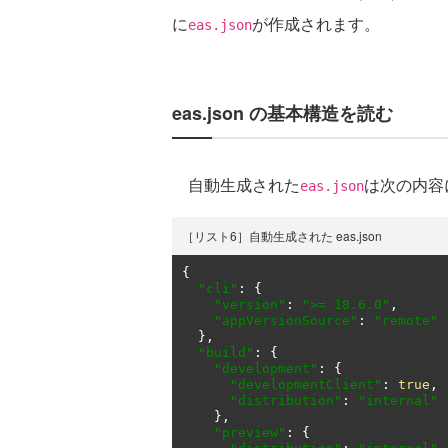
に
が作成されます。
eas.json
eas.json の基本構造を読む
自動生成された
は次の内容
eas.json
［リスト6］自動生成された eas.json
{
"cli"
:
{
"version"
:
">= 18.6.0"
,
"appVersionSource"
:
"remote"
},
"build"
:
{
"development"
:
{
"developmentClient"
:
true
,
"distribution"
:
"internal"
},
"preview"
:
{