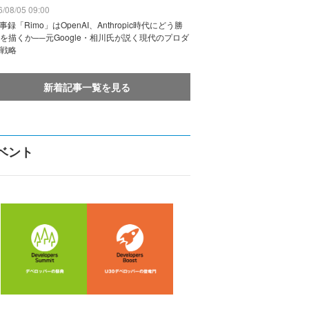
/08/05 09:00
議事録「Rimo」はOpenAI、Anthropic時代にどう勝
を描くか──元Google・相川氏が説く現代のプロダ
戦略
新着記事一覧を見る
ベント