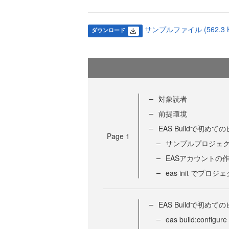
サンプルファイル (562.3 K
ダウンロード
対象読者
前提環境
EAS Buildで初めて
Page
1
サンプルプロジェ
EASアカウントの作成と
eas init でプ
EAS Buildで初めて
eas build:conf