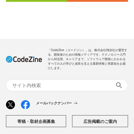
「CodeZine（コードジン）」は、株式会社翔泳社が運営す
る、開発者のための情報メディアです。テクノロジー入門
からAI活用、キャリアまで、ソフトウェア開発にかかわる
すべての人の学びと成長を支える最新情報と実践知をお届
けします。
メールバックナンバー
寄稿・取材企画募集
広告掲載のご案内