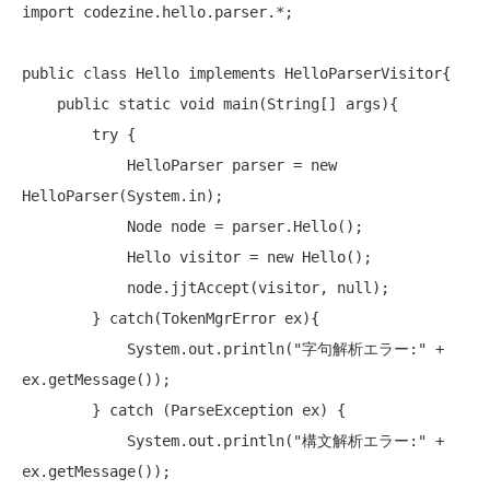
import
 codezine.hello.parser.*;

public
class
 Hello 
implements
 HelloParserVisitor{

public
static
void
 main(String[] args){

try
 {

            HelloParser parser = 
new
HelloParser(System.in);

            Node node = parser.Hello();

            Hello visitor = 
new
 Hello();

            node.jjtAccept(visitor, 
null
);

        } 
catch
(TokenMgrError ex){

            System.out.println(
"字句解析エラー:"
 + 
ex.getMessage());

        } 
catch
 (ParseException ex) {

            System.out.println(
"構文解析エラー:"
 + 
ex.getMessage());
