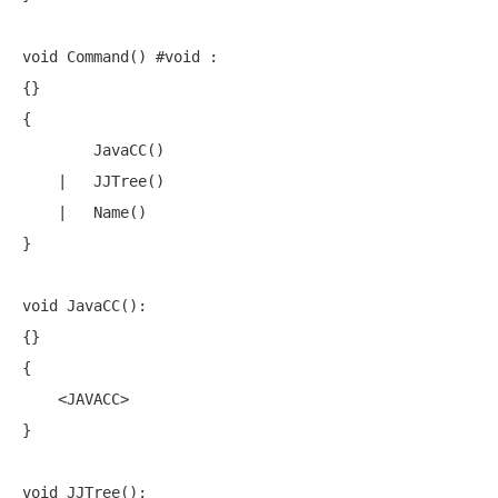
void
 Command() #void :

{}

{

        JavaCC()

    |   JJTree()

    |   Name()

}

void
 JavaCC():

{}

{

    <JAVACC>

}

void
 JJTree():
