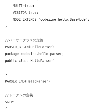
    MULTI=
true
;

    VISITOR=
true
;

    NODE_EXTENDS=
"codezine.hello.BaseNode"
;

}

//パーサークラスの定義
package
public
class
 HelloParser{

}

PARSER_END(HelloParser)

//トークンの定義
SKIP:

{
