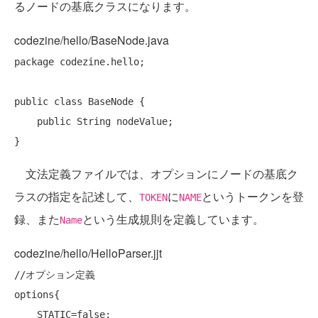
るノードの基底クラスになります。
codezine/hello/BaseNode.java
package
 codezine.hello;

public
class
 BaseNode {

public
 String nodeValue;

文法定義ファイルでは、オプションにノードの基底ク
ラスの指定を記述して、
に
というトークンを登
TOKEN
NAME
録、また
という生成規則を定義しています。
Name
codezine/hello/HelloParser.jjt
//オプション定義
options{

    STATIC=
false
;
