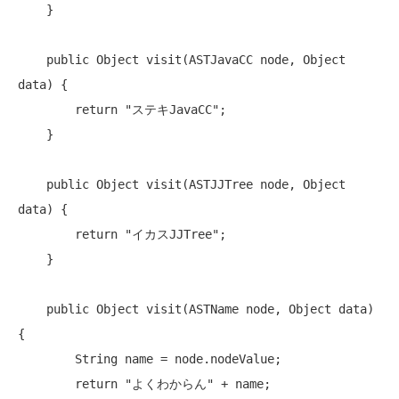
    }

public
 Object visit(ASTJavaCC node, Object 
data) {

return
"ステキJavaCC"
;

    }

public
 Object visit(ASTJJTree node, Object 
data) {

return
"イカスJJTree"
;

    }

public
 Object visit(ASTName node, Object data) 
{

        String name = node.nodeValue;

return
"よくわからん"
 + name;
