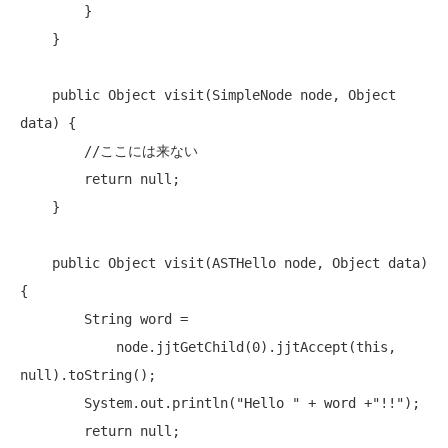
        }

    }

public
 Object visit(SimpleNode node, Object 
data) {

//ここには来ない
return
null
;

    }

public
 Object visit(ASTHello node, Object data) 
{

        String word =

            node.jjtGetChild(0).jjtAccept(
this
, 
null
).toString();

        System.out.println(
"Hello "
 + word +
"!!"
);

return
null
;
