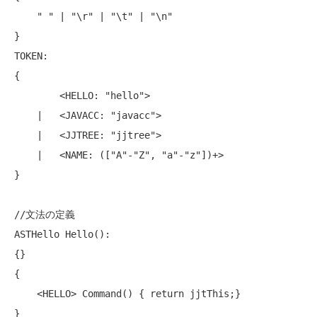
" "
 | 
"\r"
 | 
"\t"
 | 
"\n"
}

TOKEN:

{

        <HELLO: 
"hello"
>

    |   <JAVACC: 
"javacc"
>

    |   <JJTREE: 
"jjtree"
>

    |   <NAME: ([
"A"
-
"Z"
, 
"a"
-
"z"
])+>

}

//文法の定義
ASTHello Hello():

{}

{

    <HELLO> Command() { 
return
 jjtThis;}

}
