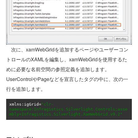
次に、xamWebGridを追加するページやユーザーコン
トロールのXAMLを編集し、xamWebGridを使用するた
めに必要な名前空間の参照定義を追加します。
UserControlやPageなどを宣言したタグの中に、次の一
行を追加します。
xmlns
:
igGrid
=
"clr-
namespace:Infragistics.Silverlight.Controls;asse
mbly=Infragistics.Silverlight.XamWebGrid.v9.2"