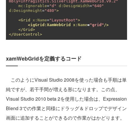
mbly=Infragistics.Silverlight.XamWebGrid.v9.2"
mc:Ignorable
=
"d"
d:DesignWidth
=
"640"
d:DesignHeight
=
"480"
>
<Grid
x:Name
=
"LayoutRoot"
>
<igGrid:XamWebGrid
x:Name
=
"grid"
/>
</Grid>
</UserControl>
xamWebGridを定義するコード
このようにVisual Studio 2008を使った場合も手順は単
純ですが、若干手間が増える形になります。この点、
Visual Studio 2010 beta 2を使用した場合は、Expression
Blend 3での作業と同様にドラッグ＆ドロップでデザイン
画面に追加することができるので作業がはかどります。