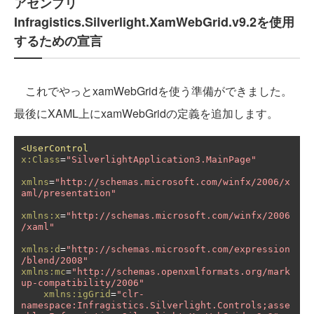
アセンブリ
Infragistics.Silverlight.XamWebGrid.v9.2を使用
するための宣言
これでやっとxamWebGridを使う準備ができました。
最後にXAML上にxamWebGridの定義を追加します。
<UserControl
x:Class
=
"SilverlightApplication3.MainPage"
xmlns
=
"http://schemas.microsoft.com/winfx/2006/x
aml/presentation"
xmlns:x
=
"http://schemas.microsoft.com/winfx/2006
/xaml"
xmlns:d
=
"http://schemas.microsoft.com/expression
/blend/2008"
xmlns:mc
=
"http://schemas.openxmlformats.org/mark
up-compatibility/2006"
xmlns:igGrid
=
"clr-
namespace:Infragistics.Silverlight.Controls;asse