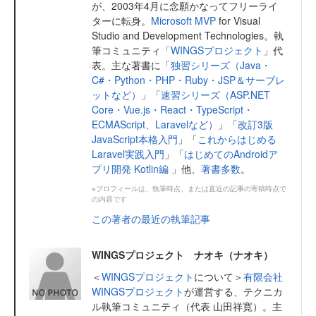
が、2003年4月に念願かなってフリーライ
ターに転身。
Microsoft MVP
for Visual
Studio and Development Technologies。執
筆コミュニティ「
WINGSプロジェクト
」代
表。主な著書に「
独習シリーズ（Java・
C#・Python・PHP・Ruby・JSP＆サーブレ
ットなど）
」「
速習シリーズ（ASP.NET
Core・Vue.js・React・TypeScript・
ECMAScript、Laravelなど）
」「
改訂3版
JavaScript本格入門
」「
これからはじめる
Laravel実践入門
」「
はじめてのAndroidア
プリ開発 Kotlin編
」他、
著書多数
。
※プロフィールは、執筆時点、または直近の記事の寄稿時点で
の内容です
この著者の最近の執筆記事
WINGSプロジェクト ナオキ（ナオキ）
＜
WINGSプロジェクト
について＞
有限会社
WINGSプロジェクト
が運営する、テクニカ
ル執筆コミュニティ（代表 山田祥寛）。主