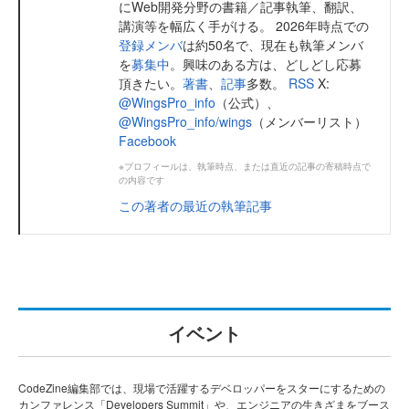
にWeb開発分野の書籍／記事執筆、翻訳、
講演等を幅広く手がける。 2026年時点での
登録メンバ
は約50名で、現在も執筆メンバ
を
募集中
。興味のある方は、どしどし応募
頂きたい。
著書
、
記事
多数。
RSS
X:
@WingsPro_info
（公式）、
@WingsPro_info/wings
（メンバーリスト）
Facebook
※プロフィールは、執筆時点、または直近の記事の寄稿時点で
の内容です
この著者の最近の執筆記事
イベント
CodeZine編集部では、現場で活躍するデベロッパーをスターにするための
カンファレンス「Developers Summit」や、エンジニアの生きざまをブース