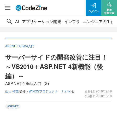
新規
ログイン
会員登録
AI
アプリケーション開発
インフラ
エンジニアの生き
ASP.NET 4 Beta入門
サーバーサイドの開発改善に注目！
～VS2010＋ASP.NET 4新機能（後
編）～
ASP.NET 4 Beta入門（2）
山田 祥寛
[監修] /
WINGSプロジェクト ナオキ
[著]
更新日: 2010/02/19
公開日: 2010/02/18
ASP.NET