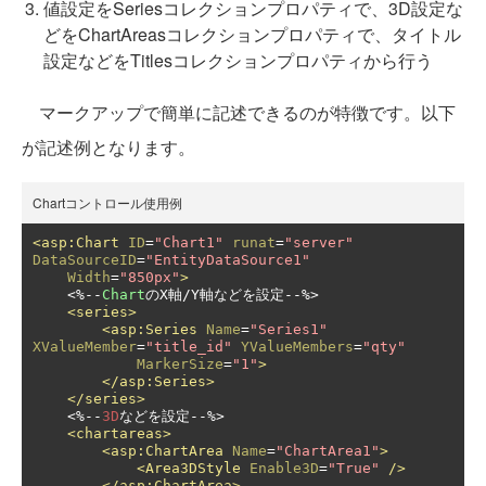
値設定をSeriesコレクションプロパティで、3D設定な
どをChartAreasコレクションプロパティで、タイトル
設定などをTitlesコレクションプロパティから行う
マークアップで簡単に記述できるのが特徴です。以下
が記述例となります。
Chartコントロール使用例
<asp:Chart
ID
=
"Chart1"
runat
=
"server"
DataSourceID
=
"EntityDataSource1"
Width
=
"850px"
>
<%--
Chart
の
X
軸/
Y
軸などを設定--
%>

<series>
<asp:Series
Name
=
"Series1"
XValueMember
=
"title_id"
YValueMembers
=
"qty"
MarkerSize
=
"1"
>
</asp:Series>
</series>
<%--
3D
などを設定--
%>

<chartareas>
<asp:ChartArea
Name
=
"ChartArea1"
>
<Area3DStyle
Enable3D
=
"True"
/>
</asp:ChartArea>