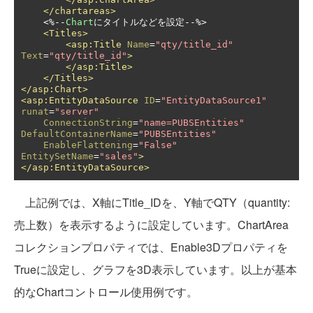
</chartareas>
<%--
Chart
にタイトルなどを設定--
%>

<Titles>
<asp:Title
Name
=
"qty/title_id"
Text
=
"qty/title_id"
>
</asp:Title>
</Titles>
</asp:Chart>
<asp:EntityDataSource
ID
=
"EntityDataSource1"
runat
=
"server"
ConnectionString
=
"name=PUBSEntities"
DefaultContainerName
=
"PUBSEntities"
EnableFlattening
=
"False"
EntitySetName
=
"sales"
>
</asp:EntityDataSource>
上記例では、X軸にTitle_IDを、Y軸でQTY（quantity:
売上数）を表示するように設定しています。ChartArea
コレクションプロパティでは、Enable3Dプロパティを
Trueに設定し、グラフを3D表示しています。以上が基本
的なChartコントロール使用例です。