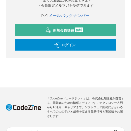
・会員限定メルマガを受信できます
メールバックナンバー
新規会員登録
無料
ログイン
「CodeZine（コードジン）」は、株式会社翔泳社が運営す
る、開発者のための情報メディアです。テクノロジー入門
からAI活用、キャリアまで、ソフトウェア開発にかかわる
すべての人の学びと成長を支える最新情報と実践知をお届
けします。