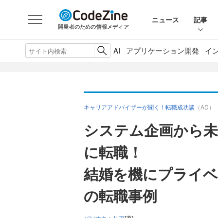
ニュース
記事
開発者のための情報メディア
AI
アプリケーション開発
イ
キャリアアドバイザーが聞く！転職成功談
（AD）
システム企画から未
に転職！
結婚を機にプライベ
の転職事例
パソナキャリア
[著]