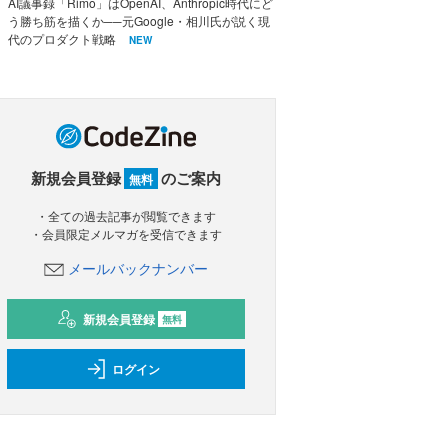
AI議事録「Rimo」はOpenAI、Anthropic時代にど
う勝ち筋を描くか──元Google・相川氏が説く現
代のプロダクト戦略
NEW
新規会員登録
のご案内
無料
・全ての過去記事が閲覧できます
・会員限定メルマガを受信できます
メールバックナンバー
新規会員登録
無料
ログイン