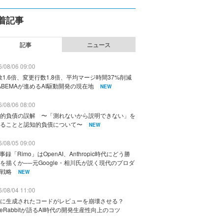
着記事
記事
ニュース
/08/06 09:00
数1.6倍、変更行数1.8倍、平均マージ時間37%削減
ABEMAが進めるAI駆動開発の現在地
NEW
/08/06 08:00
的負債の誤解 〜「測れないから説明できない」を
ることと認知的負債について〜
NEW
/08/05 09:00
議事録「Rimo」はOpenAI、Anthropic時代にどう勝
を描くか──元Google・相川氏が説く現代のプロダ
戦略
NEW
/08/04 11:00
に生成されたコードがレビューを崩壊させる？
deRabbitが語るAI時代の開発生産性向上のコツ