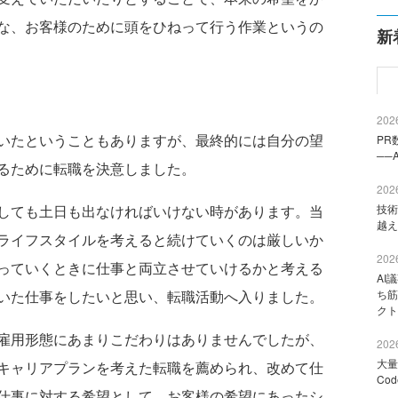
な、お客様のために頭をひねって行う作業というの
新
2026
いたということもありますが、最終的には自分の望
PR
──
るために転職を決意しました。
2026
しても土日も出なければいけない時があります。当
技術
越え
ライフスタイルを考えると続けていくのは厳しいか
2026
っていくときに仕事と両立させていけるかと考える
AI
いた仕事をしたいと思い、転職活動へ入りました。
ち筋
クト
雇用形態にあまりこだわりはありませんでしたが、
2026
大量
キャリアプランを考えた転職を薦められ、改めて仕
Co
仕事に対する希望として、お客様の希望にあったシ