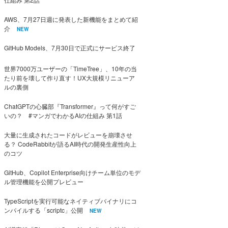
AWS、7月27日週に発表した新機能をまとめて紹
介
NEW
GitHub Models、7月30日で正式にサービス終了
世界7000万ユーザーの「TimeTree」、10年の当
たり前を壊して作り直す！UX大規模リニューア
ルの裏側
ChatGPTの心臓部『Transformer』って何がすご
いの？ #マンガでわかるAIの仕組み 第1話
大量に生成されたコードがレビューを崩壊させ
る？ CodeRabbitが語るAI時代の開発生産性向上
のコツ
GitHub、Copilot Enterprise向けチーム単位のモデ
ル管理機能を公開プレビュー
TypeScriptを実行可能なネイティブバイナリにコ
ンパイルする「scriptc」公開
NEW