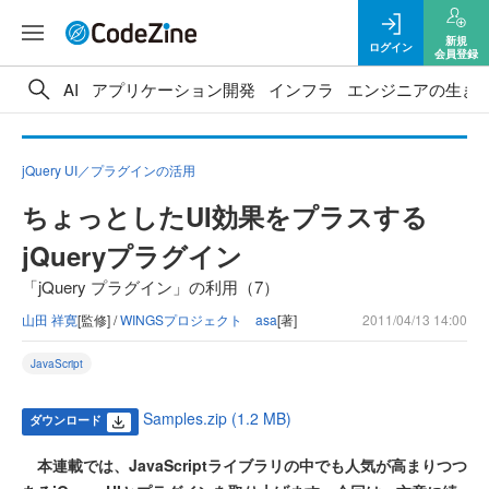
新規
ログイン
会員登録
AI
アプリケーション開発
インフラ
エンジニアの生き
jQuery UI／プラグインの活用
ちょっとしたUI効果をプラスする
jQueryプラグイン
「jQuery プラグイン」の利用（7）
山田 祥寛
[監修] /
WINGSプロジェクト asa
[著]
2011/04/13 14:00
JavaScript
Samples.zip (1.2 MB)
ダウンロード
本連載では、JavaScriptライブラリの中でも人気が高まりつつ