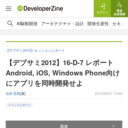
新規
ログイン
会員登録
AI駆動開発
アーキテクチャ・設計
開発生産性
セキュ
【デブサミ2012】セッションレポート
【デブサミ2012】16-D-7 レポート
Android, iOS, Windows Phone向け
にアプリを同時開発せよ
吉村 哲樹
[著]
2012/03/07 14:00
イベントレポート
目次