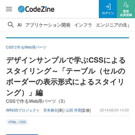
新規
ログイン
会員登録
AI
アプリケーション開発
インフラ
エンジニアの生き
CSSで作るWeb用パーツ
デザインサンプルで学ぶCSSによる
スタイリング～「テーブル（セルの
ボーダーの表示形式によるスタイリ
ング）」編
CSSで作るWeb用パーツ（3）
WINGSプロジェクト 宮本麻矢
[著] /
山田 祥寛
[監修]
2014/06/04 14:30
HTML／CSS