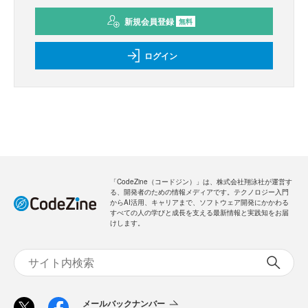
新規会員登録
無料
ログイン
「CodeZine（コードジン）」は、株式会社翔泳社が運営す
る、開発者のための情報メディアです。テクノロジー入門
からAI活用、キャリアまで、ソフトウェア開発にかかわる
すべての人の学びと成長を支える最新情報と実践知をお届
けします。
メールバックナンバー