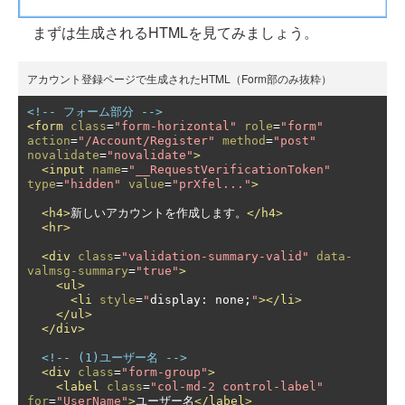
まずは生成されるHTMLを見てみましょう。
アカウント登録ページで生成されたHTML（Form部のみ抜粋）
<!-- フォーム部分 -->
<form
class
=
"form-horizontal"
role
=
"form"
action
=
"/Account/Register"
method
=
"post"
novalidate
=
"novalidate"
>
<input
name
=
"__RequestVerificationToken"
type
=
"hidden"
value
=
"prXfel..."
>
<h4>
新しいアカウントを作成します。
</h4>
<hr>
<div
class
=
"validation-summary-valid"
data-
valmsg-summary
=
"true"
>
<ul>
<li
style
=
"
display
:
 none
;
"
></li>
</ul>
</div>
<!-- (1)ユーザー名 -->
<div
class
=
"form-group"
>
<label
class
=
"col-md-2 control-label"
for
=
"UserName"
>
ユーザー名
</label>