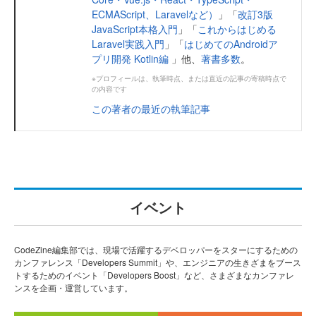
ECMAScript、Laravelなど）
」「
改訂3版
JavaScript本格入門
」「
これからはじめる
Laravel実践入門
」「
はじめてのAndroidア
プリ開発 Kotlin編
」他、
著書多数
。
※プロフィールは、執筆時点、または直近の記事の寄稿時点で
の内容です
この著者の最近の執筆記事
イベント
CodeZine編集部では、現場で活躍するデベロッパーをスターにするための
カンファレンス「Developers Summit」や、エンジニアの生きざまをブース
トするためのイベント「Developers Boost」など、さまざまなカンファレ
ンスを企画・運営しています。