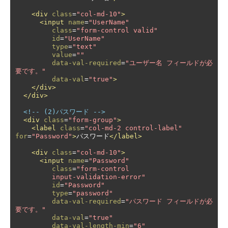
<div
class
=
"col-md-10"
>
<input
name
=
"UserName"
class
=
"form-control valid"
id
=
"UserName"
type
=
"text"
value
=
""
data-val-required
=
"ユーザー名 フィールドが必
要です。"
data-val
=
"true"
>
</div>
</div>
<!-- (2)パスワード -->
<div
class
=
"form-group"
>
<label
class
=
"col-md-2 control-label"
for
=
"Password"
>
パスワード
</label>
<div
class
=
"col-md-10"
>
<input
name
=
"Password"
class
=
"form-control

         input-validation-error"
id
=
"Password"
type
=
"password"
data-val-required
=
"パスワード フィールドが必
要です。"
data-val
=
"true"
data-val-length-min
=
"6"