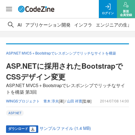
新規
ログイン
会員登録
AI
アプリケーション開発
インフラ
エンジニアの生き
ASP.NET MVC5＋Bootstrapでレスポンシブでリッチなサイトを構築
ASP.NETに採用されたBootstrapで
CSSデザイン変更
ASP.NET MVC5＋Bootstrapでレスポンシブでリッチなサイ
トを構築 第3回
WINGSプロジェクト 青木 淳夫
[著] /
山田 祥寛
[監修]
2014/07/08 14:00
ASP.NET
サンプルファイル (1.4 MB)
ダウンロード