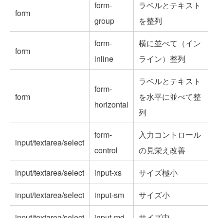
form-
ラベルとテキスト
form
group
を整列
form-
横に並べて（イン
form
inline
ライン）整列
ラベルとテキスト
form-
form
を水平に並べて整
horizontal
列
form-
入力コントロール
input/textarea/select
control
の見栄え改善
input/textarea/select
input-xs
サイズ極小
input/textarea/select
input-sm
サイズ小
input/textarea/select
input-md
サイズ中