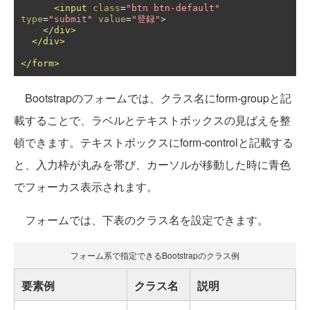
<input
class
=
"btn btn-default"
type
=
"submit"
value
=
"登録"
>
</div>
</div>
</form>
Bootstrapのフォームでは、クラス名にform-groupと記
載することで、ラベルとテキストボックスの見ばえを整
頓できます。テキストボックスにform-controlと記載する
と、入力枠が丸みを帯び、カーソルが移動した時に青色
でフォーカス表示されます。
フォームでは、下表のクラス名を設定できます。
フォーム系で指定できるBootstrapのクラス例
要素例
クラス名
説明