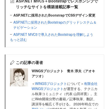
ASP.NET MVC5＋Bootstrapでレスポンシブで
リッチなサイトを構築連載記事一覧
ASP.NETに採用されたBootstrapでCSSデザイン変更
ASP.NETに採用されたBootstrapのグリッドシステム＆
ナビゲーション
ASP.NET MVC5で導入されたBootstrapを理解しよう
もっと読む
この記事の著者
WINGSプロジェクト 青木 淳夫（アオキ
アツオ）
＜
WINGSプロジェクト
について＞
有限会社
WINGSプロジェクト
が運営する、テクニカ
ル執筆コミュニティ（代表 山田祥寛）。主
にWeb開発分野の書籍／記事執筆、翻訳、
講演等を幅広く手がける。 2026年時点での
登録メンバ
は約50名で、現在も執筆メンバ