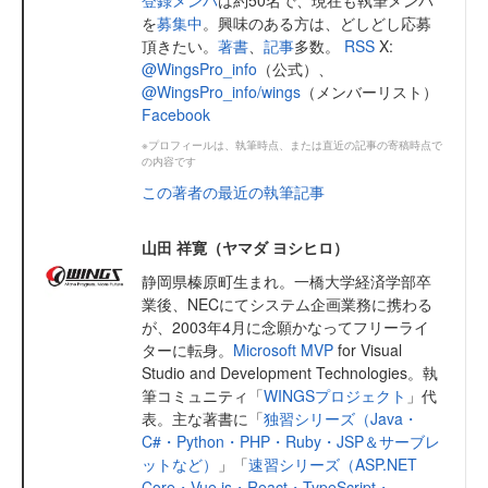
を
募集中
。興味のある方は、どしどし応募
頂きたい。
著書
、
記事
多数。
RSS
X:
@WingsPro_info
（公式）、
@WingsPro_info/wings
（メンバーリスト）
Facebook
※プロフィールは、執筆時点、または直近の記事の寄稿時点で
の内容です
この著者の最近の執筆記事
山田 祥寛（ヤマダ ヨシヒロ）
静岡県榛原町生まれ。一橋大学経済学部卒
業後、NECにてシステム企画業務に携わる
が、2003年4月に念願かなってフリーライ
ターに転身。
Microsoft MVP
for Visual
Studio and Development Technologies。執
筆コミュニティ「
WINGSプロジェクト
」代
表。主な著書に「
独習シリーズ（Java・
C#・Python・PHP・Ruby・JSP＆サーブレ
ットなど）
」「
速習シリーズ（ASP.NET
Core・Vue.js・React・TypeScript・