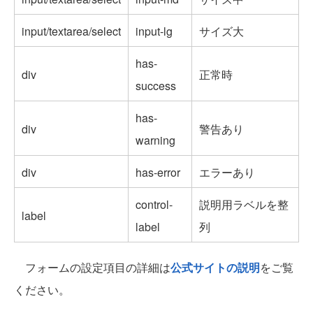
input/textarea/select
input-lg
サイズ大
has-
div
正常時
success
has-
div
警告あり
warning
div
has-error
エラーあり
control-
説明用ラベルを整
label
label
列
フォームの設定項目の詳細は
公式サイトの説明
をご覧
ください。