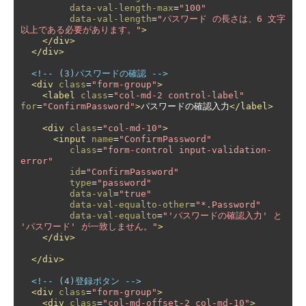
data-val-length-max
=
"100"
data-val-length
=
"パスワード の長さは、6 文字
以上である必要があります。"
>
</div>
</div>
<!-- (3)パスワードの確認 -->
<div
class
=
"form-group"
>
<label
class
=
"col-md-2 control-label"
for
=
"ConfirmPassword"
>
パスワードの確認入力
</label>
<div
class
=
"col-md-10"
>
<input
name
=
"ConfirmPassword"
class
=
"form-control input-validation-
error"
id
=
"ConfirmPassword"
type
=
"password"
data-val
=
"true"
data-val-equalto-other
=
"*.Password"
data-val-equalto
=
"'パスワードの確認入力' と 
'パスワード' が一致しません。"
>
</div>
</div>
<!-- (4)登録ボタン -->
<div
class
=
"form-group"
>
<div
class
=
"col-md-offset-2 col-md-10"
>