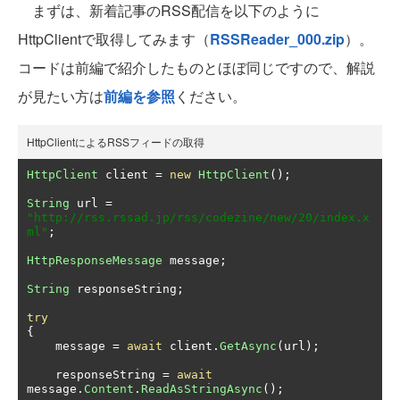
まずは、新着記事のRSS配信を以下のように
HttpClientで取得してみます（
RSSReader_000.zip
）。
コードは前編で紹介したものとほぼ同じですので、解説
が見たい方は
前編を参照
ください。
HttpClientによるRSSフィードの取得
HttpClient
 client 
=
new
HttpClient
();
String
 url 
=
"http://rss.rssad.jp/rss/codezine/new/20/index.x
ml"
;
HttpResponseMessage
 message
;
String
 responseString
;
try
{
    message 
=
await
 client
.
GetAsync
(
url
);
    responseString 
=
await
message
.
Content
.
ReadAsStringAsync
();