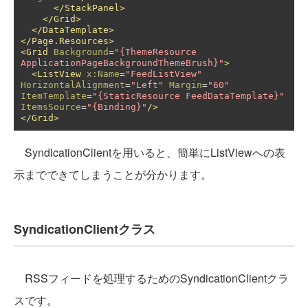
</StackPanel>
</Grid>
</DataTemplate>
</Page.Resources>
<Grid
Background
=
"{ThemeResource 
ApplicationPageBackgroundThemeBrush}"
>
<ListView
x:Name
=
"FeedListView"
HorizontalAlignment
=
"Left"
Margin
=
"60"
ItemTemplate
=
"{StaticResource FeedDataTemplate}"
ItemsSource
=
"{Binding}"
/>
</Grid>
SyndicationClientを用いると、簡単にListViewへの表
示までできてしまうことが分かります。
SyndicationClientクラス
RSSフィードを処理するためのSyndicationClientクラ
スです。