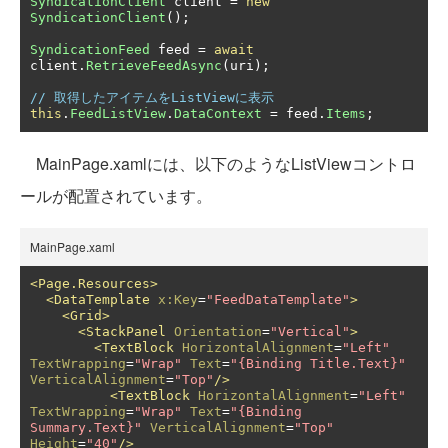
SyndicationClient
 client 
=
new
SyndicationClient
();
SyndicationFeed
 feed 
=
await
client
.
RetrieveFeedAsync
(
uri
);
// 取得したアイテムをListViewに表示
this
.
FeedListView
.
DataContext
=
 feed
.
Items
;
MainPage.xamlには、以下のようなListViewコントロ
ールが配置されています。
MainPage.xaml
<Page.Resources>
<DataTemplate
x:Key
=
"FeedDataTemplate"
>
<Grid>
<StackPanel
Orientation
=
"Vertical"
>
<TextBlock
HorizontalAlignment
=
"Left"
TextWrapping
=
"Wrap"
Text
=
"{Binding Title.Text}"
VerticalAlignment
=
"Top"
/>
<TextBlock
HorizontalAlignment
=
"Left"
TextWrapping
=
"Wrap"
Text
=
"{Binding 
Summary.Text}"
VerticalAlignment
=
"Top"
Height
=
"40"
/>