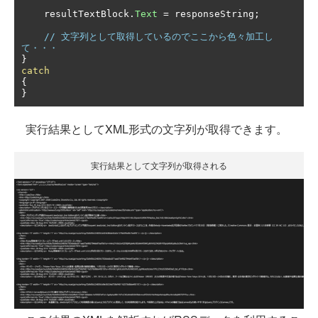
    resultTextBlock
.
Text
=
 responseString
;
// 文字列として取得しているのでここから色々加工し
て・・・
}
catch
{
}
実行結果としてXML形式の文字列が取得できます。
実行結果として文字列が取得される