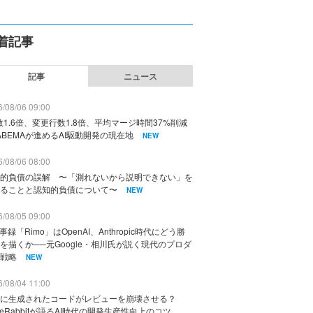
着記事
記事
ニュース
/08/06 09:00
数1.6倍、変更行数1.8倍、平均マージ時間37%削減
ABEMAが進めるAI駆動開発の現在地
NEW
/08/06 08:00
的負債の誤解 〜「測れないから説明できない」を
ることと認知的負債について〜
NEW
/08/05 09:00
議事録「Rimo」はOpenAI、Anthropic時代にどう勝
を描くか──元Google・相川氏が説く現代のプロダ
戦略
NEW
/08/04 11:00
に生成されたコードがレビューを崩壊させる？
deRabbitが語るAI時代の開発生産性向上のコツ