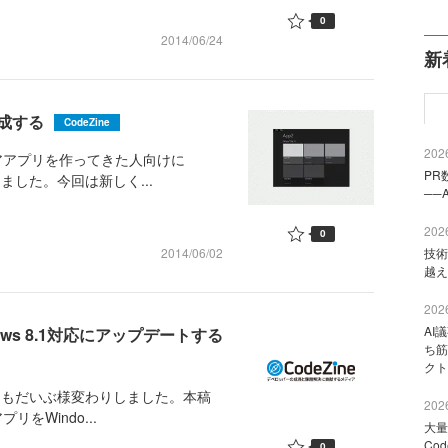
0
2014/06/24
新
作成する
CodeZine
2026
トアアプリを作ってきた人向けに
PR
しました。今回は新しく...
──
2026
0
2014/06/02
技術
越え
2026
AI
ows 8.1対応にアップデートする
ち筋
クト
プリもだいぶ様変わりしました。本稿
2026
リをWindo...
大量
Co
0