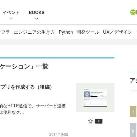
イベント
BOOKS
ンフラ
エンジニアの生き方
Python
開発ツール
UX／デザイン
プリケーション」一覧
ア
アアプリを作成する（後編）
本的なHTTP通信で、サーバーと連携
1
は便利なク...
0
2
2014/10/02