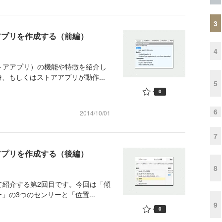
3
アアプリを作成する（前編）
4
ストアアプリ）の機能や特徴を紹介し
、もしくはストアアプリが動作...
5
0
6
2014/10/01
7
アアプリを作成する（後編）
8
て紹介する第2回目です。今回は「傾
の3つのセンサーと「位置...
9
0