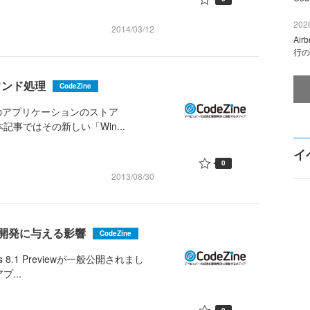
2026
2014/03/12
Ai
行の
ウンド処理
CodeZine
けのアプリケーションのストア
記事ではその新しい「Win...
イ
0
2013/08/30
アプリ開発に与える影響
CodeZine
 8.1 Previewが一般公開されまし
...