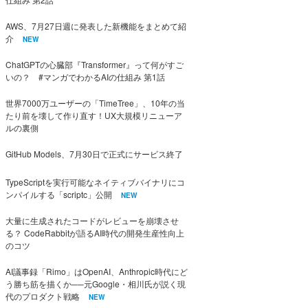
AWS、7月27日週に発表した新機能をまとめて紹
介
NEW
ChatGPTの心臓部『Transformer』って何がすご
いの？ #マンガでわかるAIの仕組み 第1話
世界7000万ユーザーの「TimeTree」、10年の当
たり前を壊して作り直す！UX大規模リニューア
ルの裏側
GitHub Models、7月30日で正式にサービス終了
TypeScriptを実行可能なネイティブバイナリにコ
ンパイルする「scriptc」公開
NEW
大量に生成されたコードがレビューを崩壊させ
る？ CodeRabbitが語るAI時代の開発生産性向上
のコツ
AI議事録「Rimo」はOpenAI、Anthropic時代にど
う勝ち筋を描くか──元Google・相川氏が説く現
代のプロダクト戦略
NEW