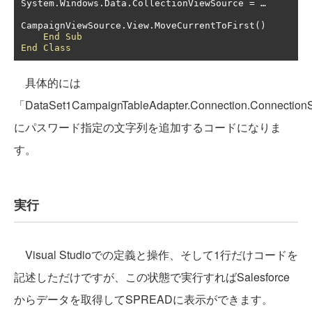
System
.
Windows
.
Data
.
CollectionViewSource 
=
…
CampaignViewSource
.
View
.
MoveCurrentToFirst
()
End
Sub
End
Class
具体的には
「DataSet1CampaignTableAdapter.Connection.Connection
にパスワード指定の文字列を追加するコードになりま
す。
実行
Visual Studioでの定義と操作、そして1行だけコードを
記述しただけですが、この状態で実行すればSalesforce
からデータを取得してSPREADに表示ができます。