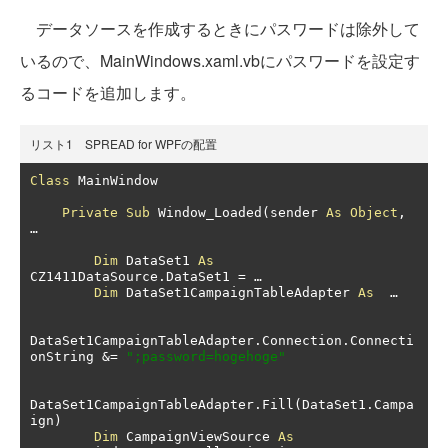
データソースを作成するときにパスワードは除外して
いるので、MainWindows.xaml.vbにパスワードを設定す
るコードを追加します。
リスト1 SPREAD for WPFの配置
Class
 MainWindow 

Private
Sub
 Window_Loaded
(
sender 
As
Object
,
…
Dim
 DataSet1 
As
CZ1411DataSource
.
DataSet1 
=
…
Dim
 DataSet1CampaignTableAdapter 
As
…
DataSet1CampaignTableAdapter
.
Connection
.
Connecti
onString 
&=
";password=hogehoge"
DataSet1CampaignTableAdapter
.
Fill
(
DataSet1
.
Campa
ign
)
Dim
 CampaignViewSource 
As