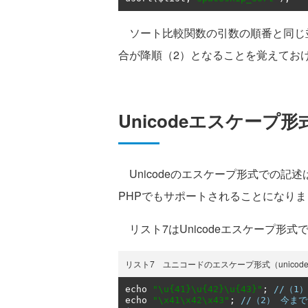
ソート比較関数の引数の順番と同じ並
合が降順（2）となることを覚えてお
Unicodeエスケープ
Unicodeのエスケープ形式での記
PHPでもサポートされることになりま
リスト7はUnicodeエスケープ形
リスト7 ユニコードのエスケープ形式（unicode.
echo 
"\u{41}\u{42}\u{43}"
;
//（1）
echo 
"\x41\x42\x43"
;
//（2） 今ま