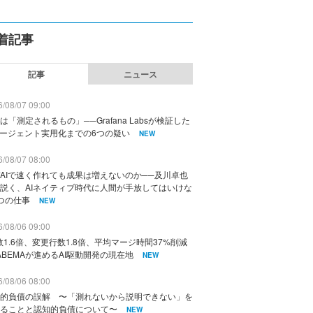
着記事
記事
ニュース
/08/07 09:00
は「測定されるもの」──Grafana Labsが検証した
エージェント実用化までの6つの疑い
NEW
/08/07 08:00
AIで速く作れても成果は増えないのか──及川卓也
説く、AIネイティブ時代に人間が手放してはいけな
つの仕事
NEW
/08/06 09:00
数1.6倍、変更行数1.8倍、平均マージ時間37%削減
ABEMAが進めるAI駆動開発の現在地
NEW
/08/06 08:00
的負債の誤解 〜「測れないから説明できない」を
ることと認知的負債について〜
NEW