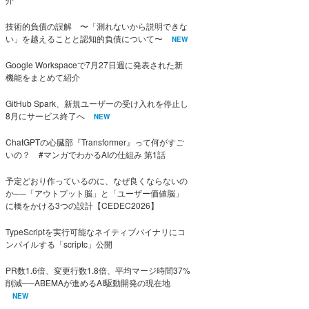
技術的負債の誤解 〜「測れないから説明できな
い」を越えることと認知的負債について〜
NEW
Google Workspaceで7月27日週に発表された新
機能をまとめて紹介
GitHub Spark、新規ユーザーの受け入れを停止し
8月にサービス終了へ
NEW
ChatGPTの心臓部『Transformer』って何がすご
いの？ #マンガでわかるAIの仕組み 第1話
予定どおり作っているのに、なぜ良くならないの
か──「アウトプット脳」と「ユーザー価値脳」
に橋をかける3つの設計【CEDEC2026】
TypeScriptを実行可能なネイティブバイナリにコ
ンパイルする「scriptc」公開
PR数1.6倍、変更行数1.8倍、平均マージ時間37%
削減──ABEMAが進めるAI駆動開発の現在地
NEW