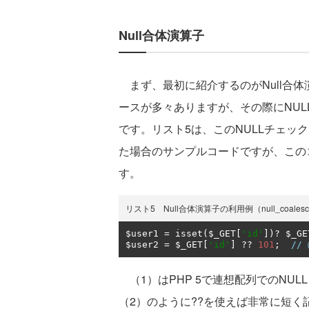
Null合体演算子
まず、最初に紹介するのがNull合体
ースが多々ありますが、その際にNU
です。リスト5は、このNULLチェック
た場合のサンプルコードですが、この
す。
リスト5 Null合体演算子の利用例（null_coales
$user1 
=
 isset
(
$_GET
[
'id'
])?
 $_GE
$user2 
=
 $_GET
[
'id'
]
??
101
;
//
（1）はPHP 5で連想配列でのNU
（2）のように??を使えば非常に短く