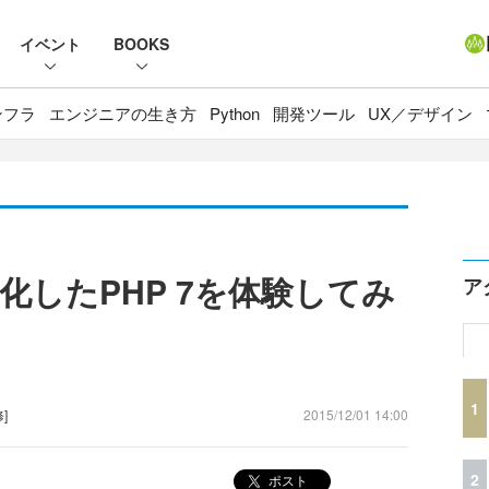
イベント
BOOKS
ンフラ
エンジニアの生き方
Python
開発ツール
UX／デザイン
化したPHP 7を体験してみ
ア
1
]
2015/12/01 14:00
2
ポスト