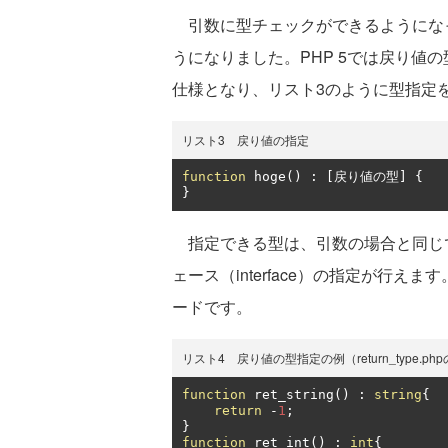
引数に型チェックができるようにな
うになりました。PHP 5では戻り値
仕様となり、リスト3のように型指定
リスト3 戻り値の指定
function
 hoge
()
:
[戻り値の型]
{
}
指定できる型は、引数の場合と同じで
ェース（interface）の指定が行
ードです。
リスト4 戻り値の型指定の例（return_type.ph
function
 ret_string
()
:
string
{
return
-
1
;
}
function
 ret_int
()
:
int
{