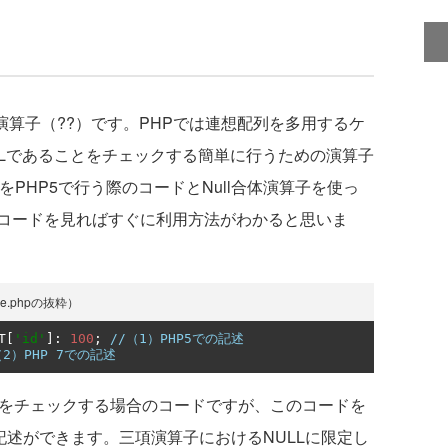
演算子（??）です。PHPでは連想配列を多用するケ
LLであることをチェックする簡単に行うための演算子
をPHP5で行う際のコードとNull合体演算子を使っ
コードを見ればすぐに利用方法がわかると思いま
ce.phpの抜粋）
T
[
'id'
]:
100
;
//（1）PHP5での記述
（2）PHP 7での記述
LLをチェックする場合のコードですが、このコードを
記述ができます。三項演算子におけるNULLに限定し