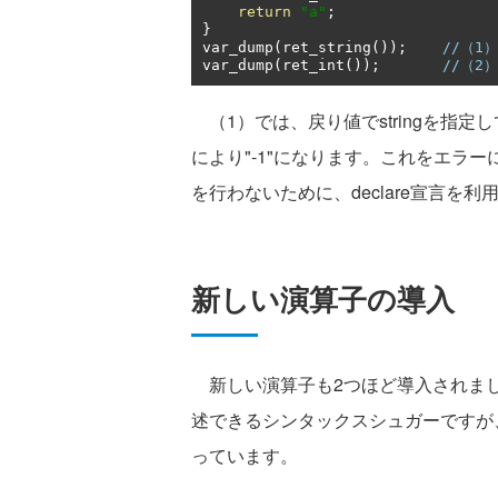
return
"a"
;
}
var_dump
(
ret_string
());
//（1）
var_dump
(
ret_int
());
//（2
（1）では、戻り値でstringを指定
により"-1"になります。これをエラ
を行わないために、declare宣言を
新しい演算子の導入
新しい演算子も2つほど導入されまし
述できるシンタックスシュガーですが
っています。