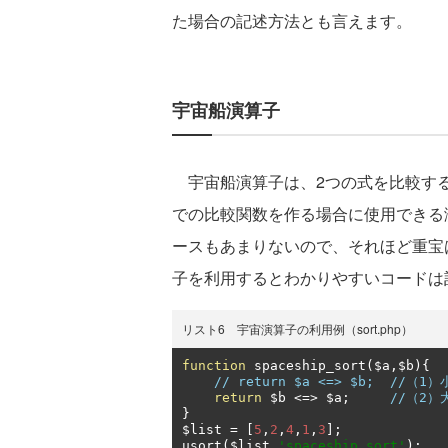
た場合の記述方法とも言えます。
宇宙船演算子
宇宙船演算子は、2つの式を比較する
での比較関数を作る場合に使用できる
ースもあまりないので、それほど重宝
子を利用するとわかりやすいコードは
リスト6 宇宙演算子の利用例（sort.php）
function
 spaceship_sort
(
$a
,
$b
){
// return $a <=> $b;  //（1
return
 $b 
<=>
 $a
;
//（2）
}
$list 
=
[
5
,
2
,
4
,
1
,
3
];
usort
(
$list
,
'spaceship_sort'
);