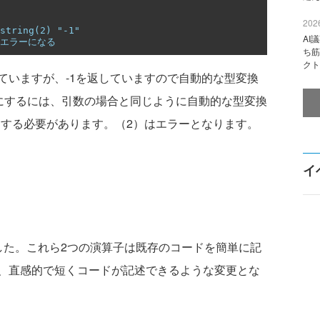
2026
string(2) "-1"
AI
）エラーになる
ち筋
クト
していますが、-1を返していますので自動的な型変換
ーにするには、引数の場合と同じように自動的な型変換
利用する必要があります。（2）はエラーとなります。
イ
た。これら2つの演算子は既存のコードを簡単に記
、直感的で短くコードが記述できるような変更とな