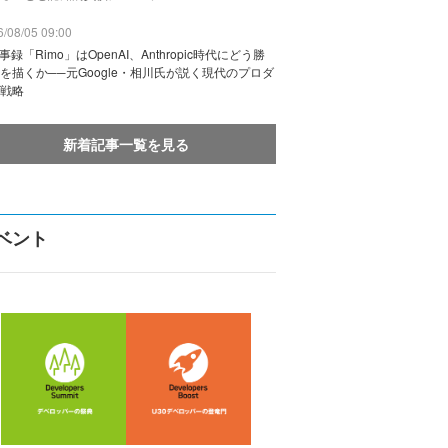
/08/05 09:00
議事録「Rimo」はOpenAI、Anthropic時代にどう勝
を描くか──元Google・相川氏が説く現代のプロダ
戦略
新着記事一覧を見る
ベント