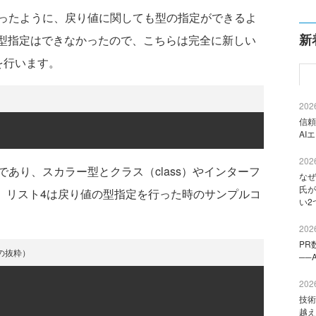
ったように、戻り値に関しても型の指定ができるよ
新
の型指定はできなかったので、こちらは完全に新しい
を行います。
2026
信頼
AI
2026
あり、スカラー型とクラス（class）やインターフ
なぜ
氏が
えます。リスト4は戻り値の型指定を行った時のサンプルコ
い2
2026
PR
pの抜粋）
──
2026
技術
越え