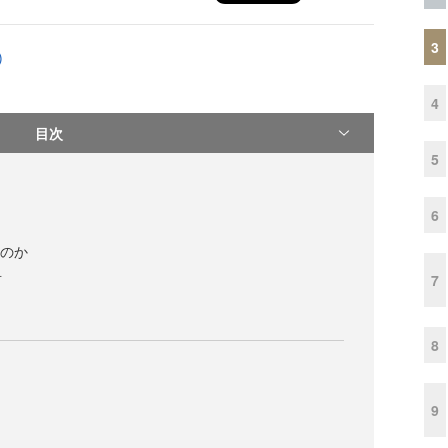
3
)
4
目次
5
6
たのか
7
言
8
9