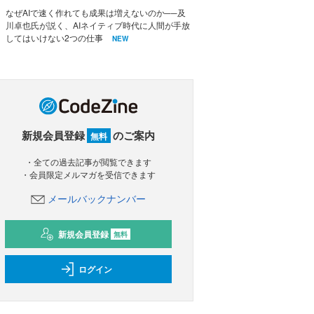
なぜAIで速く作れても成果は増えないのか──及
川卓也氏が説く、AIネイティブ時代に人間が手放
してはいけない2つの仕事
NEW
新規会員登録
のご案内
無料
・全ての過去記事が閲覧できます
・会員限定メルマガを受信できます
メールバックナンバー
新規会員登録
無料
ログイン