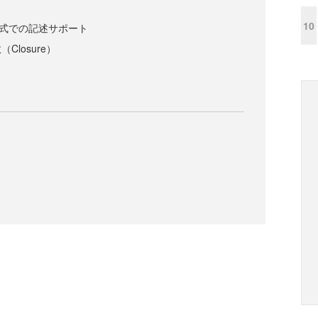
10
プ形式での記述サポート
losure）
）