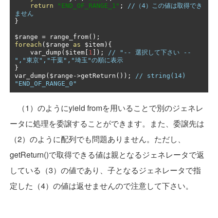
return
"END_OF_RANGE_1"
;
//（4）この値は取得でき
ません
}
$range 
=
 range_from
();
foreach
(
$range 
as
 $item
){
    var_dump
(
$item
[
1
]);
// "-- 選択して下さい --
","東京","千葉","埼玉"の順に表示
}
var_dump
(
$range
->
getReturn
());
// string(14) 
"END_OF_RANGE_0"
（1）のようにyield fromを用いることで別のジェネレ
ータに処理を委譲することができます。また、委譲先は
（2）のように配列でも問題ありません。ただし、
getReturn()で取得できる値は親となるジェネレータで返
している（3）の値であり、子となるジェネレータで指
定した（4）の値は返せませんので注意して下さい。