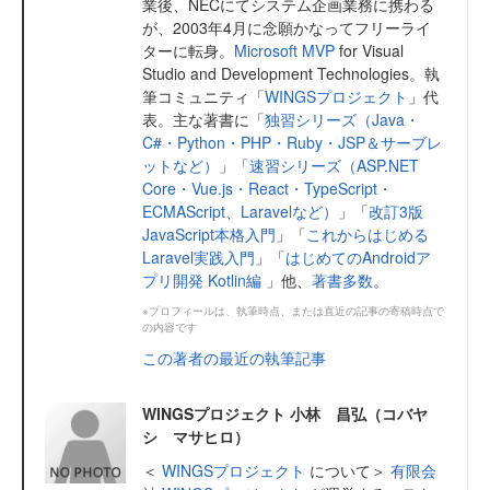
業後、NECにてシステム企画業務に携わる
が、2003年4月に念願かなってフリーライ
ターに転身。
Microsoft MVP
for Visual
Studio and Development Technologies。執
筆コミュニティ「
WINGSプロジェクト
」代
表。主な著書に「
独習シリーズ（Java・
C#・Python・PHP・Ruby・JSP＆サーブレ
ットなど）
」「
速習シリーズ（ASP.NET
Core・Vue.js・React・TypeScript・
ECMAScript、Laravelなど）
」「
改訂3版
JavaScript本格入門
」「
これからはじめる
Laravel実践入門
」「
はじめてのAndroidア
プリ開発 Kotlin編
」他、
著書多数
。
※プロフィールは、執筆時点、または直近の記事の寄稿時点で
の内容です
この著者の最近の執筆記事
WINGSプロジェクト 小林 昌弘（コバヤ
シ マサヒロ）
＜
WINGSプロジェクト
について＞
有限会