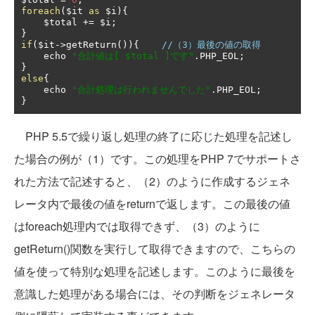
foreach
(
$it 
as
 $i
){
    $total 
+=
 $i
;
}
if
(
$it
->
getReturn
()){
//（3）最後の値の取得
    echo 
"合計値は[ $total ]です"
.
PHP_EOL
;
}
else
{
    echo 
"合計処理は行われませんでした"
.
PHP_EOL
;
}
PHP 5.5で繰り返し処理の終了に応じた処理を記述し
た場合の例が（1）です。この処理をPHP 7でサポートさ
れた方法で記述すると、（2）のように作成するジェネ
レータ内で最後の値をreturnで返します。この最後の値
はforeach処理内では取得できず、（3）のように
getReturn()関数を実行して取得できますので、こちらの
値を使って特別な処理を記述します。このように最後を
意識した処理がある場合には、その判断をジェネレータ