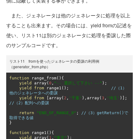
側に隠蔽して実装する事ができます。
また、ジェネレータは他のジェネレータに処理を以上
することも出来ます。その場合には、yield fromの記述を
使い、リスト11は別のジェネレータに処理を委譲した際
のサンプルコードです。
リスト11 fromを使ったジェネレータの委譲の利用例
（generator_from.php）
function
 range_from
(){
yield
 array
(
0
,
"-- 選択して下さい --"
);
yield
from
 range1
();
//（1）
他のジェネレータへの委譲
yield
from
[
array
(
2
,
'千葉'
),
array
(
3
,
'埼玉'
)];
//（2）配列への委譲
return
"END_OF_RANGE_0"
;
//（3）getReturn()で
取得できる値
}
function
 range1
(){
yield
 array
(
1
,
"東京"
);