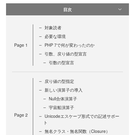
目次
対象読者
必要な環境
Page
1
PHP 7で何が変わったのか
引数、戻り値の型宣言
引数の型宣言
戻り値の型指定
新しい演算子の導入
Null合体演算子
宇宙船演算子
Page
2
Unicodeエスケープ形式での記述サポー
ト
無名クラス・無名関数（Closure）