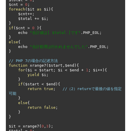
$cnt 
=
0
;
foreach
(
$it 
as
 $i
){
    $cnt
++;
    $total 
+=
 $i
;
}
if
(
$cnt 
>
0
){
    echo 
"合計値は[ $total ]です"
.
PHP_EOL
;
}
else
{
    echo 
"合計処理は行われませんでした"
.
PHP_EOL
;
}
// PHP 7の場合の記述方法
function
 xrange7
(
$start
,
$end
){
for
(
$i 
=
 $start
;
 $i 
<
 $end 
+
1
;
 $i
++){
yield
 $i
;
}
if
(
$start 
<
 $end
){
return
true
;
//（2）returnで最後の値を指定
可能
}
else
{
return
false
;
}
}
$it 
=
 xrange7
(
0
,
3
);
$total 
=
0
;