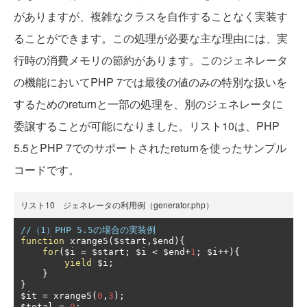
がありますが、複雑なクラスを自作することなく実装す
ることができます。この処理が必要な主な理由には、実
行時の消費メモリの節約があります。このジェネレータ
の機能においてPHP 7では最後の値のみの特別な扱いを
するためのreturnと一部の処理を、別のジェネレータに
委譲することが可能になりました。リスト10は、PHP
5.5とPHP 7でのサポートされたreturnを使ったサンプル
コードです。
リスト10 ジェネレータの利用例（generator.php）
//（1）PHP 5.5の場合の実装例
function
 xrange5
(
$start
,
$end
){
for
(
$i 
=
 $start
;
 $i 
<
 $end
+
1
;
 $i
++){
yield
 $i
;
}
}
$it 
=
 xrange5
(
0
,
3
);
$total 
=
0
;