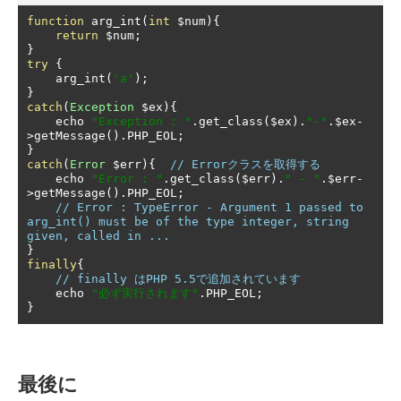
function
 arg_int
(
int
 $num
){
return
 $num
;
}
try
{
    arg_int
(
'a'
);
}
catch
(
Exception
 $ex
){
    echo 
"Exception : "
.
get_class
(
$ex
).
"-"
.
$ex
-
>
getMessage
().
PHP_EOL
;
}
catch
(
Error
 $err
){
// Errorクラスを取得する
    echo 
"Error : "
.
get_class
(
$err
).
" - "
.
$err
-
>
getMessage
().
PHP_EOL
;
// Error : TypeError - Argument 1 passed to 
arg_int() must be of the type integer, string 
given, called in ...
}
finally
{
// finally はPHP 5.5で追加されています
    echo 
"必ず実行されます"
.
PHP_EOL
;
}
最後に