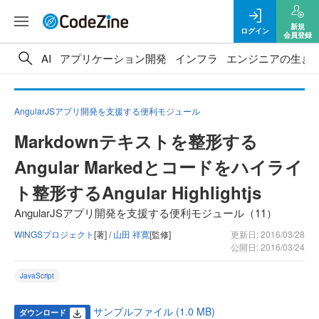
新規
ログイン
会員登録
AI
アプリケーション開発
インフラ
エンジニアの生き
AngularJSアプリ開発を支援する便利モジュール
Markdownテキストを整形する
Angular Markedとコードをハイライ
ト整形するAngular Highlightjs
AngularJSアプリ開発を支援する便利モジュール（11）
WINGSプロジェクト
[著] /
山田 祥寛
[監修]
更新日: 2016/03/28
公開日: 2016/03/24
JavaScript
サンプルファイル (1.0 MB)
ダウンロード