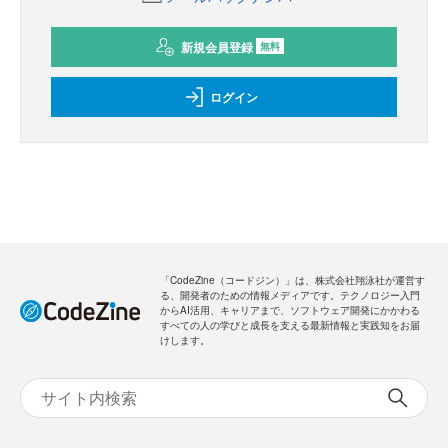
新規会員登録
無料
ログイン
「CodeZine（コードジン）」は、株式会社翔泳社が運営す
る、開発者のための情報メディアです。テクノロジー入門
からAI活用、キャリアまで、ソフトウェア開発にかかわる
すべての人の学びと成長を支える最新情報と実践知をお届
けします。