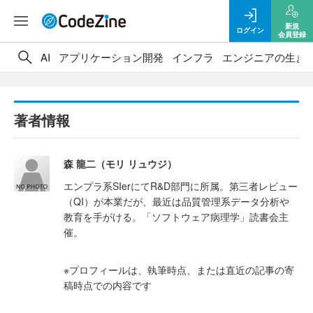
新規
ログイン
会員登録
AI
アプリケーション開発
インフラ
エンジニアの生き
著者情報
森 龍二（モリ リュウジ）
エンプラ系SIerにてR&D部門に所属。第三者レビュー
（QI）が本業だが、最近は品質管理系データ分析や
教育を手がける。「ソフトウェア病理学」読書会主
催。
※プロフィールは、執筆時点、または直近の記事の寄
稿時点での内容です