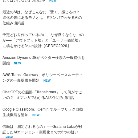
NEW
最近のAIは、なぜこんなに「賢く」感じるの？
進化の裏にあるモノとは #マンガでわかるAIの
仕組み 第2話
予定どおり作っているのに、なぜ良くならないの
か──「アウトプット脳」と「ユーザー価値脳」
に橋をかける3つの設計【CEDEC2026】
Amazon DynamoDBがベクター検索の一般提供を
開始
NEW
AWS Transit Gateway、ポリシーベースルーティ
ングの一般提供を開始
NEW
ChatGPTの心臓部『Transformer』って何がすご
いの？ #マンガでわかるAIの仕組み 第1話
Google Classroom、Geminiでルーブリック自動
生成機能を追加
NEW
信頼は「測定されるもの」──Grafana Labsが検
証したAIエージェント実用化までの6つの疑い
NEW