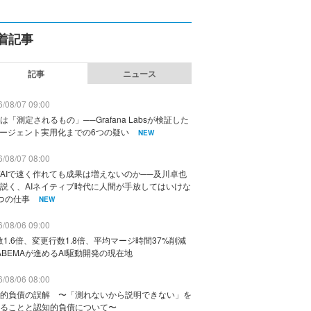
着記事
記事
ニュース
/08/07 09:00
は「測定されるもの」──Grafana Labsが検証した
エージェント実用化までの6つの疑い
NEW
/08/07 08:00
AIで速く作れても成果は増えないのか──及川卓也
説く、AIネイティブ時代に人間が手放してはいけな
つの仕事
NEW
/08/06 09:00
数1.6倍、変更行数1.8倍、平均マージ時間37%削減
ABEMAが進めるAI駆動開発の現在地
/08/06 08:00
的負債の誤解 〜「測れないから説明できない」を
ることと認知的負債について〜