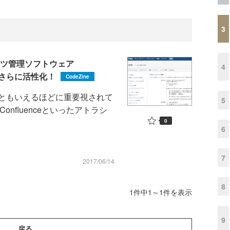
3
ンテンツ管理ソフトウェア
4
をさらに活性化！
CodeZine
ともいえるほどに重要視されて
5
nfluenceといったアトラシ
0
6
7
2017/06/14
8
1件中1～1件を表示
9
戻る