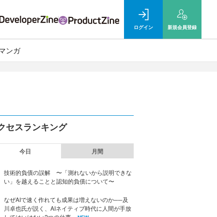
ログイン
新規
会員登録
マンガ
クセスランキング
今日
月間
技術的負債の誤解 〜「測れないから説明できな
い」を越えることと認知的負債について〜
なぜAIで速く作れても成果は増えないのか──及
川卓也氏が説く、AIネイティブ時代に人間が手放
してはいけない2つの仕事