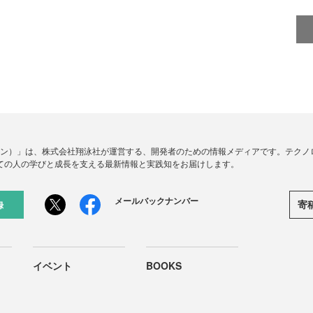
ードジン）」は、株式会社翔泳社が運営する、開発者のための情報メディアです。テク
ての人の学びと成長を支える最新情報と実践知をお届けします。
メールバックナンバー
寄
録
イベント
BOOKS