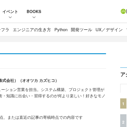
イベント
BOOKS
ンフラ
エンジニアの生き方
Python
開発ツール
UX／デザイン
ア
株式会社）（オオツカ カズヒコ）
ーション営業を担当。システム構築、プロジェクト管理が
技術・知識に出会い・習得するのが何より楽しい！好きなモノ
1
時点、または直近の記事の寄稿時点での内容です
2