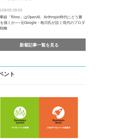
/08/05 09:00
議事録「Rimo」はOpenAI、Anthropic時代にどう勝
を描くか──元Google・相川氏が説く現代のプロダ
戦略
新着記事一覧を見る
ベント