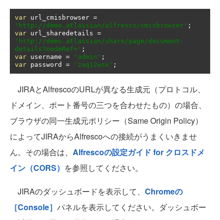
var
 url_cmisbrowser 
=
'http://demo.atlassian/alfresco/cmisbrowser'
;
var
 url_sharedetails 
=
'http://demo.atlassian/share/page/document-
details?nodeRef='
;
var
 username 
=
'admin'
;
var
 password 
=
'zaq12wsx'
;
JIRAとAlfrescoのURLが異なる生成元（プロトコル、
ドメイン、ポート番号の三つを合わせたもの）の場合、
ブラウザの同一生成元ポリシー（Same Origin Policy）
によってJIRAからAlfrescoへの接続がうまくいきませ
ん。その場合は、
Alfrescoの設定ガイド for クロスドメ
イン（CORS）
を参照してください。
JIRAのダッシュボードを表示して、
Chromeの
［Console］
パネルを表示してください。ダッシュボー