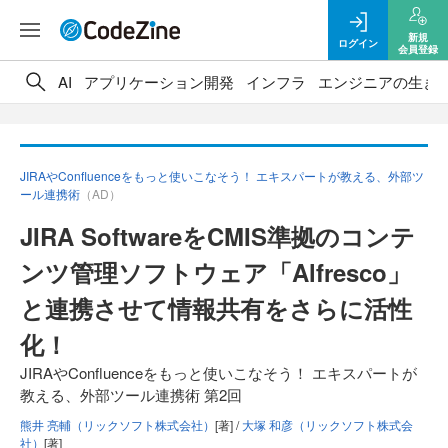
新規
ログイン
会員登録
AI
アプリケーション開発
インフラ
エンジニアの生き
JIRAやConfluenceをもっと使いこなそう！ エキスパートが教える、外部ツ
ール連携術
（AD）
JIRA SoftwareをCMIS準拠のコンテ
ンツ管理ソフトウェア「Alfresco」
と連携させて情報共有をさらに活性
化！
JIRAやConfluenceをもっと使いこなそう！ エキスパートが
教える、外部ツール連携術 第2回
熊井 亮輔（リックソフト株式会社）
[著] /
大塚 和彦（リックソフト株式会
社）
[著]