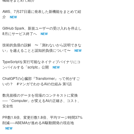
AWS、7月27日週に発表した新機能をまとめて紹
介
NEW
GitHub Spark、新規ユーザーの受け入れを停止し
8月にサービス終了へ
NEW
技術的負債の誤解 〜「測れないから説明できな
い」を越えることと認知的負債について〜
NEW
TypeScriptを実行可能なネイティブバイナリにコ
ンパイルする「scriptc」公開
NEW
ChatGPTの心臓部『Transformer』って何がすご
いの？ #マンガでわかるAIの仕組み 第1話
数兆規模のデータを現場のコンテキストに変換
──「Computer」が変えるAIの正確さ、コスト、
安全性
PR数1.6倍、変更行数1.8倍、平均マージ時間37%
削減──ABEMAが進めるAI駆動開発の現在地
NEW