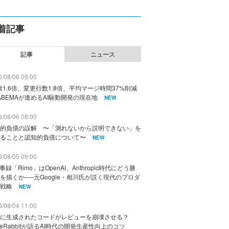
着記事
記事
ニュース
/08/06 09:00
数1.6倍、変更行数1.8倍、平均マージ時間37%削減
ABEMAが進めるAI駆動開発の現在地
NEW
/08/06 08:00
的負債の誤解 〜「測れないから説明できない」を
ることと認知的負債について〜
NEW
/08/05 09:00
議事録「Rimo」はOpenAI、Anthropic時代にどう勝
を描くか──元Google・相川氏が説く現代のプロダ
戦略
NEW
/08/04 11:00
に生成されたコードがレビューを崩壊させる？
deRabbitが語るAI時代の開発生産性向上のコツ