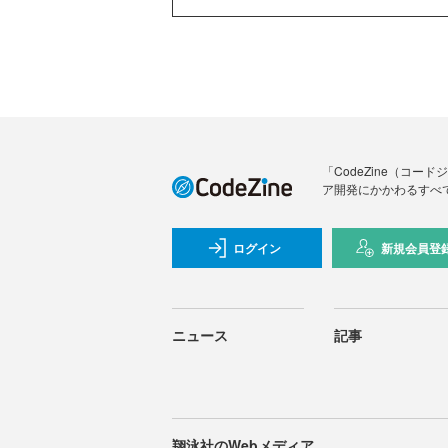
「CodeZine（コ
ア開発にかかわるすべ
ログイン
新規会員登
ニュース
記事
翔泳社のWebメディア