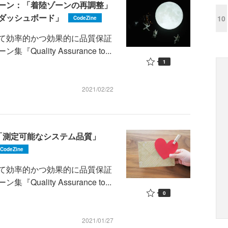
ーン：「着陸ゾーンの再調整」
ダッシュボード」
10
CodeZine
て効率的かつ効果的に品質保証
lity Assurance to...
1
2021/02/22
「測定可能なシステム品質」
CodeZine
て効率的かつ効果的に品質保証
lity Assurance to...
0
2021/01/27