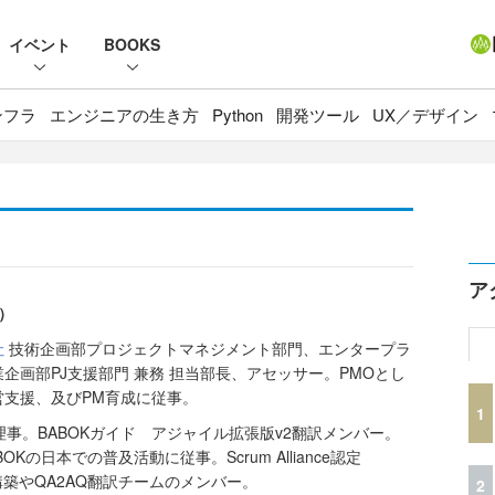
イベント
BOOKS
ンフラ
エンジニアの生き方
Python
開発ツール
UX／デザイン
ア
）
社
技術企画部プロジェクトマネジメント部門、エンタープラ
企画部PJ支援部門 兼務 担当部長、アセッサー。PMOとし
営支援、及びPM育成に従事。
1
事。BABOKガイド アジャイル拡張版v2翻訳メンバー。
Kの日本での普及活動に従事。Scrum Alliance認定
E4BS構築やQA2AQ翻訳チームのメンバー。
2