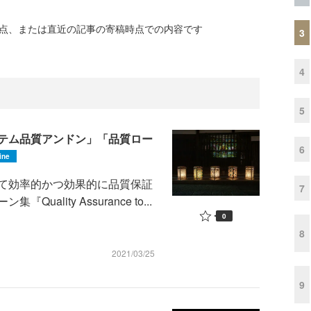
時点、または直近の記事の寄稿時点での内容です
3
4
5
テム品質アンドン」「品質ロー
6
ine
て効率的かつ効果的に品質保証
7
lity Assurance to...
0
8
2021/03/25
9