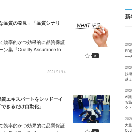
新
な品質の発見」「品質シナリ
て効率的かつ効果的に品質保証
2026
lity Assurance to...
PR
──
2
2026
2021/01/14
技術
越え
2026
AI
品質エキスパートをシャドーイ
ち筋
「できるだけ自動化」
クト
2026
て効率的かつ効果的に品質保証
大量
Co
0