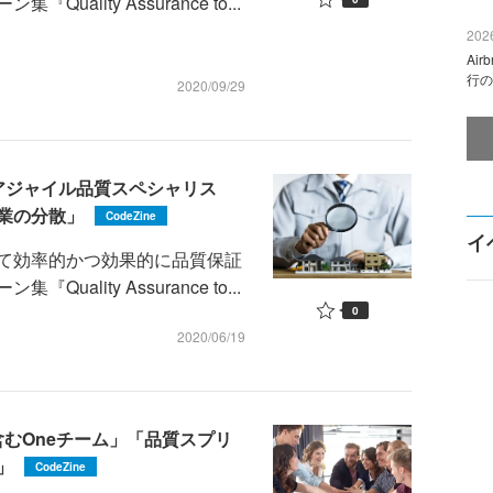
lity Assurance to...
2026
Ai
行の
2020/09/29
アジャイル品質スペシャリス
業の分散」
CodeZine
イ
て効率的かつ効果的に品質保証
lity Assurance to...
0
2020/06/19
むOneチーム」「品質スプリ
」
CodeZine