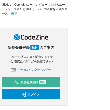
GitHub、Copilotのコードレビューにおけるエー
ジェントスキルとMCPサーバーの連携を正式リリ
ース
NEW
新規会員登録
のご案内
無料
・全ての過去記事が閲覧できます
・会員限定メルマガを受信できます
メールバックナンバー
新規会員登録
無料
ログイン