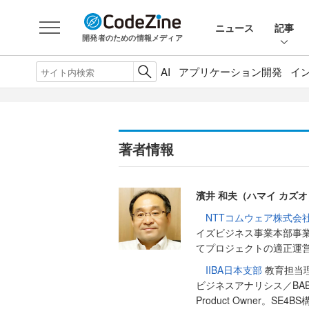
ニュース
記事
開発者のための情報メディア
AI
アプリケーション開発
イ
著者情報
濱井 和夫（ハマイ カズオ
NTTコムウェア株式会
イズビジネス事業本部事業
てプロジェクトの適正運
IIBA日本支部
教育担当理
ビジネスアナリシス／BABO
Product Owner。S