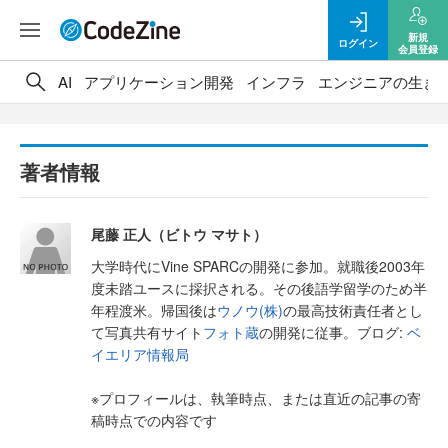
新規
ログイン
会員登録
AI
アプリケーション開発
インフラ
エンジニアの生き
著者情報
尾藤 正人（ビトウ マサト）
大学時代にVine SPARCの開発に参加。就職後2003年
度未踏ユースに採択される。その後語学留学のため半
年程渡米。帰国後は
ウノウ(株)
の最高技術責任者とし
て写真共有サイト
フォト蔵
の開発に従事。ブログ:
ベ
イエリア情報局
※プロフィールは、執筆時点、または直近の記事の寄
稿時点での内容です