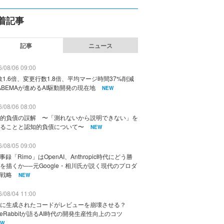
着記事
記事
ニュース
/08/06 09:00
数1.6倍、変更行数1.8倍、平均マージ時間37%削減
ABEMAが進めるAI駆動開発の現在地
NEW
/08/06 08:00
的負債の誤解 〜「測れないから説明できない」を
ることと認知的負債について〜
NEW
/08/05 09:00
議事録「Rimo」はOpenAI、Anthropic時代にどう勝
を描くか──元Google・相川氏が説く現代のプロダ
戦略
NEW
/08/04 11:00
に生成されたコードがレビューを崩壊させる？
deRabbitが語るAI時代の開発生産性向上のコツ
EW