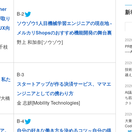
er
新
B-2
が取り
ソウゾウ1人目機械学習エンジニアの現在地 -
UX向
メルカリShopsのおすすめ機能開発の舞台裏
2026
野上 和加奈[ソウゾウ]
 千枝
PR
──
2026
技術
B-3
越え
 私た
スタートアップが作る決済サービス、ママエ
2026
AI
ンジニアとしての携わり方
]/大橋
ち筋
金 志妍[Mobility Technologies]
クト
2026
B-4
大量
Co
ア。
自分の好きな働き方を決めるコツ～自分の得
N