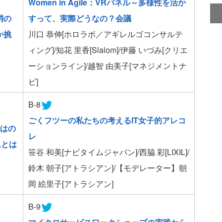
Women in Agile：VRパネル～多様性を活か
消の
すって、実際どうなの？会議
か挑
川口 恭伸[ホロラボ／アギレルゴコンサルテ
ィング]/知花 里香[Slalom]/伊藤 いづみ[クリエ
ーションライン]/越智 由美子[マネジメントナ
ビ]
B-8
ごくフツーの私たちの考えるIT女子的アレコ
ではの
レ
ムとは
笹谷 和美[ナビタイムジャパン]/西脇 彩[LIXIL]/
鈴木 朝子[アトラシアン]/【モデレーター】朝
岡 絵里子[アトラシアン]
B-9