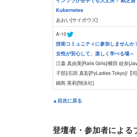
インフラが苦手でも大丈夫！ 紙芝居
Kubernetes
あおい[サイボウズ]
A-10
技術コミュニティに参加しませんか
女性が安心して、楽しく学べる場～
江森 真由美[Rails Girls]/横田 紋奈[Ja
子部]/石田 真彩[PyLadies Tokyo]/
鍋島 英莉[翔泳社]
▲目次に戻る
登壇者・参加者による