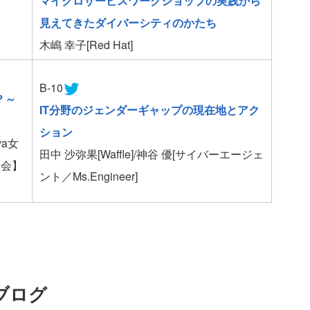
マイクロサービスワークショップの実践から
見えてきたダイバーシティのかたち
木嶋 幸子[Red Hat]
B-10
？～
IT分野のジェンダーギャップの現在地とアク
ション
va女
田中 沙弥果[Waffle]/神谷 優[サイバーエージェ
【司会】
ント／Ms.Engineer]
ブログ