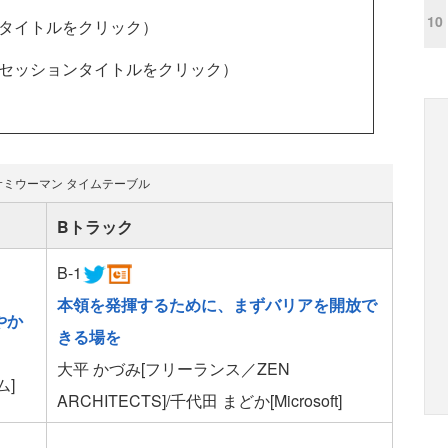
10
タイトルをクリック）
セッションタイトルをクリック）
サミウーマン タイムテーブル
Bトラック
B-1
本領を発揮するために、まずバリアを開放で
やか
きる場を
大平 かづみ[フリーランス／ZEN
ム]
ARCHITECTS]/千代田 まどか[Microsoft]