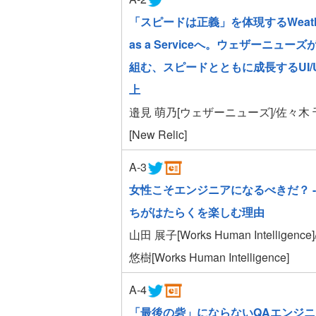
「スピードは正義」を体現するWeath
as a Serviceへ。ウェザーニューズ
組む、スピードとともに成長するUI/
上
邉見 萌乃[ウェザーニューズ]/佐々木
[New Relic]
A-3
女性こそエンジニアになるべきだ？ -
ちがはたらくを楽しむ理由
山田 展子[Works Human Intelligence
悠樹[Works Human Intelligence]
A-4
「最後の砦」にならないQAエンジニ