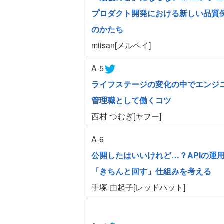
プロダクト開発における新しい品質
のかたち
miisan[メルペイ]
A-5
ライフステージの変化の中でエンジ
管理職として働くコツ
西村 つむぎ[ヤフー]
A-6
公開したはいいけれど…？APIの運
「きちんと回す」仕組みを考える
手塚 由起子[レッドハット]