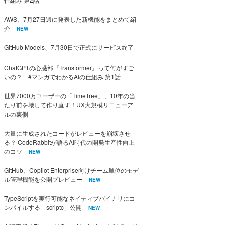
AWS、7月27日週に発表した新機能をまとめて紹
介
NEW
GitHub Models、7月30日で正式にサービス終了
ChatGPTの心臓部『Transformer』って何がすご
いの？ #マンガでわかるAIの仕組み 第1話
世界7000万ユーザーの「TimeTree」、10年の当
たり前を壊して作り直す！UX大規模リニューア
ルの裏側
大量に生成されたコードがレビューを崩壊させ
る？ CodeRabbitが語るAI時代の開発生産性向上
のコツ
NEW
GitHub、Copilot Enterprise向けチーム単位のモデ
ル管理機能を公開プレビュー
NEW
TypeScriptを実行可能なネイティブバイナリにコ
ンパイルする「scriptc」公開
NEW