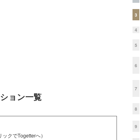
3
4
5
6
7
ッション一覧
8
9
クでTogetterへ）