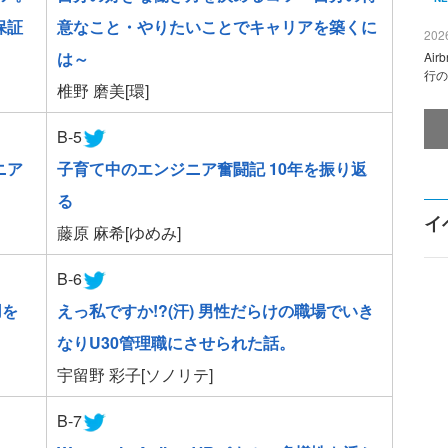
保証
意なこと・やりたいことでキャリアを築くに
2026
は～
Ai
行の
椎野 磨美[環]
B-5
ニア
子育て中のエンジニア奮闘記 10年を振り返
る
イ
藤原 麻希[ゆめみ]
B-6
用を
えっ私ですか!?(汗) 男性だらけの職場でいき
なりU30管理職にさせられた話。
宇留野 彩子[ソノリテ]
B-7