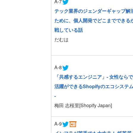
A-7
テック業界のジェンダーギャップ解
ために、個人開発でどこまでできる
戦している話
だむは
A-8
「共感するエンジニア」- 女性なら
活躍ができるShopifyのエコシステ
-
梅田 志桜里[Shopify Japan]
A-9