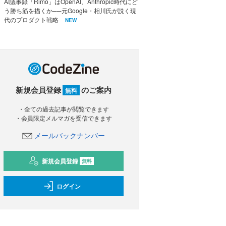
AI議事録「Rimo」はOpenAI、Anthropic時代にど
う勝ち筋を描くか──元Google・相川氏が説く現
代のプロダクト戦略
NEW
新規会員登録
のご案内
無料
・全ての過去記事が閲覧できます
・会員限定メルマガを受信できます
メールバックナンバー
新規会員登録
無料
ログイン