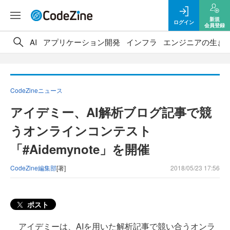
新規
ログイン
会員登録
AI
アプリケーション開発
インフラ
エンジニアの生き
CodeZineニュース
アイデミー、AI解析ブログ記事で競
うオンラインコンテスト
「#Aidemynote」を開催
CodeZine編集部
[著]
2018/05/23 17:56
ポスト
アイデミーは、AIを用いた解析記事で競い合うオンラ