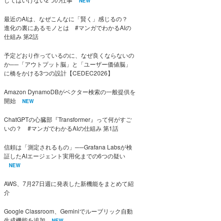
NEW
最近のAIは、なぜこんなに「賢く」感じるの？
進化の裏にあるモノとは #マンガでわかるAIの
仕組み 第2話
予定どおり作っているのに、なぜ良くならないの
か──「アウトプット脳」と「ユーザー価値脳」
に橋をかける3つの設計【CEDEC2026】
Amazon DynamoDBがベクター検索の一般提供を
開始
NEW
ChatGPTの心臓部『Transformer』って何がすご
いの？ #マンガでわかるAIの仕組み 第1話
信頼は「測定されるもの」──Grafana Labsが検
証したAIエージェント実用化までの6つの疑い
NEW
AWS、7月27日週に発表した新機能をまとめて紹
介
Google Classroom、Geminiでルーブリック自動
生成機能を追加
NEW