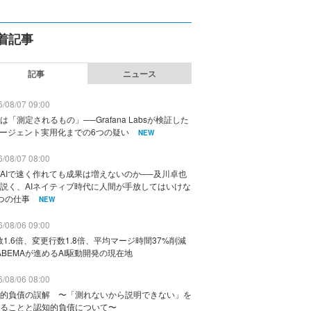
着記事
記事
ニュース
/08/07 09:00
は「測定されるもの」──Grafana Labsが検証した
エージェント実用化までの6つの疑い
NEW
/08/07 08:00
AIで速く作れても成果は増えないのか──及川卓也
説く、AIネイティブ時代に人間が手放してはいけな
つの仕事
NEW
/08/06 09:00
数1.6倍、変更行数1.8倍、平均マージ時間37%削減
ABEMAが進めるAI駆動開発の現在地
/08/06 08:00
的負債の誤解 〜「測れないから説明できない」を
ることと認知的負債について〜