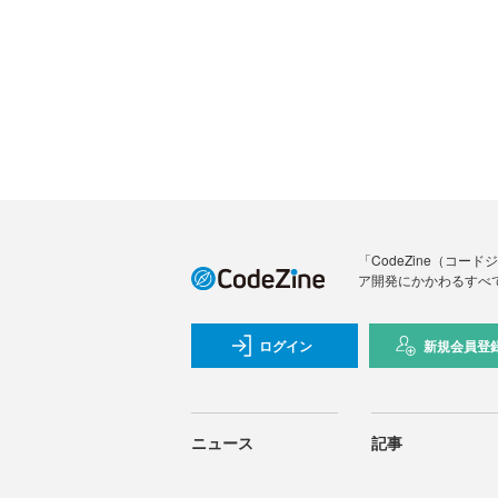
「CodeZine（コ
ア開発にかかわるすべ
ログイン
新規会員登
ニュース
記事