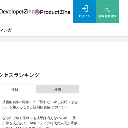
ログイン
新規
会員登録
マンガ
クセスランキング
今日
月間
技術的負債の誤解 〜「測れないから説明できな
い」を越えることと認知的負債について〜
なぜAIで速く作れても成果は増えないのか──及
川卓也氏が説く、AIネイティブ時代に人間が手放
してはいけない2つの仕事