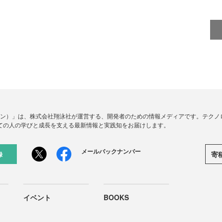
ードジン）」は、株式会社翔泳社が運営する、開発者のための情報メディアです。テク
ての人の学びと成長を支える最新情報と実践知をお届けします。
メールバックナンバー
寄
録
イベント
BOOKS