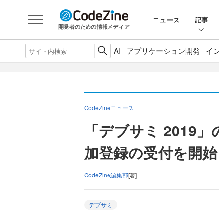
ニュース
記事
開発者のための情報メディア
AI
アプリケーション開発
イ
CodeZineニュース
「デブサミ 2019
加登録の受付を開始
CodeZine編集部
[著]
デブサミ