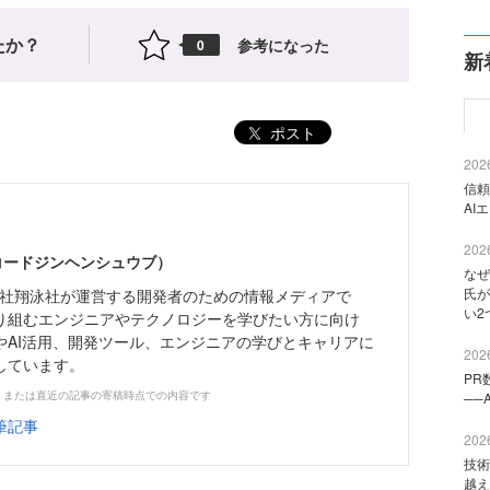
たか？
参考になった
0
新
ポスト
2026
信頼
AI
2026
（コードジンヘンシュウブ）
なぜ
氏が
株式会社翔泳社が運営する開発者のための情報メディアで
い2
り組むエンジニアやテクノロジーを学びたい方に向け
やAI活用、開発ツール、エンジニアの学びとキャリアに
2026
しています。
PR
、または直近の記事の寄稿時点での内容です
──
筆記事
2026
技術
越え