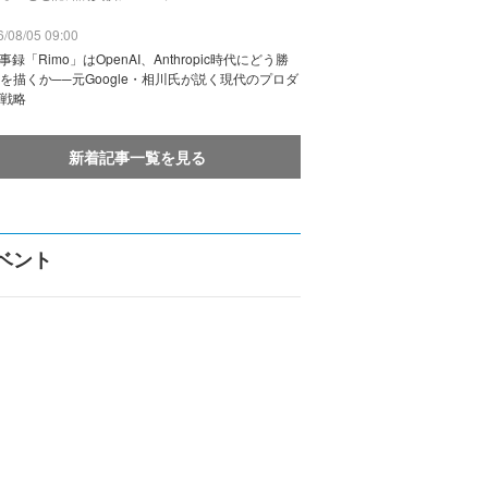
/08/05 09:00
議事録「Rimo」はOpenAI、Anthropic時代にどう勝
を描くか──元Google・相川氏が説く現代のプロダ
戦略
新着記事一覧を見る
ベント