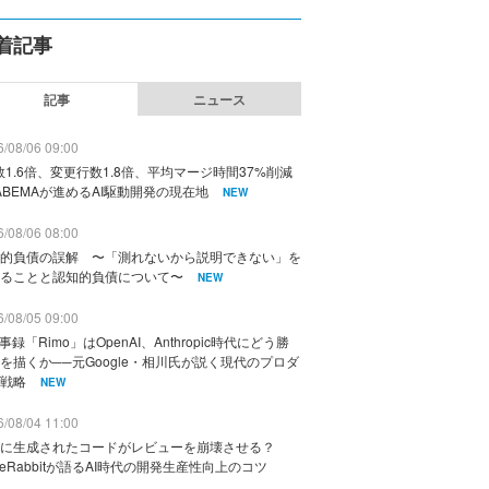
着記事
記事
ニュース
/08/06 09:00
数1.6倍、変更行数1.8倍、平均マージ時間37%削減
ABEMAが進めるAI駆動開発の現在地
NEW
/08/06 08:00
的負債の誤解 〜「測れないから説明できない」を
ることと認知的負債について〜
NEW
/08/05 09:00
議事録「Rimo」はOpenAI、Anthropic時代にどう勝
を描くか──元Google・相川氏が説く現代のプロダ
戦略
NEW
/08/04 11:00
に生成されたコードがレビューを崩壊させる？
deRabbitが語るAI時代の開発生産性向上のコツ