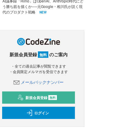
AI議事録「Rimo」はOpenAI、Anthropic時代にど
う勝ち筋を描くか──元Google・相川氏が説く現
代のプロダクト戦略
NEW
新規会員登録
のご案内
無料
・全ての過去記事が閲覧できます
・会員限定メルマガを受信できます
メールバックナンバー
新規会員登録
無料
ログイン