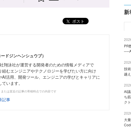
新
ポスト
2026
PR
──
（コードジンヘンシュウブ）
2026
株式会社翔泳社が運営する開発者のための情報メディアで
技術
り組むエンジニアやテクノロジーを学びたい方に向け
越え
やAI活用、開発ツール、エンジニアの学びとキャリアに
しています。
2026
AI
、または直近の記事の寄稿時点での内容です
ち筋
筆記事
クト
2026
大量
Co