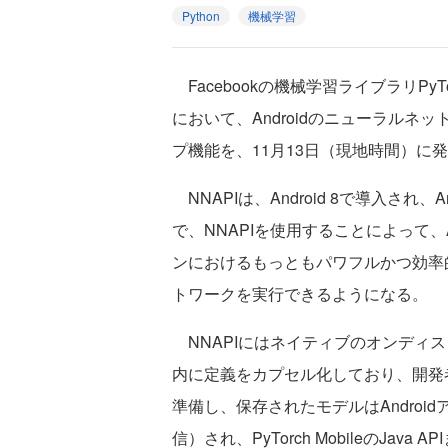
Python
機械学習
Facebookの機械学習ライブラリPyTo
において、Androidのニューラルネッ
プ機能を、11月13日（現地時間）に
NNAPIは、Android 8で導入され、
で、NNAPIを使用することによって、A
ンにおけるもっともパワフルかつ効率
トワークを実行できるようになる。
NNAPIにはネイティブのオンディスクモ
内に定義をカプセル化しており、開発者
準備し、保存されたモデルはAndro
信）され、PyTorch MobileのJava AP