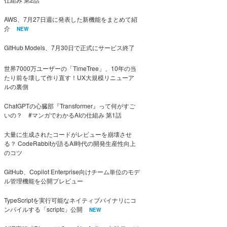
AWS、7月27日週に発表した新機能をまとめて紹
介
NEW
GitHub Models、7月30日で正式にサービス終了
世界7000万ユーザーの「TimeTree」、10年の当
たり前を壊して作り直す！UX大規模リニューア
ルの裏側
ChatGPTの心臓部『Transformer』って何がすご
いの？ #マンガでわかるAIの仕組み 第1話
大量に生成されたコードがレビューを崩壊させ
る？ CodeRabbitが語るAI時代の開発生産性向上
のコツ
GitHub、Copilot Enterprise向けチーム単位のモデ
ル管理機能を公開プレビュー
TypeScriptを実行可能なネイティブバイナリにコ
ンパイルする「scriptc」公開
NEW