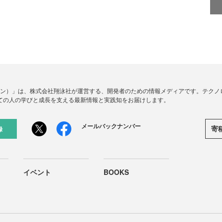
ードジン）」は、株式会社翔泳社が運営する、開発者のための情報メディアです。テク
ての人の学びと成長を支える最新情報と実践知をお届けします。
メールバックナンバー
寄
録
イベント
BOOKS