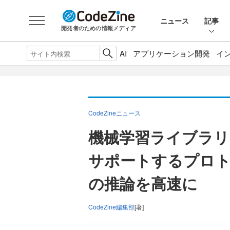
ニュース
記事
開発者のための情報メディア
AI
アプリケーション開発
イ
CodeZineニュース
機械学習ライブラリPyT
サポートするプロ
の推論を高速に
CodeZine編集部
[著]