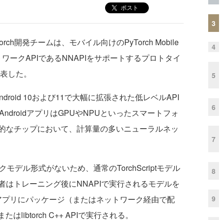
ポスト
3
rch開発チームは、モバイル向けのPyTorch Mobile
4
トワークAPIであるNNAPIをサポートするプロトタイ
発表した。
5
Android 10および11で大幅に拡張された低レベルAPI
6
ndroidアプリはGPUやNPUといったスマートフォ
的なチップにおいて、計算量の多いニューラルネッ
7
デル形式がないため、通常のTorchScriptモデル
8
はトレーニング後にNNAPIで実行されるモデルを
9
idアプリにパッケージ（またはネットワーク経由で配
Iまたはlibtorch C++ APIで実行される。