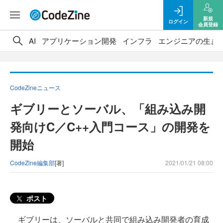
新規
ログイン
会員登録
AI
アプリケーション開発
インフラ
エンジニアの生き
CodeZineニュース
ギブリーとソーバル、「組み込み開
発向けC／C++入門コース」の開発を
開始
CodeZine編集部
[著]
2021/01/21 08:00
ポスト
ギブリーは、ソーバルと共同で組み込み開発者の育成