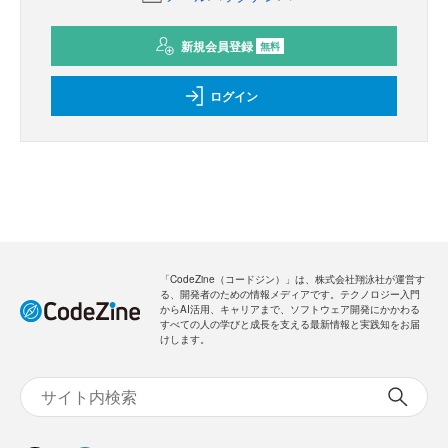
新規会員登録
無料
ログイン
「CodeZine（コードジン）」は、株式会社翔泳社が運営す
る、開発者のための情報メディアです。テクノロジー入門
からAI活用、キャリアまで、ソフトウェア開発にかかわる
すべての人の学びと成長を支える最新情報と実践知をお届
けします。