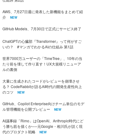
AWS、7月27日週に発表した新機能をまとめて紹
介
NEW
GitHub Models、7月30日で正式にサービス終了
ChatGPTの心臓部『Transformer』って何がすご
いの？ #マンガでわかるAIの仕組み 第1話
世界7000万ユーザーの「TimeTree」、10年の当
たり前を壊して作り直す！UX大規模リニューア
ルの裏側
大量に生成されたコードがレビューを崩壊させ
る？ CodeRabbitが語るAI時代の開発生産性向上
のコツ
NEW
GitHub、Copilot Enterprise向けチーム単位のモデ
ル管理機能を公開プレビュー
NEW
AI議事録「Rimo」はOpenAI、Anthropic時代にど
う勝ち筋を描くか──元Google・相川氏が説く現
代のプロダクト戦略
NEW