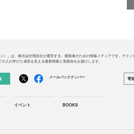
ードジン）」は、株式会社翔泳社が運営する、開発者のための情報メディアです。テク
ての人の学びと成長を支える最新情報と実践知をお届けします。
メールバックナンバー
寄
録
イベント
BOOKS