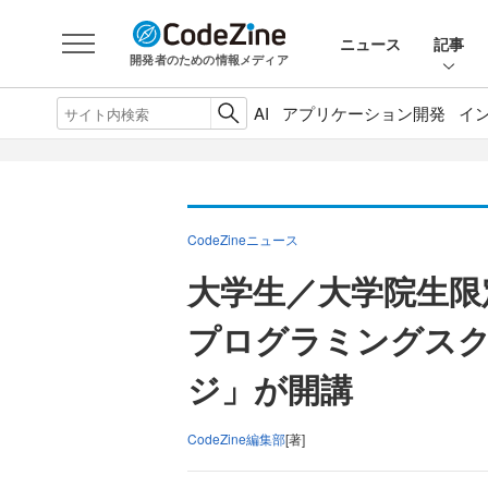
ニュース
記事
開発者のための情報メディア
AI
アプリケーション開発
イ
CodeZineニュース
大学生／大学院生限
プログラミングス
ジ」が開講
CodeZine編集部
[著]