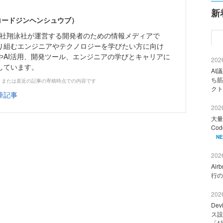
新
（コードジンヘンシュウブ）
株式会社翔泳社が運営する開発者のための情報メディアで
り組むエンジニアやテクノロジーを学びたい方に向け
やAI活用、開発ツール、エンジニアの学びとキャリアに
2026
しています。
AI
ち筋
、または直近の記事の寄稿時点での内容です
クト
筆記事
2026
大量
Co
N
2026
Ai
行の
2026
De
ス設
「1