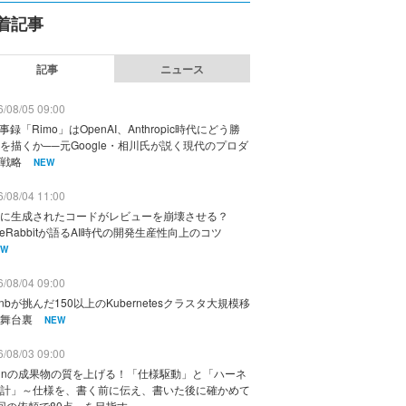
着記事
記事
ニュース
/08/05 09:00
議事録「Rimo」はOpenAI、Anthropic時代にどう勝
を描くか──元Google・相川氏が説く現代のプロダ
戦略
NEW
/08/04 11:00
に生成されたコードがレビューを崩壊させる？
deRabbitが語るAI時代の開発生産性向上のコツ
EW
/08/04 09:00
rbnbが挑んだ150以上のKubernetesクラスタ大規模移
舞台裏
NEW
/08/03 09:00
vinの成果物の質を上げる！「仕様駆動」と「ハーネ
計」～仕様を、書く前に伝え、書いた後に確かめて
回の依頼で80点」を目指す