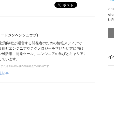
ポスト
2026
Ai
行の
（コードジンヘンシュウブ）
株式会社翔泳社が運営する開発者のための情報メディアで
り組むエンジニアやテクノロジーを学びたい方に向け
やAI活用、開発ツール、エンジニアの学びとキャリアに
イ
しています。
、または直近の記事の寄稿時点での内容です
筆記事