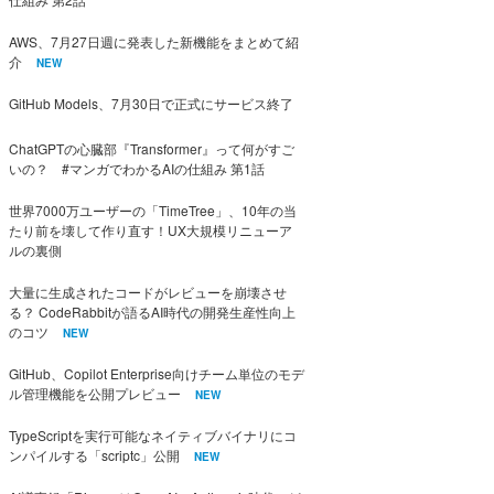
AWS、7月27日週に発表した新機能をまとめて紹
介
NEW
GitHub Models、7月30日で正式にサービス終了
ChatGPTの心臓部『Transformer』って何がすご
いの？ #マンガでわかるAIの仕組み 第1話
世界7000万ユーザーの「TimeTree」、10年の当
たり前を壊して作り直す！UX大規模リニューア
ルの裏側
大量に生成されたコードがレビューを崩壊させ
る？ CodeRabbitが語るAI時代の開発生産性向上
のコツ
NEW
GitHub、Copilot Enterprise向けチーム単位のモデ
ル管理機能を公開プレビュー
NEW
TypeScriptを実行可能なネイティブバイナリにコ
ンパイルする「scriptc」公開
NEW