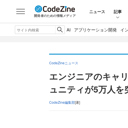
ニュース
記事
開発者のための情報メディア
AI
アプリケーション開発
イ
CodeZineニュース
エンジニアのキャリア
ュニティが5万人を
CodeZine編集部
[著]