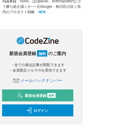
AI議事録「Rimo」はOpenAI、Anthropic時代にど
う勝ち筋を描くか──元Google・相川氏が説く現
代のプロダクト戦略
NEW
新規会員登録
のご案内
無料
・全ての過去記事が閲覧できます
・会員限定メルマガを受信できます
メールバックナンバー
新規会員登録
無料
ログイン