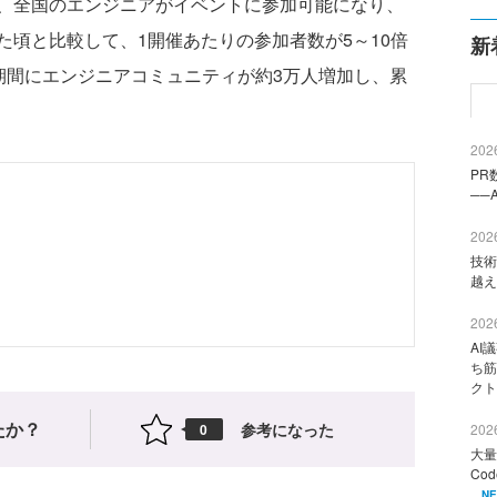
、全国のエンジニアがイベントに参加可能になり、
頃と比較して、1開催あたりの参加者数が5～10倍
新
月の期間にエンジニアコミュニティが約3万人増加し、累
2026
PR
──
2026
技術
越え
2026
AI
ち筋
クト
たか？
参考になった
0
2026
大量
Co
N