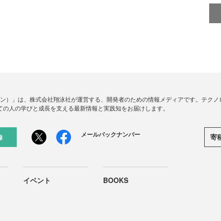
ードジン）」は、株式会社翔泳社が運営する、開発者のための情報メディアです。テク
ての人の学びと成長を支える最新情報と実践知をお届けします。
メールバックナンバー
寄
録
イベント
BOOKS