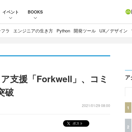
イベント
BOOKS
ンフラ
エンジニアの生き方
Python
開発ツール
UX／デザイン
支援「Forkwell」、コミ
ア
突破
2021/01/29 08:00
1
ポスト
2