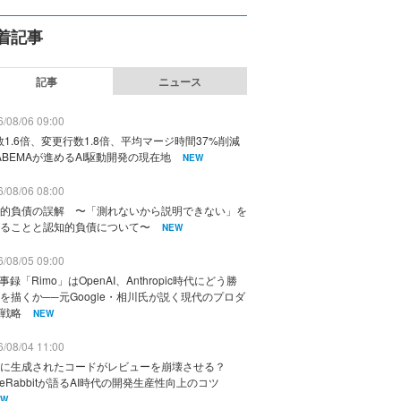
着記事
記事
ニュース
/08/06 09:00
数1.6倍、変更行数1.8倍、平均マージ時間37%削減
ABEMAが進めるAI駆動開発の現在地
NEW
/08/06 08:00
的負債の誤解 〜「測れないから説明できない」を
ることと認知的負債について〜
NEW
/08/05 09:00
議事録「Rimo」はOpenAI、Anthropic時代にどう勝
を描くか──元Google・相川氏が説く現代のプロダ
戦略
NEW
/08/04 11:00
に生成されたコードがレビューを崩壊させる？
deRabbitが語るAI時代の開発生産性向上のコツ
EW