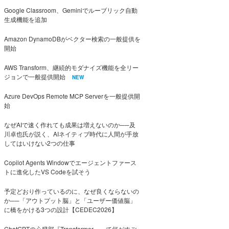
Google Classroom、Geminiでルーブリック自動
生成機能を追加
Amazon DynamoDBがベクター検索の一般提供を
開始
AWS Transform、継続的モダナイズ機能を全リー
ジョンで一般提供開始
NEW
Azure DevOps Remote MCP Serverを一般提供開
始
なぜAIで速く作れても成果は増えないのか──及
川卓也氏が説く、AIネイティブ時代に人間が手放
してはいけない2つの仕事
Copilot Agents Windowでエージェントファース
トに進化したVS Codeを試そう
予定どおり作っているのに、なぜ良くならないの
か──「アウトプット脳」と「ユーザー価値脳」
に橋をかける3つの設計【CEDEC2026】
ChatGPTの心臓部『Transformer』って何がすご