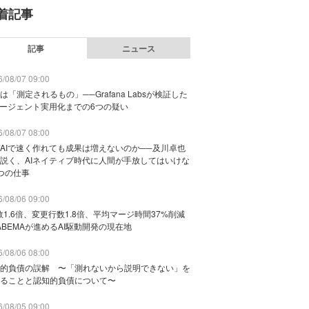
着記事
記事
ニュース
/08/07 09:00
は「測定されるもの」──Grafana Labsが検証した
エージェント実用化までの6つの疑い
/08/07 08:00
AIで速く作れても成果は増えないのか──及川卓也
説く、AIネイティブ時代に人間が手放してはいけな
つの仕事
/08/06 09:00
数1.6倍、変更行数1.8倍、平均マージ時間37%削減
ABEMAが進めるAI駆動開発の現在地
/08/06 08:00
的負債の誤解 〜「測れないから説明できない」を
ることと認知的負債について〜
/08/05 09:00