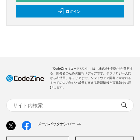
ログイン
「CodeZine（コードジン）」は、株式会社翔泳社が運営す
る、開発者のための情報メディアです。テクノロジー入門
からAI活用、キャリアまで、ソフトウェア開発にかかわる
すべての人の学びと成長を支える最新情報と実践知をお届
けします。
メールバックナンバー