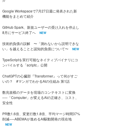
Google Workspaceで7月27日週に発表された新
機能をまとめて紹介
GitHub Spark、新規ユーザーの受け入れを停止し
8月にサービス終了へ
NEW
技術的負債の誤解 〜「測れないから説明できな
い」を越えることと認知的負債について〜
NEW
TypeScriptを実行可能なネイティブバイナリにコ
ンパイルする「scriptc」公開
ChatGPTの心臓部『Transformer』って何がすご
いの？ #マンガでわかるAIの仕組み 第1話
数兆規模のデータを現場のコンテキストに変換
──「Computer」が変えるAIの正確さ、コスト、
安全性
PR数1.6倍、変更行数1.8倍、平均マージ時間37%
削減──ABEMAが進めるAI駆動開発の現在地
NEW