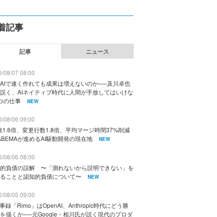
着記事
記事
ニュース
/08/07 08:00
AIで速く作れても成果は増えないのか──及川卓也
説く、AIネイティブ時代に人間が手放してはいけな
つの仕事
NEW
/08/06 09:00
数1.6倍、変更行数1.8倍、平均マージ時間37%削減
ABEMAが進めるAI駆動開発の現在地
NEW
/08/06 08:00
的負債の誤解 〜「測れないから説明できない」を
ることと認知的負債について〜
NEW
/08/05 09:00
議事録「Rimo」はOpenAI、Anthropic時代にどう勝
を描くか──元Google・相川氏が説く現代のプロダ