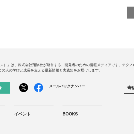
ードジン）」は、株式会社翔泳社が運営する、開発者のための情報メディアです。テク
ての人の学びと成長を支える最新情報と実践知をお届けします。
メールバックナンバー
寄
録
イベント
BOOKS