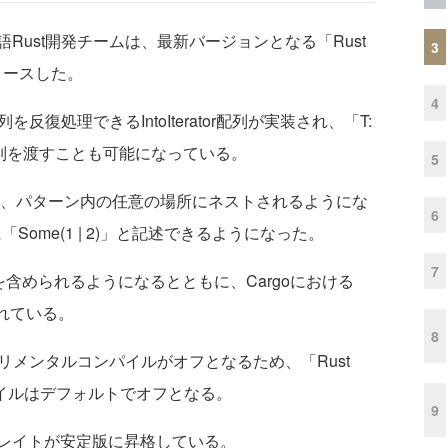
ust開発チームは、最新バージョンとなる「Rust
3
リリースした。
4
を反復処理できるIntoIterator配列が実装され、「T:
ドに配列を渡すことも可能になっている。
5
、パターン内の任意の場所にネストされるようにな
6
わりに「Some(1 | 2)」と記述できるようになった。
7
を含められるようになるとともに、Cargoにおける
れている。
8
リメンタルコンパイルがオフとなるため、「Rust
パイルはデフォルトでオフとなる。
9
レイトが安定版に昇格している。