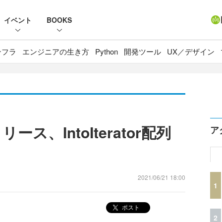
イベント
BOOKS
ンフラ
エンジニアの生き方
Python
開発ツール
UX／デザイン
リリース、IntoIterator配列
ア
2021/06/21 18:00
1
ポスト
2