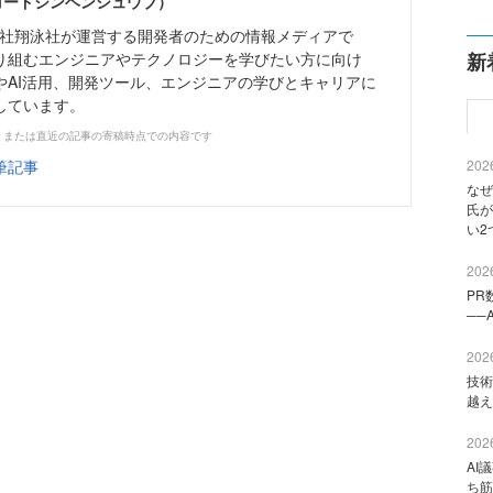
（コードジンヘンシュウブ）
株式会社翔泳社が運営する開発者のための情報メディアで
り組むエンジニアやテクノロジーを学びたい方に向け
新
やAI活用、開発ツール、エンジニアの学びとキャリアに
しています。
、または直近の記事の寄稿時点での内容です
筆記事
2026
なぜ
氏が
い2
2026
PR
──
2026
技術
越え
2026
AI
ち筋