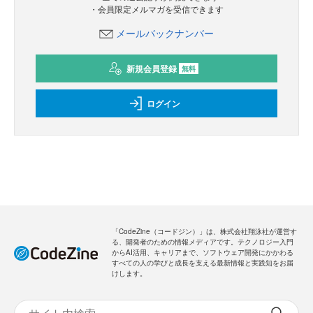
・会員限定メルマガを受信できます
メールバックナンバー
新規会員登録
無料
ログイン
「CodeZine（コードジン）」は、株式会社翔泳社が運営す
る、開発者のための情報メディアです。テクノロジー入門
からAI活用、キャリアまで、ソフトウェア開発にかかわる
すべての人の学びと成長を支える最新情報と実践知をお届
けします。