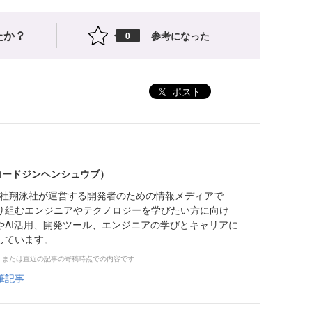
たか？
参考になった
0
ポスト
（コードジンヘンシュウブ）
株式会社翔泳社が運営する開発者のための情報メディアで
り組むエンジニアやテクノロジーを学びたい方に向け
やAI活用、開発ツール、エンジニアの学びとキャリアに
しています。
、または直近の記事の寄稿時点での内容です
筆記事