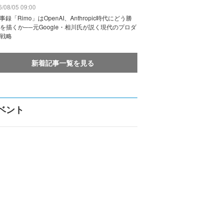
/08/05 09:00
議事録「Rimo」はOpenAI、Anthropic時代にどう勝
を描くか──元Google・相川氏が説く現代のプロダ
戦略
新着記事一覧を見る
ベント