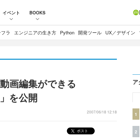
イベント
BOOKS
ンフラ
エンジニアの生き方
Python
開発ツール
UX／デザイン
上で動画編集ができる
ア
xer」を公開
2007/06/18 12:18
1
ポスト
2