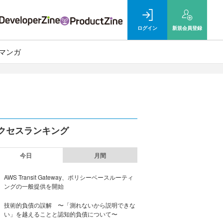
ログイン
新規
会員登録
マンガ
クセスランキング
今日
月間
AWS Transit Gateway、ポリシーベースルーティ
ングの一般提供を開始
技術的負債の誤解 〜「測れないから説明できな
い」を越えることと認知的負債について〜