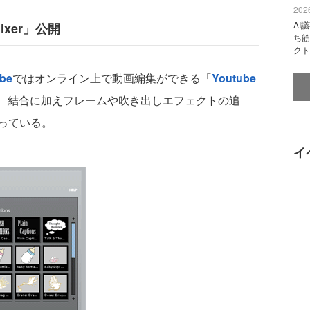
2026
AI
ixer」公開
ち筋
クト
ube
ではオンライン上で動画編集ができる「
Youtube
、結合に加えフレームや吹き出しエフェクトの追
っている。
イ