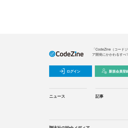
「CodeZine（コ
ア開発にかかわるすべ
ログイン
新規会員登
ニュース
記事
翔泳社のWebメディア