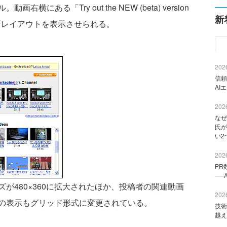
ある「Try out the NEW (beta) version
新
ことで新レイアウトを表示させられる。
2026
信頼
AI
2026
なぜ
氏が
い2
2026
PR
──
480×360に拡大されたほか、投稿者の関連動画
2026
の表示もグリッド形式に変更されている。
技術
越え