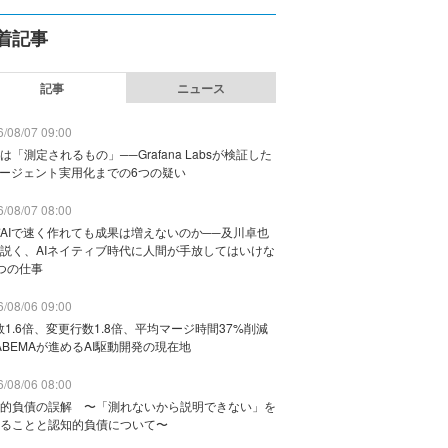
着記事
記事
ニュース
/08/07 09:00
は「測定されるもの」──Grafana Labsが検証した
エージェント実用化までの6つの疑い
/08/07 08:00
AIで速く作れても成果は増えないのか──及川卓也
説く、AIネイティブ時代に人間が手放してはいけな
つの仕事
/08/06 09:00
数1.6倍、変更行数1.8倍、平均マージ時間37%削減
ABEMAが進めるAI駆動開発の現在地
/08/06 08:00
的負債の誤解 〜「測れないから説明できない」を
ることと認知的負債について〜