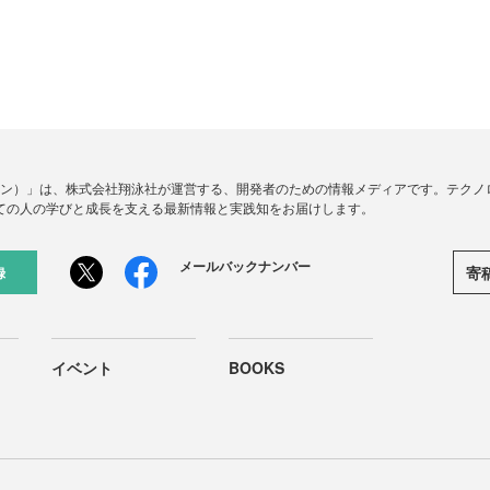
ードジン）」は、株式会社翔泳社が運営する、開発者のための情報メディアです。テク
ての人の学びと成長を支える最新情報と実践知をお届けします。
メールバックナンバー
寄
録
イベント
BOOKS