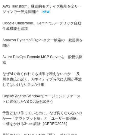
AWS Transform、継続的モダナイズ機能を全リー
ジョンで一般提供開始
NEW
Google Classroom、Geminiでルーブリック自動
生成機能を追加
Amazon DynamoDBがベクター検索の一般提供を
開始
Azure DevOps Remote MCP Serverを一般提供開
始
なぜAIで速く作れても成果は増えないのか──及
川卓也氏が説く、AIネイティブ時代に人間が手放
してはいけない2つの仕事
Copilot Agents Windowでエージェントファース
トに進化したVS Codeを試そう
予定どおり作っているのに、なぜ良くならないの
か──「アウトプット脳」と「ユーザー価値脳」
に橋をかける3つの設計【CEDEC2026】
最近のAIは、なぜこんなに「賢く」感じるの？