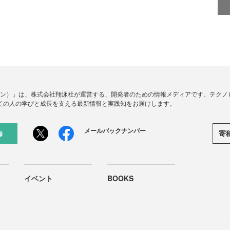
ードジン）」は、株式会社翔泳社が運営する、開発者のための情報メディアです。テク
ての人の学びと成長を支える最新情報と実践知をお届けします。
メールバックナンバー
寄
録
イベント
BOOKS