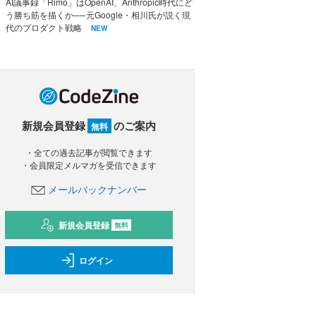
AI議事録「Rimo」はOpenAI、Anthropic時代にど
う勝ち筋を描くか──元Google・相川氏が説く現
代のプロダクト戦略
NEW
新規会員登録
のご案内
無料
・全ての過去記事が閲覧できます
・会員限定メルマガを受信できます
メールバックナンバー
新規会員登録
無料
ログイン