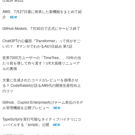
AWS、7月27日週に発表した新機能をまとめて紹
介
NEW
GitHub Models、7月30日で正式にサービス終了
ChatGPTの心臓部『Transformer』って何がすご
いの？ #マンガでわかるAIの仕組み 第1話
世界7000万ユーザーの「TimeTree」、10年の当
たり前を壊して作り直す！UX大規模リニューア
ルの裏側
大量に生成されたコードがレビューを崩壊させ
る？ CodeRabbitが語るAI時代の開発生産性向上
のコツ
GitHub、Copilot Enterprise向けチーム単位のモデ
ル管理機能を公開プレビュー
NEW
TypeScriptを実行可能なネイティブバイナリにコ
ンパイルする「scriptc」公開
NEW