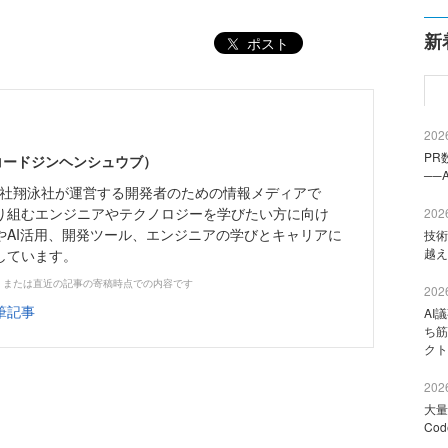
新
ポスト
2026
PR
（コードジンヘンシュウブ）
──
株式会社翔泳社が運営する開発者のための情報メディアで
り組むエンジニアやテクノロジーを学びたい方に向け
2026
やAI活用、開発ツール、エンジニアの学びとキャリアに
技術
越え
しています。
、または直近の記事の寄稿時点での内容です
2026
筆記事
AI
ち筋
クト
2026
大量
Co