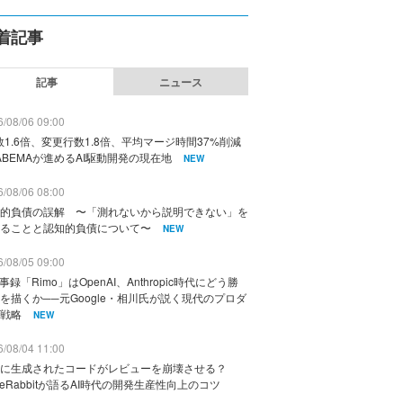
着記事
記事
ニュース
/08/06 09:00
数1.6倍、変更行数1.8倍、平均マージ時間37%削減
ABEMAが進めるAI駆動開発の現在地
NEW
/08/06 08:00
的負債の誤解 〜「測れないから説明できない」を
ることと認知的負債について〜
NEW
/08/05 09:00
議事録「Rimo」はOpenAI、Anthropic時代にどう勝
を描くか──元Google・相川氏が説く現代のプロダ
戦略
NEW
/08/04 11:00
に生成されたコードがレビューを崩壊させる？
deRabbitが語るAI時代の開発生産性向上のコツ