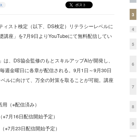
ポスト
ス
3
ティスト検定（以下、DS検定）リテラシーレベルに
4
講座」を7月9日よりYouTubeにて無料配信してい
5
は、DS協会監修のもとスキルアップAIが開発し、
6
で毎週金曜日に各章が配信される。9月1日～9月30日
レベルに向けて、万全の対策を取ることが可能。講座
7
活⽤（※配信済み）
8
※7月16日配信開始予定）
9
⼊⾨（※7月23日配信開始予定）